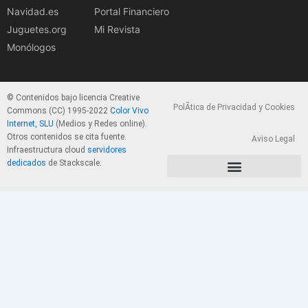
Navidad.es
Portal Financiero
Juguetes.org
Mi Revista
Monólogos
© Contenidos bajo licencia Creative
PolÃ­tica de Privacidad y Cookies
Commons (CC) 1995-2022
Color Vivo
Internet, SLU
(Medios y Redes online).
Otros contenidos se cita fuente.
Aviso Legal
Infraestructura cloud
servidores
dedicados
de Stackscale.
PolÃ­tica de Privacidad y Cookies