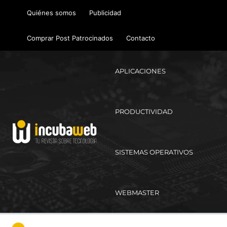
Ir
Quiénes somos
Publicidad
al
contenido
Comprar Post Patrocinados
Contacto
APLICACIONES
PRODUCTIVIDAD
SISTEMAS OPERATIVOS
WEBMASTER
Ma