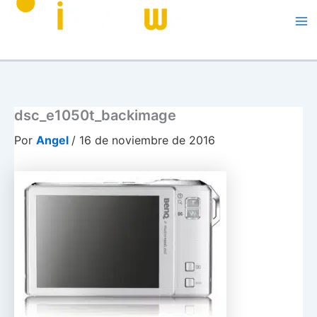
Me
dsc_e1050t_backimage
Por
Angel
/
16 de noviembre de 2016