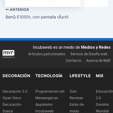
ANTERIOR
BenQ E1050t, con pantalla tÃ¡ctil
Incubaweb es un medio de
Medios y Redes
Artículos patrocinados
Servicio de Diseño web
Contacto
Acerca de MyR
DECORACIÓN
TECNOLOGÍA
LIFESTYLE
MIX
Decoracion 2.0
Programacion.net
Solo
Educación
Open Deco
Messenger.es
Recetas
2.0
Decoración
Appleismo
Estás de
Dominio
Sueca
Incubaweb
moda
Mundial