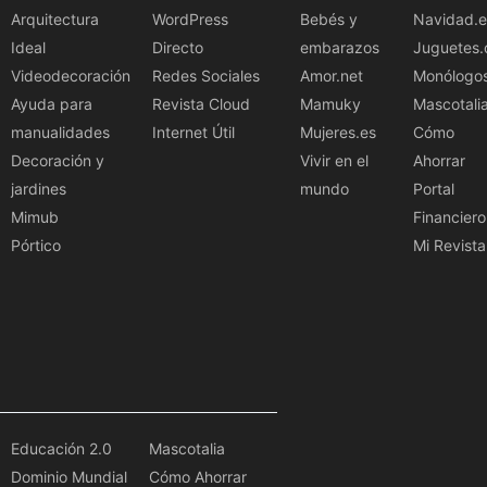
Arquitectura
WordPress
Bebés y
Navidad.e
Ideal
Directo
embarazos
Juguetes.
Videodecoración
Redes Sociales
Amor.net
Monólogo
Ayuda para
Revista Cloud
Mamuky
Mascotali
manualidades
Internet Útil
Mujeres.es
Cómo
Decoración y
Vivir en el
Ahorrar
jardines
mundo
Portal
Mimub
Financiero
Pórtico
Mi Revista
Educación 2.0
Mascotalia
Dominio Mundial
Cómo Ahorrar