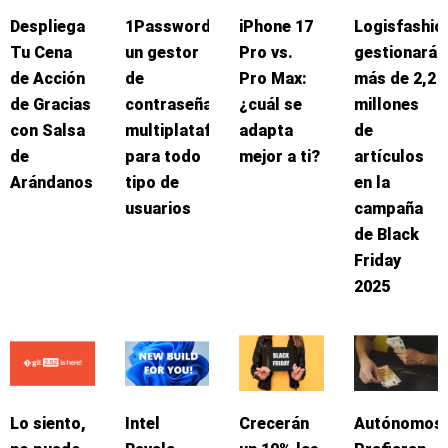
Despliega
1Password:
iPhone 17
Logisfashio
Tu Cena
un gestor
Pro vs.
gestionará
de Acción
de
Pro Max:
más de 2,2
de Gracias
contraseñas
¿cuál se
millones
con Salsa
multiplataforma
adapta
de
de
para todo
mejor a ti?
artículos
Arándanos
tipo de
en la
usuarios
campaña
de Black
Friday
2025
Lo siento,
Intel
Crecerán
Autónomos