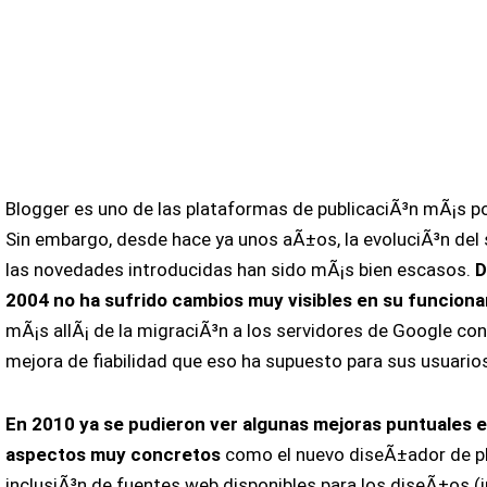
Blogger es uno de las plataformas de publicaciÃ³n mÃ¡s p
Sin embargo, desde hace ya unos aÃ±os, la evoluciÃ³n del s
las novedades introducidas han sido mÃ¡s bien escasos.
D
2004 no ha sufrido cambios muy visibles en su funcion
mÃ¡s allÃ¡ de la migraciÃ³n a los servidores de Google con
mejora de fiabilidad que eso ha supuesto para sus usuario
En 2010 ya se pudieron ver algunas mejoras puntuales 
aspectos muy concretos
como el nuevo diseÃ±ador de pla
inclusiÃ³n de fuentes web disponibles para los diseÃ±os (