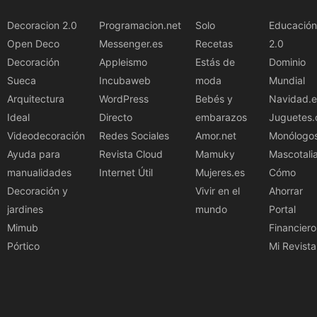
Decoracion 2.0
Programacion.net
Solo
Educación
Open Deco
Messenger.es
Recetas
2.0
Decoración
Appleismo
Estás de
Dominio
Sueca
Incubaweb
moda
Mundial
Arquitectura
WordPress
Bebés y
Navidad.e
Ideal
Directo
embarazos
Juguetes.
Videodecoración
Redes Sociales
Amor.net
Monólogo
Ayuda para
Revista Cloud
Mamuky
Mascotali
manualidades
Internet Útil
Mujeres.es
Cómo
Decoración y
Vivir en el
Ahorrar
jardines
mundo
Portal
Mimub
Financiero
Pórtico
Mi Revista