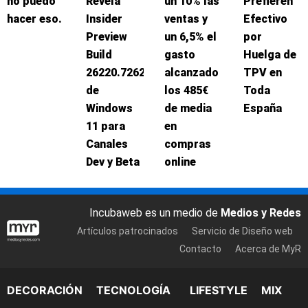
no puedo
Revela
un 10% las
Prefieren
hacer eso.
Insider
ventas y
Efectivo
Preview
un 6,5% el
por
Build
gasto
Huelga de
26220.7262
alcanzado
TPV en
de
los 485€
Toda
Windows
de media
España
11 para
en
Canales
compras
Dev y Beta
online
Incubaweb es un medio de
Medios y Redes
Artículos patrocinados
Servicio de Diseño web
Contacto
Acerca de MyR
DECORACIÓN
TECNOLOGÍA
LIFESTYLE
MIX