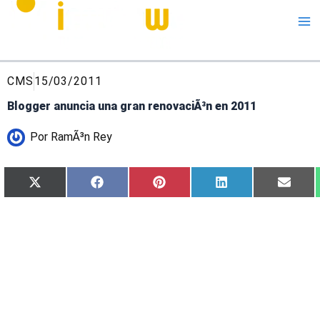
Me
CMS
15/03/2011
Blogger anuncia una gran renovaciÃ³n en 2011
Por
RamÃ³n Rey
Compartir
Compartir
Compartir
Compartir
Compa
X
Facebook
Pinterest
LinkedIn
Email
en
en
en
en
en
(Twitter)