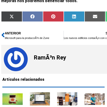
mejoras nos podremos beneficiar todos.
Compartir
Compartir
Compartir
Compartir
Compa
X
Facebook
Pinterest
LinkedIn
Email
en
en
en
en
en
(Twitter)
ANTERIOR
Ant
Microsoft para la producciÃ³n de Zune
RamÃ³n Rey
Artículos relacionados