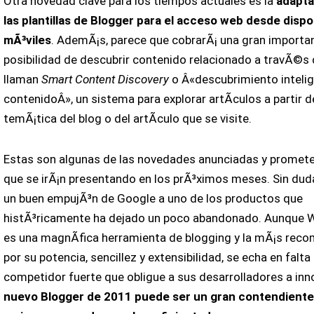
Otra novedad clave para los tiempos actuales es la
adapta
las plantillas de Blogger para el acceso web desde dispo
mÃ³viles
. AdemÃ¡s, parece que cobrarÃ¡ una gran importan
posibilidad de descubrir contenido relacionado a travÃ©s 
llaman
Smart Content Discovery
o Â«descubrimiento inteli
contenidoÂ», un sistema para explorar artÃ­culos a partir d
temÃ¡tica del blog o del artÃ­culo que se visite.
Estas son algunas de las novedades anunciadas y promet
que se irÃ¡n presentando en los prÃ³ximos meses. Sin dud
un buen empujÃ³n de Google a uno de los productos que
histÃ³ricamente ha dejado un poco abandonado. Aunque 
es una magnÃ­fica herramienta de blogging y la mÃ¡s rec
por su potencia, sencillez y extensibilidad, se echa en falta
competidor fuerte que obligue a sus desarrolladores a inn
nuevo Blogger de 2011 puede ser un gran contendiente