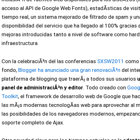
acceso al API de Google Web Fonts), estadÃ­sticas de visi
tiempo real, un sistema mejorado de filtrado de spam y un
disponibilidad del servicio que ha llegado al 100% gracias a
mejoras introducidas tanto a nivel de software como har
infraestructura.
Con la celebraciÃ³n del las conferencias
SXSW2011
como 
fondo,
Blogger ha anunciado una gran renovaciÃ³n
del inte
plataforma de blogging que traerÃ¡ a todos sus usuarios
panel de administraciÃ³n y editor
. Todo creado con
Goog
Toolkit
, el framework de desarrollo web de Google que ha
las mÃ¡s modernas tecnologÃ­as web para aprovechar al 
las posibilidades de los navegadores modernos, empezan
soporte completo de Ajax.