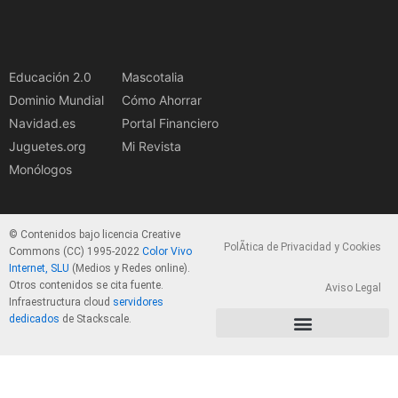
Educación 2.0
Mascotalia
Dominio Mundial
Cómo Ahorrar
Navidad.es
Portal Financiero
Juguetes.org
Mi Revista
Monólogos
© Contenidos bajo licencia Creative
PolÃ­tica de Privacidad y Cookies
Commons (CC) 1995-2022
Color Vivo
Internet, SLU
(Medios y Redes online).
Otros contenidos se cita fuente.
Aviso Legal
Infraestructura cloud
servidores
dedicados
de Stackscale.
PolÃ­tica de Privacidad y Cookies