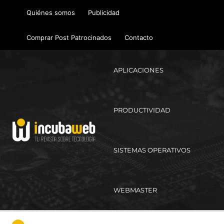
Ir
Quiénes somos
Publicidad
al
contenido
Comprar Post Patrocinados
Contacto
APLICACIONES
PRODUCTIVIDAD
SISTEMAS OPERATIVOS
WEBMASTER
Ma