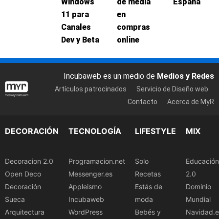
Windows
de media
España
11 para
en
Canales
compras
Dev y Beta
online
Incubaweb es un medio de
Medios y Redes
Artículos patrocinados
Servicio de Diseño web
Contacto
Acerca de MyR
DECORACIÓN
TECNOLOGÍA
LIFESTYLE
MIX
Decoracion 2.0
Programacion.net
Solo
Educación
Open Deco
Messenger.es
Recetas
2.0
Decoración
Appleismo
Estás de
Dominio
Sueca
Incubaweb
moda
Mundial
Arquitectura
WordPress
Bebés y
Navidad.e