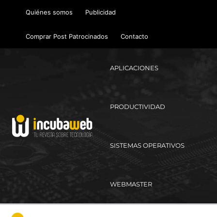
Ir
Quiénes somos
Publicidad
al
contenido
Comprar Post Patrocinados
Contacto
APLICACIONES
PRODUCTIVIDAD
SISTEMAS OPERATIVOS
WEBMASTER
Ma