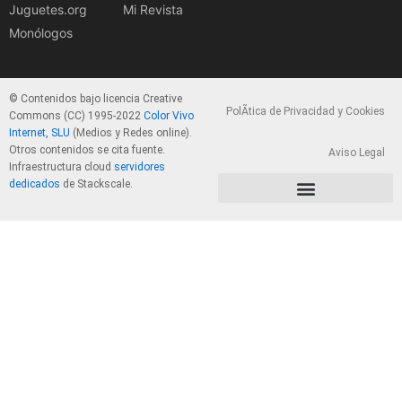
Juguetes.org
Mi Revista
Monólogos
© Contenidos bajo licencia Creative
PolÃ­tica de Privacidad y Cookies
Commons (CC) 1995-2022
Color Vivo
Internet, SLU
(Medios y Redes online).
Otros contenidos se cita fuente.
Aviso Legal
Infraestructura cloud
servidores
dedicados
de Stackscale.
PolÃ­tica de Privacidad y Cookies