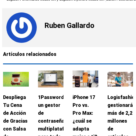
Ruben Gallardo
Artículos relacionados
Despliega
1Password:
iPhone 17
Logisfashio
Tu Cena
un gestor
Pro vs.
gestionará
de Acción
de
Pro Max:
más de 2,2
de Gracias
contraseñas
¿cuál se
millones
con Salsa
multiplataforma
adapta
de