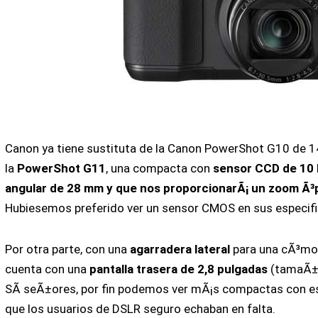
Canon ya tiene sustituta de la Canon PowerShot G10 de 1
la
PowerShot G11
, una compacta con
sensor CCD de 10 
angular de 28 mm y que nos proporcionarÃ¡ un zoom Ã³
Hubiesemos preferido ver un sensor CMOS en sus especifi
Por otra parte, con una
agarradera lateral
para una cÃ³mod
cuenta con una
pantalla trasera de 2,8 pulgadas
(tamaÃ±
SÃ­ seÃ±ores, por fin podemos ver mÃ¡s compactas con est
que los usuarios de DSLR seguro echaban en falta.