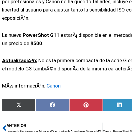
por prefesionales y Canon no ha querido fallarles, incluye 
libertad al usuario para ajustar tanto la sensibilidad ISO
exposiciÃ³n.
La nueva
PowerShot G11
estarÃ¡ disponible en el mercad
un precio de
$500
.
ActualizaciÃ³n:
No es la primera compacta de la serie G en
el modelo G3 tambiÃ©n disponÃ­a de la misma caracterÃ­st
MÃ¡s informaciÃ³n:
Canon
Compartir
Compartir
Compartir
Comp
X
Facebook
Pinterest
Link
en
en
en
en
(Twitter)
ANTERIOR
Ant
Logitech Performance Mouse MX y Logitech Anywhere Mouse MX