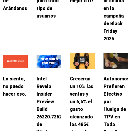
de
para todo
mejor a ti?
artículos
Arándanos
tipo de
en la
usuarios
campaña
de Black
Friday
2025
Lo siento,
Intel
Crecerán
Autónomos
no puedo
Revela
un 10% las
Prefieren
hacer eso.
Insider
ventas y
Efectivo
Preview
un 6,5% el
por
Build
gasto
Huelga de
26220.7262
alcanzado
TPV en
de
los 485€
Toda