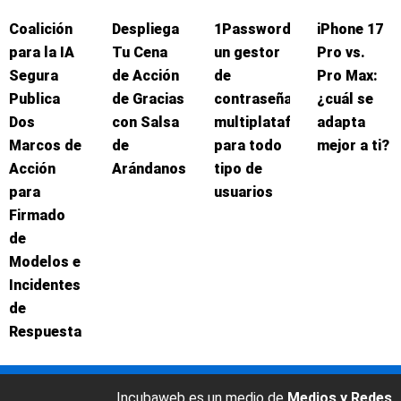
Coalición
Despliega
1Password:
iPhone 17
para la IA
Tu Cena
un gestor
Pro vs.
Segura
de Acción
de
Pro Max:
Publica
de Gracias
contraseñas
¿cuál se
Dos
con Salsa
multiplataforma
adapta
Marcos de
de
para todo
mejor a ti?
Acción
Arándanos
tipo de
para
usuarios
Firmado
de
Modelos e
Incidentes
de
Respuesta
Incubaweb es un medio de
Medios y Redes