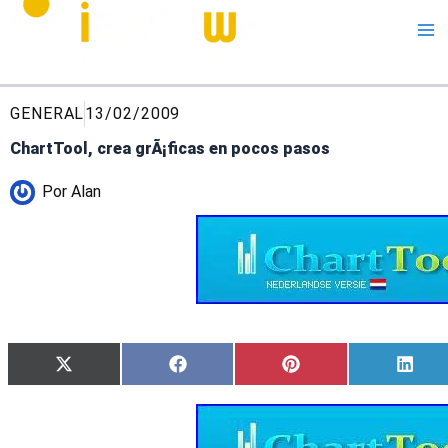
Me
GENERAL
13/02/2009
ChartTool, crea grÃ¡ficas en pocos pasos
Por
Alan
Compartir
Compartir
Compartir
Comp
X
Facebook
Pinterest
Link
en
en
en
en
(Twitter)