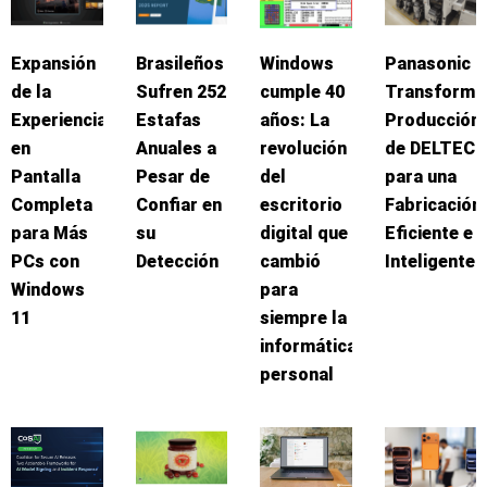
Expansión
Brasileños
Windows
Panasonic
de la
Sufren 252
cumple 40
Transforma
Experiencia
Estafas
años: La
Producción
en
Anuales a
revolución
de DELTEC
Pantalla
Pesar de
del
para una
Completa
Confiar en
escritorio
Fabricación
para Más
su
digital que
Eficiente e
PCs con
Detección
cambió
Inteligente
Windows
para
11
siempre la
informática
personal