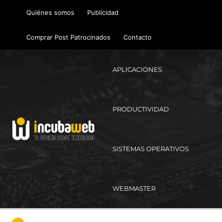
Ir
Quiénes somos
Publicidad
al
contenido
Comprar Post Patrocinados
Contacto
APLICACIONES
PRODUCTIVIDAD
SISTEMAS OPERATIVOS
WEBMASTER
Ma