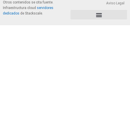
Otros contenidos se cita fuente.
Aviso Legal
Infraestructura cloud
servidores
dedicados
de Stackscale.
PolÃ­tica de Privacidad y Cookies