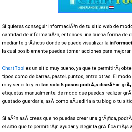
Si quieres conseguir informaciÃ³n de tu sitio web de mod
cantidad de informaciÃ³n, entonces una buena forma de di
mediante grÃ¡ficas donde se puede visualizar la
informaci
la cual posiblemente puedas tomar acciones para mejorar 
ChartTool
es un sitio muy bueno, ya que te permitirÃ¡ obte
tipos como de barras, pastel, puntos, entre otras. El modo
muy sencillo y en
tan solo 5 pasos podrÃ¡s diseÃ±ar grÃ¡
etiquetas manualmente, de modo que puedas realizar grÃ¡f
gustado guardarla, asÃ­ como aÃ±adirla a tu blog o tu siti
Si aÃºn asÃ­ crees que no puedas crear una grÃ¡fica, podrÃ
el sitio que te permitirÃ¡n ayudar y elegir la grÃ¡fica mÃ