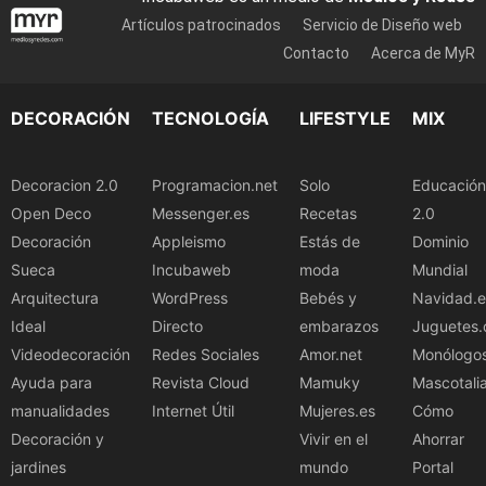
Artículos patrocinados
Servicio de Diseño web
Contacto
Acerca de MyR
DECORACIÓN
TECNOLOGÍA
LIFESTYLE
MIX
Decoracion 2.0
Programacion.net
Solo
Educación
Open Deco
Messenger.es
Recetas
2.0
Decoración
Appleismo
Estás de
Dominio
Sueca
Incubaweb
moda
Mundial
Arquitectura
WordPress
Bebés y
Navidad.e
Ideal
Directo
embarazos
Juguetes.
Videodecoración
Redes Sociales
Amor.net
Monólogo
Ayuda para
Revista Cloud
Mamuky
Mascotali
manualidades
Internet Útil
Mujeres.es
Cómo
Decoración y
Vivir en el
Ahorrar
jardines
mundo
Portal