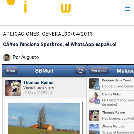
Me
APLICACIONES
,
GENERAL
30/04/2013
CÃ³mo funciona Spotbros, el WhatsApp espaÃ±ol
Por
Augusto