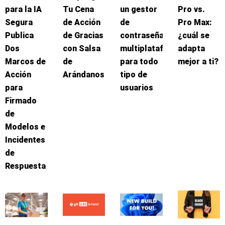
para la IA
Tu Cena
un gestor
Pro vs.
Segura
de Acción
de
Pro Max:
Publica
de Gracias
contraseñas
¿cuál se
Dos
con Salsa
multiplataforma
adapta
Marcos de
de
para todo
mejor a ti?
Acción
Arándanos
tipo de
para
usuarios
Firmado
de
Modelos e
Incidentes
de
Respuesta