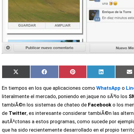
Compartir
Compartir
Compartir
Compartir
C
X
Facebook
Pinterest
LinkedIn
en
en
en
en
e
(Twitter)
En tiempos en los que aplicaciones como
WhatsApp
o
Lin
literalmente el mercado, poniendo en jaque no sÃ³lo los
S
tambiÃ©n los sistemas de chateo de
Facebook
o los men
de
Twitter
, es interesante considerar tambiÃ©n las altern
autÃ³ctonas a estos programas, como sucede por ejempl
que ha sido recientemente desarrollado en el propio territ