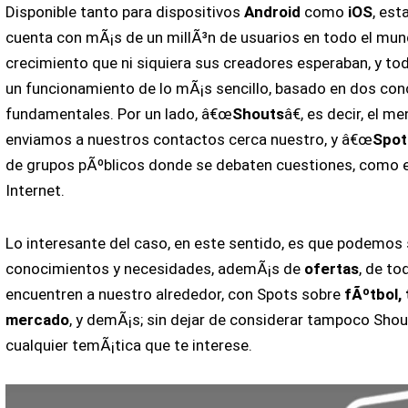
Disponible tanto para dispositivos
Android
como
iOS
, est
cuenta con mÃ¡s de un millÃ³n de usuarios en todo el mun
crecimiento que ni siquiera sus creadores esperaban, y todo
un funcionamiento de lo mÃ¡s sencillo, basado en dos co
fundamentales. Por un lado, â€œ
Shouts
â€, es decir, el m
enviamos a nuestros contactos cerca nuestro, y â€œ
Spot
de grupos pÃºblicos donde se debaten cuestiones, como e
Internet.
Lo interesante del caso, en este sentido, es que podemos 
conocimientos y necesidades, ademÃ¡s de
ofertas
, de t
encuentren a nuestro alrededor, con Spots sobre
fÃºtbol, 
mercado
, y demÃ¡s; sin dejar de considerar tampoco Sho
cualquier temÃ¡tica que te interese.