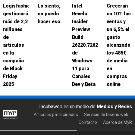
Logisfashion
Lo siento,
Intel
Crecerán
gestionará
no puedo
Revela
un 10% las
más de 2,2
hacer eso.
Insider
ventas y
millones
Preview
un 6,5% el
de
Build
gasto
artículos
26220.7262
alcanzado
en la
de
los 485€
campaña
Windows
de media
de Black
11 para
en
Friday
Canales
compras
2025
Dev y Beta
online
Incubaweb es un medio de
Medios y Redes
Artículos patrocinados
Servicio de Diseño web
Contacto
Acerca de MyR