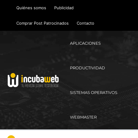
Ir
Quiénes somos
Publicidad
al
contenido
Comprar Post Patrocinados
Contacto
APLICACIONES
PRODUCTIVIDAD
SISTEMAS OPERATIVOS
WEBMASTER
Ma