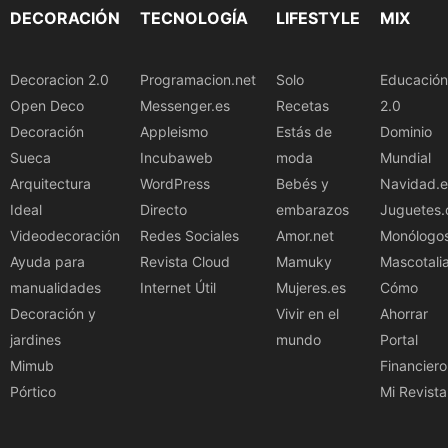
DECORACIÓN
TECNOLOGÍA
LIFESTYLE
MIX
Decoracion 2.0
Programacion.net
Solo
Educación
Open Deco
Messenger.es
Recetas
2.0
Decoración
Appleismo
Estás de
Dominio
Sueca
Incubaweb
moda
Mundial
Arquitectura
WordPress
Bebés y
Navidad.e
Ideal
Directo
embarazos
Juguetes.
Videodecoración
Redes Sociales
Amor.net
Monólogo
Ayuda para
Revista Cloud
Mamuky
Mascotali
manualidades
Internet Útil
Mujeres.es
Cómo
Decoración y
Vivir en el
Ahorrar
jardines
mundo
Portal
Mimub
Financiero
Pórtico
Mi Revista