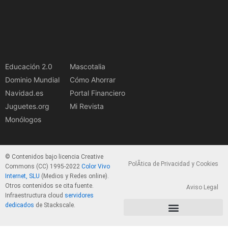
Educación 2.0
Mascotalia
Dominio Mundial
Cómo Ahorrar
Navidad.es
Portal Financiero
Juguetes.org
Mi Revista
Monólogos
© Contenidos bajo licencia Creative
PolÃ­tica de Privacidad y Cookies
Commons (CC) 1995-2022
Color Vivo
Internet, SLU
(Medios y Redes online).
Otros contenidos se cita fuente.
Aviso Legal
Infraestructura cloud
servidores
dedicados
de Stackscale.
PolÃ­tica de Privacidad y Cookies