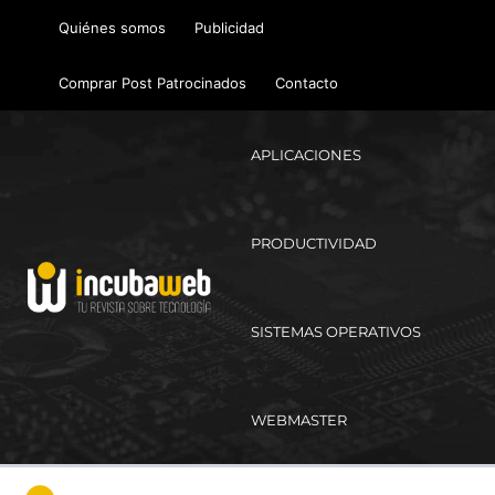
Ir
Quiénes somos
Publicidad
al
contenido
Comprar Post Patrocinados
Contacto
APLICACIONES
PRODUCTIVIDAD
SISTEMAS OPERATIVOS
WEBMASTER
Ma