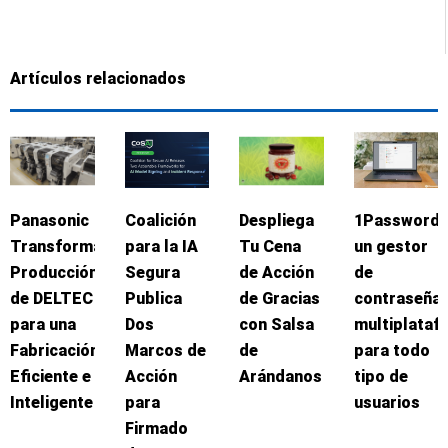
Artículos relacionados
Panasonic
Coalición
Despliega
1Password:
Transforma
para la IA
Tu Cena
un gestor
Producción
Segura
de Acción
de
de DELTEC
Publica
de Gracias
contraseña
para una
Dos
con Salsa
multiplataf
Fabricación
Marcos de
de
para todo
Eficiente e
Acción
Arándanos
tipo de
Inteligente
para
usuarios
Firmado