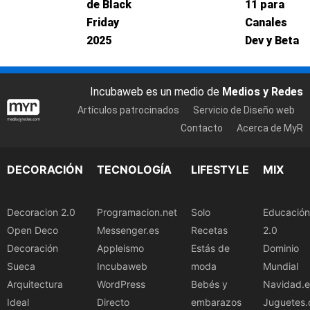
de Black
11 para
Friday
Canales
2025
Dev y Beta
Incubaweb es un medio de
Medios y Redes
Artículos patrocinados
Servicio de Diseño web
Contacto
Acerca de MyR
DECORACIÓN
TECNOLOGÍA
LIFESTYLE
MIX
Decoracion 2.0
Programacion.net
Solo
Educación
Open Deco
Messenger.es
Recetas
2.0
Decoración
Appleismo
Estás de
Dominio
Sueca
Incubaweb
moda
Mundial
Arquitectura
WordPress
Bebés y
Navidad.e
Ideal
Directo
embarazos
Juguetes.