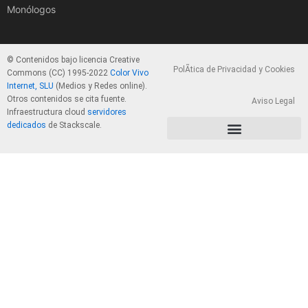
Monólogos
© Contenidos bajo licencia Creative
PolÃ­tica de Privacidad y Cookies
Commons (CC) 1995-2022
Color Vivo
Internet, SLU
(Medios y Redes online).
Otros contenidos se cita fuente.
Aviso Legal
Infraestructura cloud
servidores
dedicados
de Stackscale.
PolÃ­tica de Privacidad y Cookies