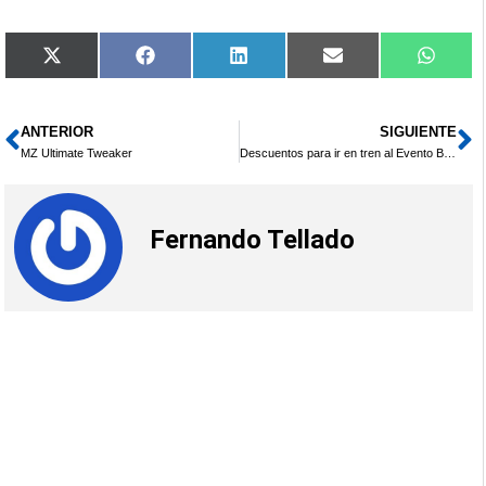
Compartir
Compartir
Compartir
Compartir
Compa
X
Facebook
LinkedIn
Email
What
en
en
en
en
en
(Twitter)
ANTERIOR
SIGUIENTE
Ant
S
MZ Ultimate Tweaker
Descuentos para ir en tren al Evento Blog EspaÃ±a en Sevilla
Fernando Tellado