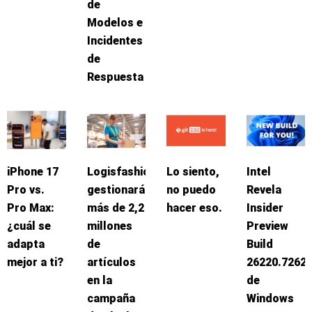
de
Modelos e
Incidentes
de
Respuesta
iPhone 17
Logisfashion
Lo siento,
Intel
Pro vs.
gestionará
no puedo
Revela
Pro Max:
más de 2,2
hacer eso.
Insider
¿cuál se
millones
Preview
adapta
de
Build
mejor a ti?
artículos
26220.7262
en la
de
campaña
Windows