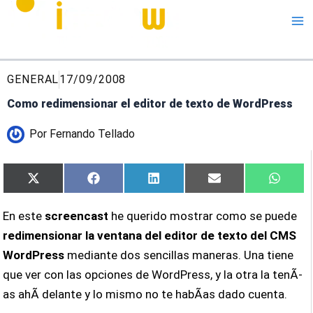
Me
GENERAL
17/09/2008
Como redimensionar el editor de texto de WordPress
Por
Fernando Tellado
Compartir
Compartir
Compartir
Compartir
Compa
X
Facebook
LinkedIn
Email
What
en
en
en
en
en
(Twitter)
En este
screencast
he querido mostrar como se puede
redimensionar la ventana del editor de texto del CMS
WordPress
mediante dos sencillas maneras. Una tiene
que ver con las opciones de WordPress, y la otra la tenÃ­
as ahÃ­ delante y lo mismo no te habÃ­as dado cuenta.