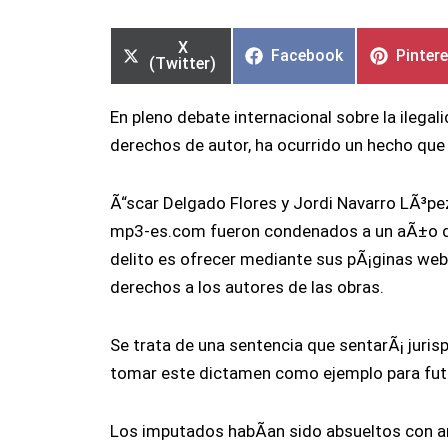
Compartir
Compartir
Compartir
Compartir
Compar
Compar
en
en
en
en
en
en
X
Facebook
Pinter
(Twitter)
En pleno debate internacional sobre la ilega
derechos de autor, ha ocurrido un hecho que
Ã“scar Delgado Flores y Jordi Navarro LÃ³pe
mp3-es.com fueron condenados a un aÃ±o de p
delito es ofrecer mediante sus pÃ¡ginas web
derechos a los autores de las obras.
Se trata de una sentencia que sentarÃ¡ juri
tomar este dictamen como ejemplo para futur
Los imputados habÃ­an sido absueltos con an