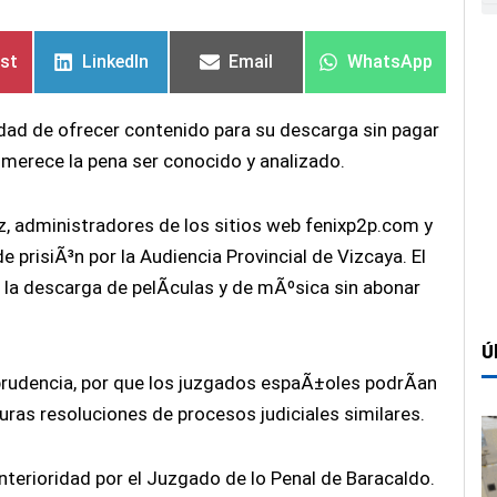
tir
tir
Compartir
Compartir
Compartir
Compartir
Compartir
Compartir
en
en
en
en
en
en
est
LinkedIn
Email
WhatsApp
lidad de ofrecer contenido para su descarga sin pagar
 merece la pena ser conocido y analizado.
z, administradores de los sitios web fenixp2p.com y
risiÃ³n por la Audiencia Provincial de Vizcaya. El
 la descarga de pelÃ­culas y de mÃºsica sin abonar
Ú
sprudencia, por que los juzgados espaÃ±oles podrÃ­an
as resoluciones de procesos judiciales similares.
terioridad por el Juzgado de lo Penal de Baracaldo.