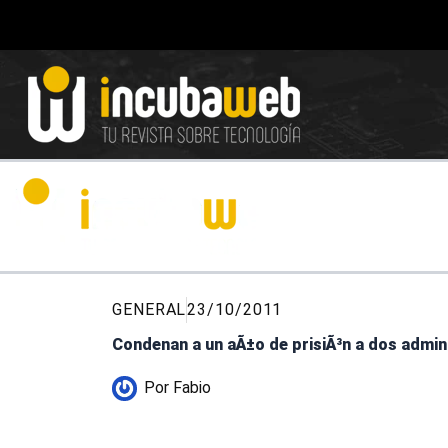
Ir
al
contenido
GENERAL
23/10/2011
Condenan a un aÃ±o de prisiÃ³n a dos admin
Por
Fabio