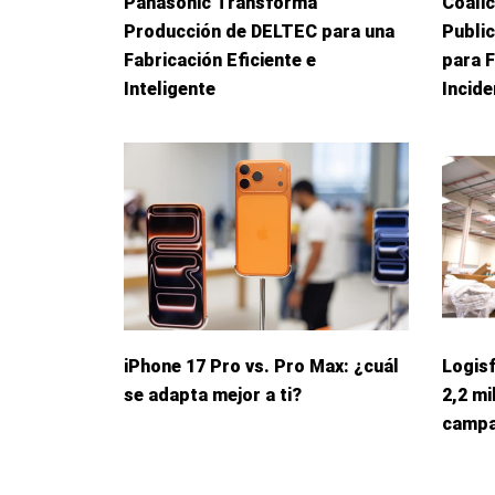
Panasonic Transforma
Coalic
Producción de DELTEC para una
Publi
Fabricación Eficiente e
para 
Inteligente
Incid
iPhone 17 Pro vs. Pro Max: ¿cuál
Logis
se adapta mejor a ti?
2,2 mi
campa