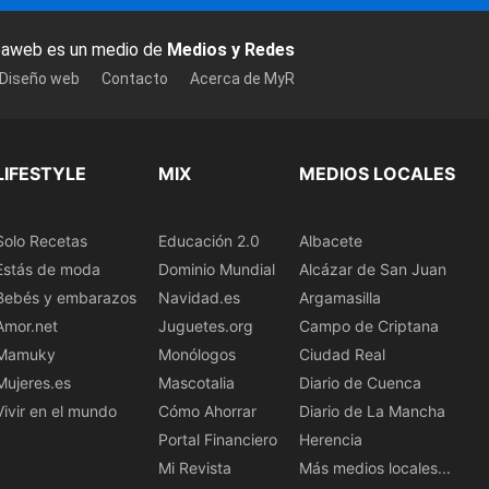
baweb es un medio de
Medios y Redes
 Diseño web
Contacto
Acerca de MyR
LIFESTYLE
MIX
MEDIOS LOCALES
Solo Recetas
Educación 2.0
Albacete
Estás de moda
Dominio Mundial
Alcázar de San Juan
Bebés y embarazos
Navidad.es
Argamasilla
Amor.net
Juguetes.org
Campo de Criptana
Mamuky
Monólogos
Ciudad Real
Mujeres.es
Mascotalia
Diario de Cuenca
Vivir en el mundo
Cómo Ahorrar
Diario de La Mancha
Portal Financiero
Herencia
Mi Revista
Más medios locales...