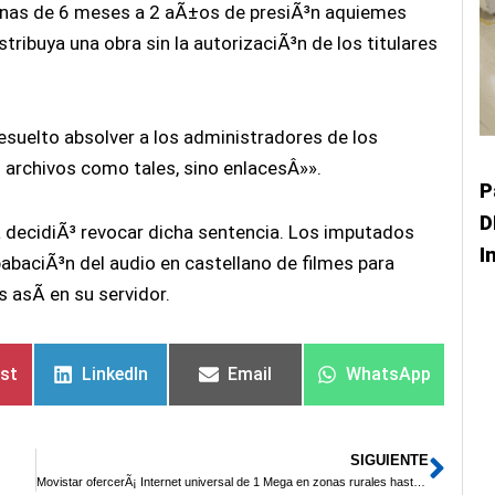
enas de 6 meses a 2 aÃ±os de presiÃ³n aquiemes
tribuya una obra sin la autorizaciÃ³n de los titulares
esuelto absolver a los administradores de los
 archivos como tales, sino enlacesÂ»».
P
D
a decidiÃ³ revocar dicha sentencia. Los imputados
I
abaciÃ³n del audio en castellano de filmes para
s asÃ­ en su servidor.
est
LinkedIn
Email
WhatsApp
SIGUIENTE
Sigu
Movistar ofercerÃ¡ Internet universal de 1 Mega en zonas rurales hasta fines de 2016