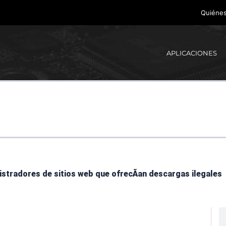
Quiéne
APLICACIONES
istradores de sitios web que ofrecÃ­an descargas ilegales
B