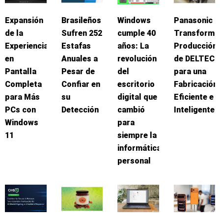
Expansión
Brasileños
Windows
Panasonic
de la
Sufren 252
cumple 40
Transforma
Experiencia
Estafas
años: La
Producción
en
Anuales a
revolución
de DELTEC
Pantalla
Pesar de
del
para una
Completa
Confiar en
escritorio
Fabricación
para Más
su
digital que
Eficiente e
PCs con
Detección
cambió
Inteligente
Windows
para
11
siempre la
informática
personal