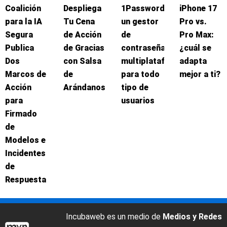
Coalición
Despliega
1Password:
iPhone 17
para la IA
Tu Cena
un gestor
Pro vs.
Segura
de Acción
de
Pro Max:
Publica
de Gracias
contraseñas
¿cuál se
Dos
con Salsa
multiplataforma
adapta
Marcos de
de
para todo
mejor a ti?
Acción
Arándanos
tipo de
para
usuarios
Firmado
de
Modelos e
Incidentes
de
Respuesta
Incubaweb es un medio de
Medios y Redes