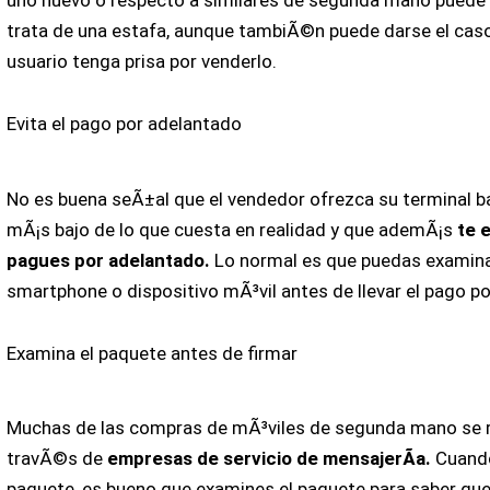
trata de una estafa, aunque tambiÃ©n puede darse el cas
usuario tenga prisa por venderlo.
Evita el pago por adelantado
No es buena seÃ±al que el vendedor ofrezca su terminal b
mÃ¡s bajo de lo que cuesta en realidad y que ademÃ¡s
te e
pagues por adelantado.
Lo normal es que puedas examina
smartphone o dispositivo mÃ³vil antes de llevar el pago p
Examina el paquete antes de firmar
Muchas de las compras de mÃ³viles de segunda mano se r
travÃ©s de
empresas de servicio de mensajerÃ­a.
Cuando
paquete, es bueno que examines el paquete para saber que