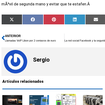
mÃ³vil de segunda mano y evitar que te estafen.Â
Compartir
Compartir
Compartir
Compartir
Com
X
Facebook
Pinterest
LinkedIn
Ema
en
en
en
en
en
(Twitter)
ANTERIOR
Ant
Llamadas VoIP Libon por 2 centavos de euro
Sergio
Artículos relacionados