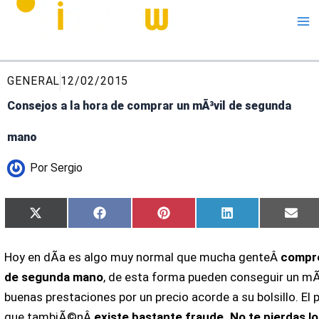
Me
GENERAL
12/02/2015
Consejos a la hora de comprar un mÃ³vil de segunda
mano
Por
Sergio
Compartir
Compartir
Compartir
Compartir
Com
X
Facebook
Pinterest
LinkedIn
Ema
en
en
en
en
en
(Twitter)
Hoy en dÃ­a es algo muy normal que mucha genteÂ
compre
de segunda mano
, de esta forma pueden conseguir un mÃ
buenas prestaciones por un precio acorde a su bolsillo. El
que tambiÃ©nÂ
existe bastante fraude. No te pierdas lo