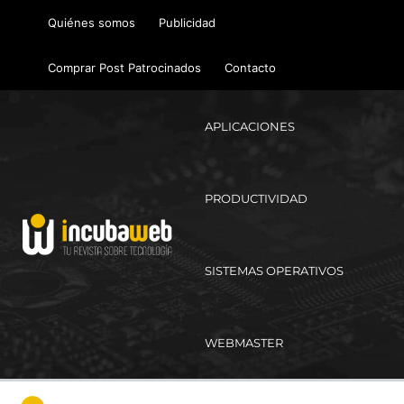
Ir
Quiénes somos
Publicidad
al
contenido
Comprar Post Patrocinados
Contacto
APLICACIONES
PRODUCTIVIDAD
SISTEMAS OPERATIVOS
WEBMASTER
Ma