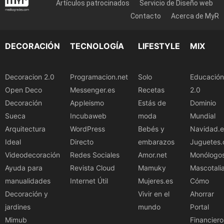
Artículos patrocinados
Servicio de Diseño web
Contacto
Acerca de MyR
DECORACIÓN
TECNOLOGÍA
LIFESTYLE
MIX
Decoracion 2.0
Programacion.net
Solo
Educación
Open Deco
Messenger.es
Recetas
2.0
Decoración
Appleismo
Estás de
Dominio
Sueca
Incubaweb
moda
Mundial
Arquitectura
WordPress
Bebés y
Navidad.e
Ideal
Directo
embarazos
Juguetes.
Videodecoración
Redes Sociales
Amor.net
Monólogo
Ayuda para
Revista Cloud
Mamuky
Mascotali
manualidades
Internet Útil
Mujeres.es
Cómo
Decoración y
Vivir en el
Ahorrar
jardines
mundo
Portal
Mimub
Financiero