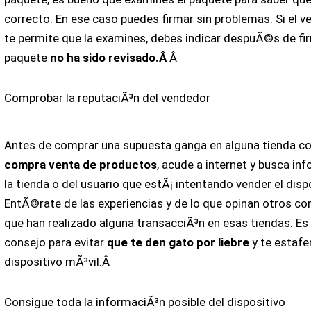
correcto. En ese caso puedes firmar sin problemas. Si el 
te permite que la examines, debes indicar despuÃ©s de fir
paquete
no ha sido revisado.Â
Â
Comprobar la reputaciÃ³n del vendedor
Antes de comprar una supuesta ganga en alguna tienda c
compra venta de productos
, acude a internet y busca in
la tienda o del usuario que estÃ¡ intentando vender el dispo
EntÃ©rate de las experiencias y de lo que opinan otros c
que han realizado alguna transacciÃ³n en esas tiendas. Es
consejo para evitar
que te den gato por liebre
y te estafe
dispositivo mÃ³vil.Â
Consigue toda la informaciÃ³n posible del dispositivo