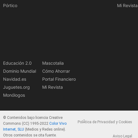
Pórtico
Mi Revista
Educación 2.0
Mascotalia
Dominio Mundial
Cómo Ahorrar
Navidad.es
Portal Financiero
Juguetes.org
Mi Revista
Monólogos
© Contenidos bajo licencia Creative
PolÃ­tica de Privacidad y Cookies
Commons (CC) 1995-2022
Color Vivo
Internet, SLU
(Medios y Redes online).
Otros contenidos se cita fuente.
Aviso Legal