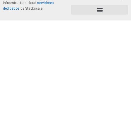
Infraestructura cloud
servidores
dedicados
de Stackscale.
PolÃ­tica de Privacidad y Cookies