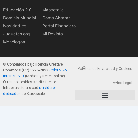
Educación 2.0
Mascotalia
Dominio Mundial
Cómo Ahorrar
Navidad.es
Portal Financiero
Juguetes.org
Mi Revista
Monólogos
© Contenidos bajo licencia Creative
PolÃ­tica de Privacidad y Cookies
Commons (CC) 1995-2022
Color Vivo
Internet, SLU
(Medios y Redes online).
Otros contenidos se cita fuente.
Aviso Legal
Infraestructura cloud
servidores
dedicados
de Stackscale.
PolÃ­tica de Privacidad y Cookies