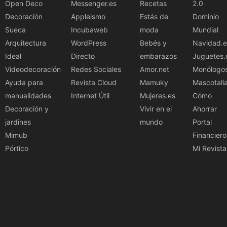
Open Deco
Messenger.es
Recetas
2.0
Decoración
Appleismo
Estás de
Dominio
Sueca
Incubaweb
moda
Mundial
Arquitectura
WordPress
Bebés y
Navidad.e
Ideal
Directo
embarazos
Juguetes.
Videodecoración
Redes Sociales
Amor.net
Monólogo
Ayuda para
Revista Cloud
Mamuky
Mascotali
manualidades
Internet Útil
Mujeres.es
Cómo
Decoración y
Vivir en el
Ahorrar
jardines
mundo
Portal
Mimub
Financiero
Pórtico
Mi Revista