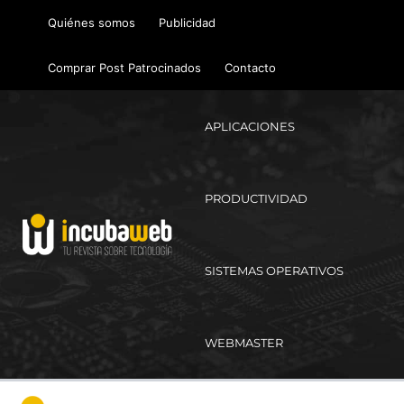
Ir
Quiénes somos
Publicidad
al
contenido
Comprar Post Patrocinados
Contacto
APLICACIONES
PRODUCTIVIDAD
SISTEMAS OPERATIVOS
WEBMASTER
Ma