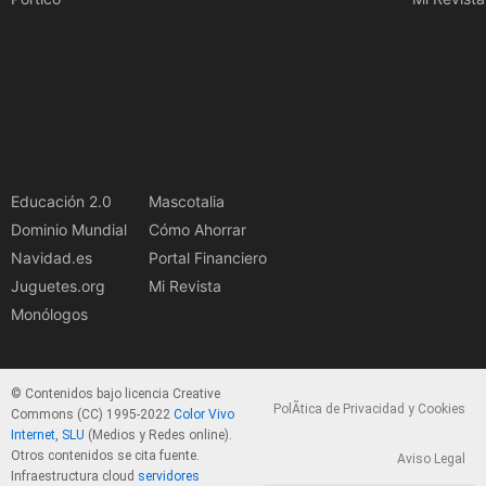
Educación 2.0
Mascotalia
Dominio Mundial
Cómo Ahorrar
Navidad.es
Portal Financiero
Juguetes.org
Mi Revista
Monólogos
© Contenidos bajo licencia Creative
PolÃ­tica de Privacidad y Cookies
Commons (CC) 1995-2022
Color Vivo
Internet, SLU
(Medios y Redes online).
Otros contenidos se cita fuente.
Aviso Legal
Infraestructura cloud
servidores