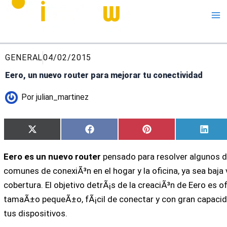
Me
GENERAL
04/02/2015
Eero, un nuevo router para mejorar tu conectividad
Por
julian_martinez
Compartir
Compartir
Compartir
Comp
X
Facebook
Pinterest
Linke
en
en
en
en
(Twitter)
Eero es un nuevo router
pensado para resolver algunos 
comunes de conexiÃ³n en el hogar y la oficina, ya sea baja
cobertura. El objetivo detrÃ¡s de la creaciÃ³n de Eero es o
tamaÃ±o pequeÃ±o, fÃ¡cil de conectar y con gran capacida
tus dispositivos.