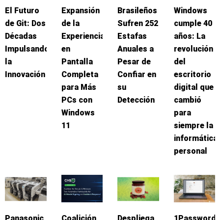
El Futuro
Expansión
Brasileños
Windows
de Git: Dos
de la
Sufren 252
cumple 40
Décadas
Experiencia
Estafas
años: La
Impulsando
en
Anuales a
revolución
la
Pantalla
Pesar de
del
Innovación
Completa
Confiar en
escritorio
para Más
su
digital que
PCs con
Detección
cambió
Windows
para
11
siempre la
informática
personal
Panasonic
Coalición
Despliega
1Password: