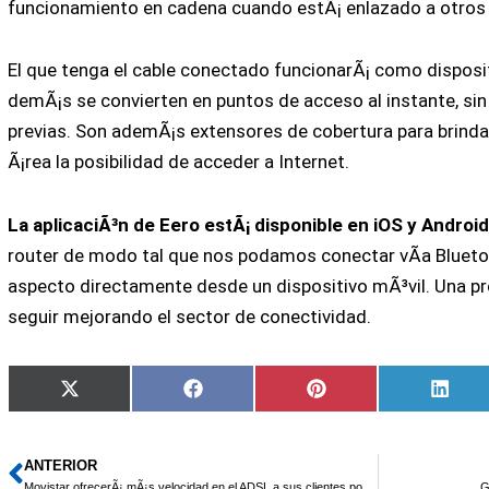
funcionamiento en cadena cuando estÃ¡ enlazado a otros
El que tenga el cable conectado funcionarÃ¡ como disposit
demÃ¡s se convierten en puntos de acceso al instante, si
previas. Son ademÃ¡s extensores de cobertura para brindar
Ã¡rea la posibilidad de acceder a Internet.
La aplicaciÃ³n de Eero estÃ¡ disponible en iOS y Android
router de modo tal que nos podamos conectar vÃ­a Bluetoo
aspecto directamente desde un dispositivo mÃ³vil. Una pr
seguir mejorando el sector de conectividad.
Compartir
Compartir
Compartir
Comp
X
Facebook
Pinterest
Linke
en
en
en
en
(Twitter)
ANTERIOR
Ant
Movistar ofrecerÃ¡ mÃ¡s velocidad en el ADSL a sus clientes por 3 euros mÃ¡s al mes
G