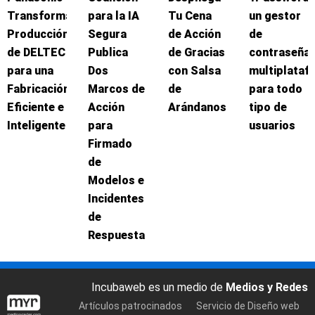
Transforma
para la IA
Tu Cena
un gestor
Producción
Segura
de Acción
de
de DELTEC
Publica
de Gracias
contraseña
para una
Dos
con Salsa
multiplataf
Fabricación
Marcos de
de
para todo
Eficiente e
Acción
Arándanos
tipo de
Inteligente
para
usuarios
Firmado
de
Modelos e
Incidentes
de
Respuesta
Incubaweb es un medio de
Medios y Redes
Artículos patrocinados
Servicio de Diseño web