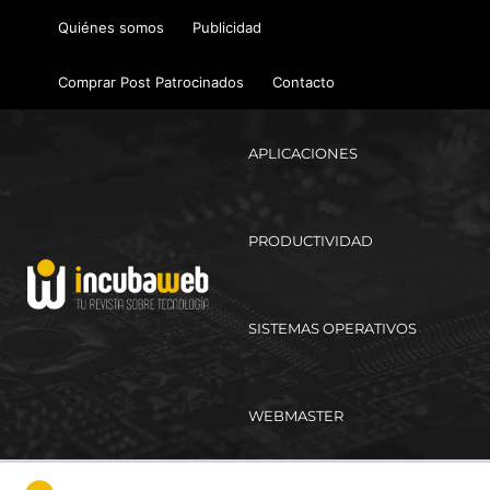
Ir
Quiénes somos
Publicidad
al
contenido
Comprar Post Patrocinados
Contacto
APLICACIONES
PRODUCTIVIDAD
SISTEMAS OPERATIVOS
WEBMASTER
Ma