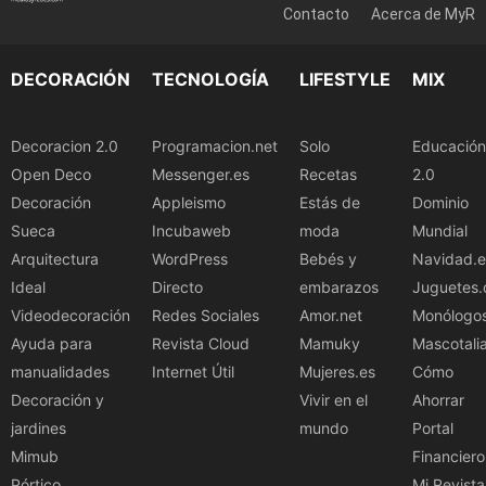
Contacto
Acerca de MyR
DECORACIÓN
TECNOLOGÍA
LIFESTYLE
MIX
Decoracion 2.0
Programacion.net
Solo
Educación
Open Deco
Messenger.es
Recetas
2.0
Decoración
Appleismo
Estás de
Dominio
Sueca
Incubaweb
moda
Mundial
Arquitectura
WordPress
Bebés y
Navidad.e
Ideal
Directo
embarazos
Juguetes.
Videodecoración
Redes Sociales
Amor.net
Monólogo
Ayuda para
Revista Cloud
Mamuky
Mascotali
manualidades
Internet Útil
Mujeres.es
Cómo
Decoración y
Vivir en el
Ahorrar
jardines
mundo
Portal
Mimub
Financiero
Pórtico
Mi Revista