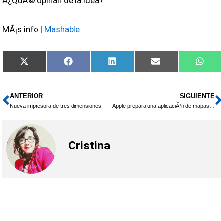
Â¿QuÃ© opinan de la idea?
MÃ¡s info |
Mashable
Compartir
Compartir
Compartir
Compartir
Comp
X
Facebook
LinkedIn
Email
Wha
en
en
en
en
en
(Twitter)
ANTERIOR
SIGUIENTE
Ant
Nueva impresora de tres dimensiones
Apple prepara una aplicaciÃ³n de mapas propia
Cristina