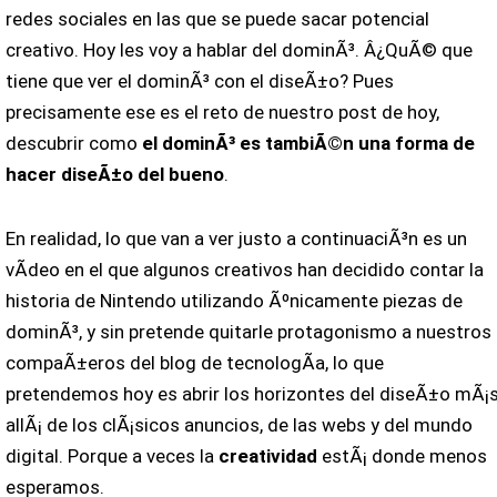
redes sociales en las que se puede sacar potencial
creativo. Hoy les voy a hablar del dominÃ³. Â¿QuÃ© que
tiene que ver el dominÃ³ con el diseÃ±o? Pues
precisamente ese es el reto de nuestro post de hoy,
descubrir como
el dominÃ³ es tambiÃ©n una forma de
hacer diseÃ±o del bueno
.
En realidad, lo que van a ver justo a continuaciÃ³n es un
vÃ­deo en el que algunos creativos han decidido contar la
historia de Nintendo utilizando Ãºnicamente piezas de
dominÃ³, y sin pretende quitarle protagonismo a nuestros
compaÃ±eros del blog de tecnologÃ­a, lo que
pretendemos hoy es abrir los horizontes del diseÃ±o mÃ¡
allÃ¡ de los clÃ¡sicos anuncios, de las webs y del mundo
digital. Porque a veces la
creatividad
estÃ¡ donde menos
esperamos.