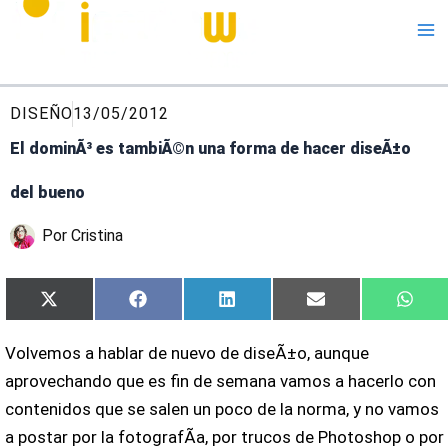
Me
DISEÑO
13/05/2012
El dominÃ³ es tambiÃ©n una forma de hacer diseÃ±o
del bueno
Por
Cristina
Compartir
Compartir
Compartir
Compartir
Comp
X
Facebook
LinkedIn
Email
Wha
en
en
en
en
en
(Twitter)
Volvemos a hablar de nuevo de diseÃ±o, aunque
aprovechando que es fin de semana vamos a hacerlo con
contenidos que se salen un poco de la norma, y no vamos
a postar por la fotografÃ­a, por trucos de Photoshop o por