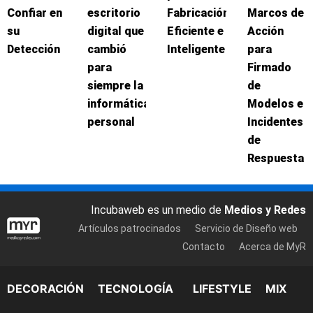
Confiar en
escritorio
Fabricación
Marcos de
su
digital que
Eficiente e
Acción
Detección
cambió
Inteligente
para
para
Firmado
siempre la
de
informática
Modelos e
personal
Incidentes
de
Respuesta
Incubaweb es un medio de
Medios y Redes
Artículos patrocinados
Servicio de Diseño web
Contacto
Acerca de MyR
DECORACIÓN
TECNOLOGÍA
LIFESTYLE
MIX