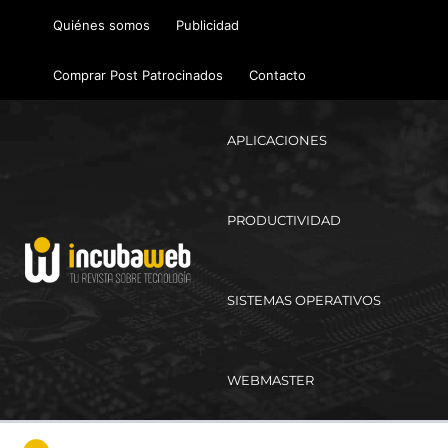
Ir
Quiénes somos
Publicidad
al
contenido
Comprar Post Patrocinados
Contacto
APLICACIONES
PRODUCTIVIDAD
SISTEMAS OPERATIVOS
WEBMASTER
Ma