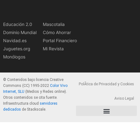
Educación 2.0
Mascotalia
Dominio Mundial
Cómo Ahorrar
Navidad.es
Portal Financiero
Juguetes.org
Mi Revista
Monólogos
© Contenidos bajo licencia Creative
PolÃ­tica de Privacidad y Cookies
Commons (CC) 1995-2022
Color Vivo
Internet, SLU
(Medios y Redes online).
Otros contenidos se cita fuente.
Aviso Legal
Infraestructura cloud
servidores
dedicados
de Stackscale.
PolÃ­tica de Privacidad y Cookies