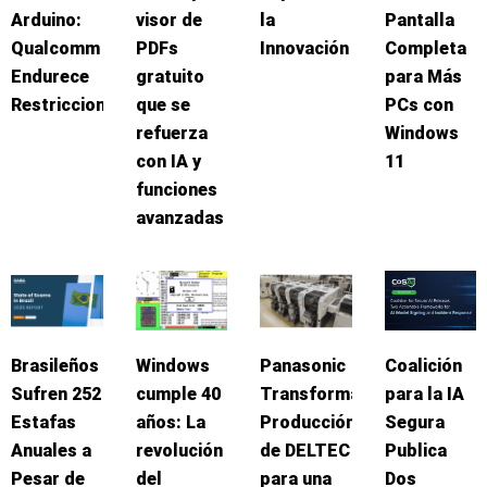
Arduino:
visor de
la
Pantalla
Qualcomm
PDFs
Innovación
Completa
Endurece
gratuito
para Más
Restricciones
que se
PCs con
refuerza
Windows
con IA y
11
funciones
avanzadas
Brasileños
Windows
Panasonic
Coalición
Sufren 252
cumple 40
Transforma
para la IA
Estafas
años: La
Producción
Segura
Anuales a
revolución
de DELTEC
Publica
Pesar de
del
para una
Dos