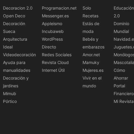
Decoracion 2.0
Programacion.net
Solo
Educación
Open Deco
Messenger.es
Recetas
2.0
Decoración
Appleismo
Estás de
Dominio
Sueca
Incubaweb
moda
Mundial
Arquitectura
WordPress
Bebés y
Navidad.e
Ideal
Directo
embarazos
Juguetes.
Videodecoración
Redes Sociales
Amor.net
Monólogo
Ayuda para
Revista Cloud
Mamuky
Mascotali
manualidades
Internet Útil
Mujeres.es
Cómo
Decoración y
Vivir en el
Ahorrar
jardines
mundo
Portal
Mimub
Financiero
Pórtico
Mi Revista