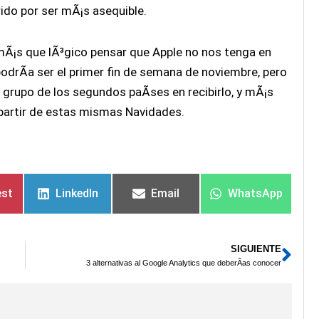
rido por ser mÃ¡s asequible.
mÃ¡s que lÃ³gico pensar que Apple no nos tenga en
podrÃ­a ser el primer fin de semana de noviembre, pero
 grupo de los segundos paÃ­ses en recibirlo, y mÃ¡s
partir de estas mismas Navidades.
est
LinkedIn
Email
WhatsApp
SIGUIENTE
Sig
3 alternativas al Google Analytics que deberÃ­as conocer