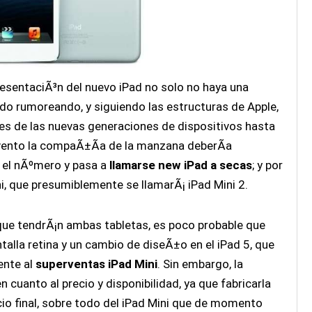
esentaciÃ³n del nuevo iPad no solo no haya una
ido rumoreando, y siguiendo las estructuras de Apple,
nes de las nuevas generaciones de dispositivos hasta
vento la compaÃ±Ã­a de la manzana deberÃ­a
o el nÃºmero y pasa a
llamarse new iPad a secas
; y por
i, que presumiblemente se llamarÃ¡ iPad Mini 2.
que tendrÃ¡n ambas tabletas, es poco probable que
talla retina y un cambio de diseÃ±o en el iPad 5, que
ente al
superventas iPad Mini
. Sin embargo, la
 cuanto al precio y disponibilidad, ya que fabricarla
ecio final, sobre todo del iPad Mini que de momento