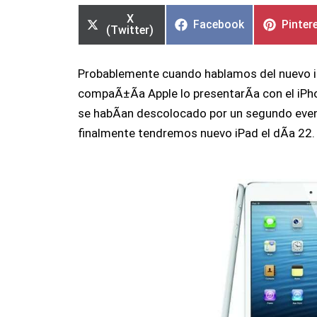
en
en
en
en
en
en
X
Facebook
Pinter
(Twitter)
Probablemente cuando hablamos del nuevo iP
compaÃ±Ã­a Apple lo presentarÃ­a con el iP
se habÃ­an descolocado por un segundo even
finalmente tendremos nuevo iPad el dÃ­a 22.