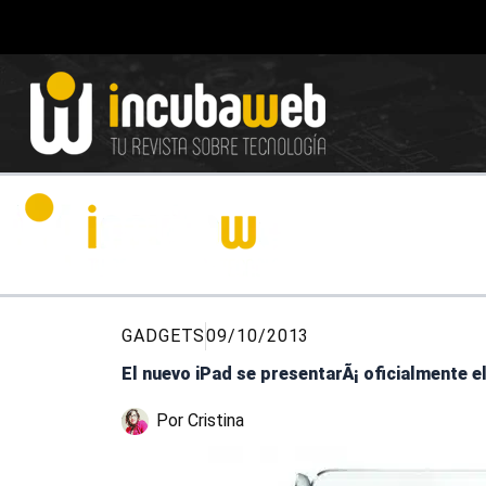
Ir
al
contenido
GADGETS
09/10/2013
El nuevo iPad se presentarÃ¡ oficialmente e
Por
Cristina