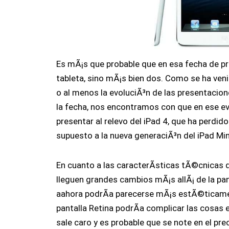
Es mÃ¡s que probable que en esa fecha de pr
tableta, sino mÃ¡s bien dos. Como se ha ven
o al menos la evoluciÃ³n de las presentacio
la fecha, nos encontramos con que en ese e
presentar al relevo del iPad 4, que ha perdid
supuesto a la nueva generaciÃ³n del iPad Min
En cuanto a las caracterÃ­sticas tÃ©cnicas 
lleguen grandes cambios mÃ¡s allÃ¡ de la pan
aahora podrÃ­a parecerse mÃ¡s estÃ©ticam
pantalla Retina podrÃ­a complicar las cosas en
sale caro y es probable que se note en el pr