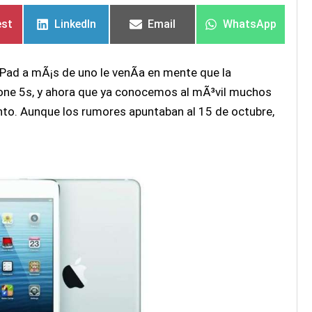
en
en
en
en
en
en
est
LinkedIn
Email
WhatsApp
ad a mÃ¡s de uno le venÃ­a en mente que la
hone 5s, y ahora que ya conocemos al mÃ³vil muchos
to. Aunque los rumores apuntaban al 15 de octubre,