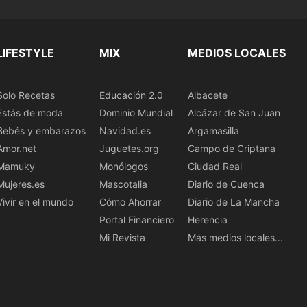
LIFESTYLE
MIX
MEDIOS LOCALES
Solo Recetas
Educación 2.0
Albacete
Estás de moda
Dominio Mundial
Alcázar de San Juan
Bebés y embarazos
Navidad.es
Argamasilla
Amor.net
Juguetes.org
Campo de Criptana
Mamuky
Monólogos
Ciudad Real
Mujeres.es
Mascotalia
Diario de Cuenca
Vivir en el mundo
Cómo Ahorrar
Diario de La Mancha
Portal Financiero
Herencia
Mi Revista
Más medios locales...