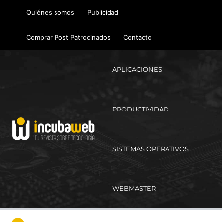
Ir
Quiénes somos
Publicidad
al
contenido
Comprar Post Patrocinados
Contacto
APLICACIONES
PRODUCTIVIDAD
SISTEMAS OPERATIVOS
WEBMASTER
Ma