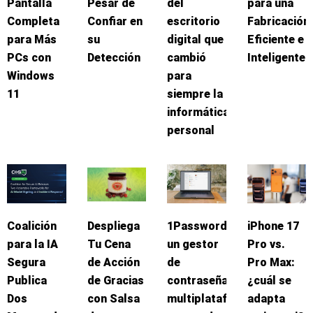
Pantalla
Pesar de
del
para una
Completa
Confiar en
escritorio
Fabricación
para Más
su
digital que
Eficiente e
PCs con
Detección
cambió
Inteligente
Windows
para
11
siempre la
informática
personal
Coalición
Despliega
1Password:
iPhone 17
para la IA
Tu Cena
un gestor
Pro vs.
Segura
de Acción
de
Pro Max:
Publica
de Gracias
contraseñas
¿cuál se
Dos
con Salsa
multiplataforma
adapta