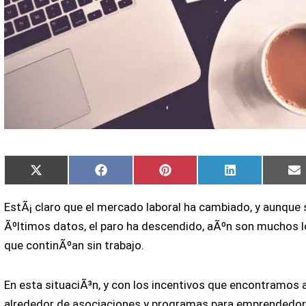
Compartir
Compartir
Compartir
Compartir
C
X
Facebook
Pinterest
LinkedIn
E
en
en
en
en
e
(Twitter)
EstÃ¡ claro que el mercado laboral ha cambiado, y aunque
Ãºltimos datos, el paro ha descendido, aÃºn son muchos 
que continÃºan sin trabajo.
En esta situaciÃ³n, y con los incentivos que encontramos 
alrededor de asociaciones y programas para emprendedo