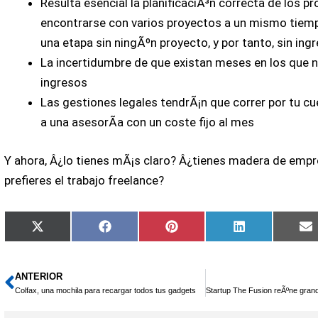
Resulta esencial la planificaciÃ³n correcta de los p
encontrarse con varios proyectos a un mismo tiem
una etapa sin ningÃºn proyecto, y por tanto, sin ing
La incertidumbre de que existan meses en los que 
ingresos
Las gestiones legales tendrÃ¡n que correr por tu cu
a una asesorÃ­a con un coste fijo al mes
Y ahora, Â¿lo tienes mÃ¡s claro? Â¿tienes madera de emp
prefieres el trabajo freelance?
Compartir
Compartir
Compartir
Compartir
C
X
Facebook
Pinterest
LinkedIn
E
en
en
en
en
e
(Twitter)
ANTERIOR
Ant
Colfax, una mochila para recargar todos tus gadgets