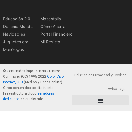
Educación 2.0
Mascotalia
Dominio Mundial
Cómo Ahorrar
Navidad.es
Portal Financiero
Juguetes.org
Mi Revista
Monólogos
© Contenidos bajo licencia Creative
PolÃ­tica de Privacidad y Cookies
Commons (CC) 1995-2022
Color Vivo
Internet, SLU
(Medios y Redes online).
Otros contenidos se cita fuente.
Aviso Legal
Infraestructura cloud
servidores
dedicados
de Stackscale.
PolÃ­tica de Privacidad y Cookies