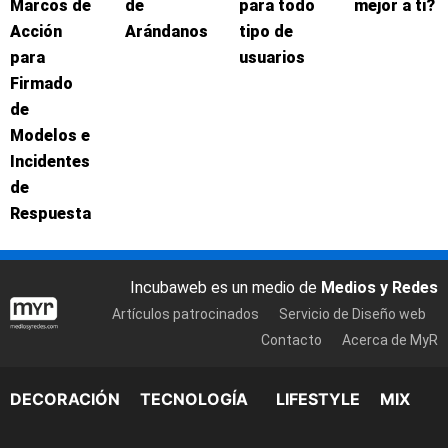
Marcos de
de
para todo
mejor a ti?
Acción
Arándanos
tipo de
para
usuarios
Firmado
de
Modelos e
Incidentes
de
Respuesta
Incubaweb es un medio de
Medios y Redes
Artículos patrocinados
Servicio de Diseño web
Contacto
Acerca de MyR
DECORACIÓN
TECNOLOGÍA
LIFESTYLE
MIX