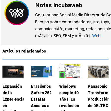
Notas Incubaweb
Content and Social Media Director de Co
Escribo sobre emprendedores, startups,
comunicaciÃ³n, marketing, redes sociale
mÃ³viles, SEO, SEM y mÃ¡s â†’
Web
Artículos relacionados
Expansión
Brasileños
Windows
Panasonic
de la
Sufren 252
cumple 40
Transforma
Experiencia
Estafas
años: La
Producción
en
Anuales a
revolución
de DELTEC