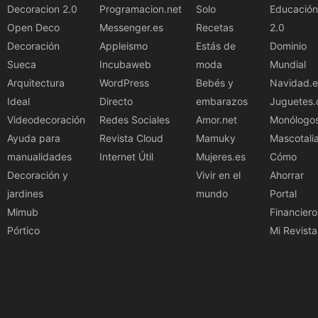
Decoracion 2.0
Programacion.net
Solo
Educación
Open Deco
Messenger.es
Recetas
2.0
Decoración
Appleismo
Estás de
Dominio
Sueca
Incubaweb
moda
Mundial
Arquitectura
WordPress
Bebés y
Navidad.e
Ideal
Directo
embarazos
Juguetes.
Videodecoración
Redes Sociales
Amor.net
Monólogo
Ayuda para
Revista Cloud
Mamuky
Mascotali
manualidades
Internet Útil
Mujeres.es
Cómo
Decoración y
Vivir en el
Ahorrar
jardines
mundo
Portal
Mimub
Financiero
Pórtico
Mi Revista