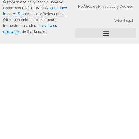
© Contenidos bajo licencia Creative
PolÃ­tica de Privacidad y Cookies
Commons (CC) 1995-2022
Color Vivo
Internet, SLU
(Medios y Redes online).
Otros contenidos se cita fuente.
Aviso Legal
Infraestructura cloud
servidores
dedicados
de Stackscale.
PolÃ­tica de Privacidad y Cookies