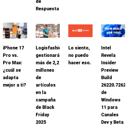
de
Respuesta
iPhone 17
Logisfashion
Lo siento,
Intel
Pro vs.
gestionará
no puedo
Revela
Pro Max:
más de 2,2
hacer eso.
Insider
¿cuál se
millones
Preview
adapta
de
Build
mejor a ti?
artículos
26220.7262
en la
de
campaña
Windows
de Black
11 para
Friday
Canales
2025
Dev y Beta