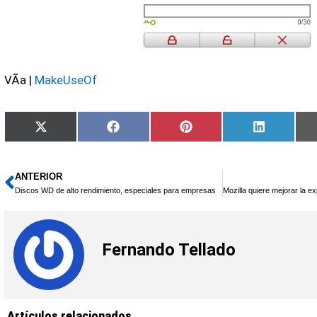
VÃ­a |
MakeUseOf
Compartir
Compartir
Compartir
Comparti
X
Facebook
Pinterest
LinkedIn
en
en
en
en
(Twitter)
ANTERIOR
Ant
Discos WD de alto rendimiento, especiales para empresas
Fernando Tellado
Artículos relacionados