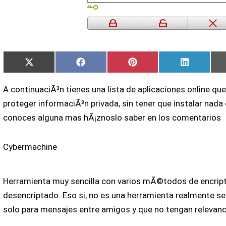
Compartir
Compartir
Compartir
Comparti
X
Facebook
Pinterest
LinkedIn
en
en
en
en
(Twitter)
A continuaciÃ³n tienes una lista de aplicaciones online qu
proteger informaciÃ³n privada, sin tener que instalar nada 
conoces alguna mas hÃ¡znoslo saber en los comentarios
Cybermachine
Herramienta muy sencilla con varios mÃ©todos de encript
desencriptado. Eso si, no es una herramienta realmente se
solo para mensajes entre amigos y que no tengan relevanc