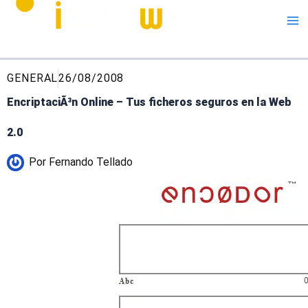
Me
GENERAL
26/08/2008
EncriptaciÃ³n Online – Tus ficheros seguros en la Web
2.0
Por
Fernando Tellado