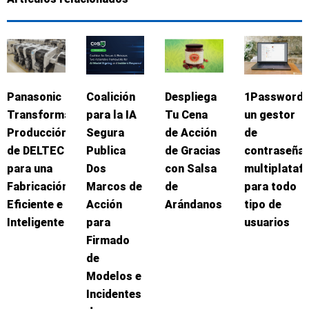
Panasonic
Coalición
Despliega
1Password:
Transforma
para la IA
Tu Cena
un gestor
Producción
Segura
de Acción
de
de DELTEC
Publica
de Gracias
contraseña
para una
Dos
con Salsa
multiplataf
Fabricación
Marcos de
de
para todo
Eficiente e
Acción
Arándanos
tipo de
Inteligente
para
usuarios
Firmado
de
Modelos e
Incidentes