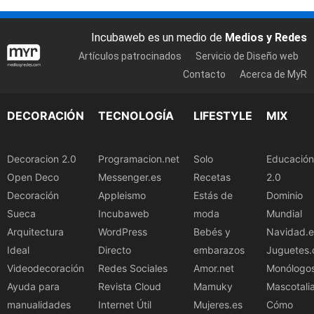
Incubaweb es un medio de
Medios y Redes
Artículos patrocinados
Servicio de Diseño web
Contacto
Acerca de MyR
DECORACIÓN
TECNOLOGÍA
LIFESTYLE
MIX
Decoracion 2.0
Programacion.net
Solo
Educación
Open Deco
Messenger.es
Recetas
2.0
Decoración
Appleismo
Estás de
Dominio
Sueca
Incubaweb
moda
Mundial
Arquitectura
WordPress
Bebés y
Navidad.e
Ideal
Directo
embarazos
Juguetes.
Videodecoración
Redes Sociales
Amor.net
Monólogo
Ayuda para
Revista Cloud
Mamuky
Mascotali
manualidades
Internet Útil
Mujeres.es
Cómo