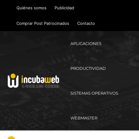
Ir
Quiénes somos
Publicidad
al
contenido
Comprar Post Patrocinados
Contacto
APLICACIONES
PRODUCTIVIDAD
SISTEMAS OPERATIVOS
WEBMASTER
Ma