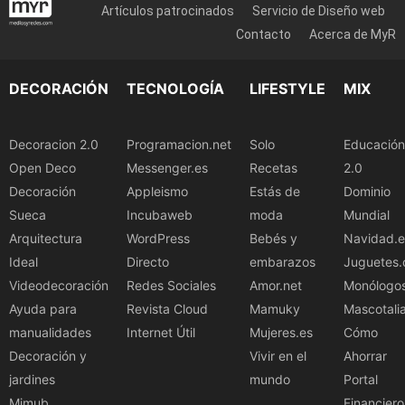
Artículos patrocinados
Servicio de Diseño web
Contacto
Acerca de MyR
DECORACIÓN
TECNOLOGÍA
LIFESTYLE
MIX
Decoracion 2.0
Programacion.net
Solo
Educación
Open Deco
Messenger.es
Recetas
2.0
Decoración
Appleismo
Estás de
Dominio
Sueca
Incubaweb
moda
Mundial
Arquitectura
WordPress
Bebés y
Navidad.e
Ideal
Directo
embarazos
Juguetes.
Videodecoración
Redes Sociales
Amor.net
Monólogo
Ayuda para
Revista Cloud
Mamuky
Mascotali
manualidades
Internet Útil
Mujeres.es
Cómo
Decoración y
Vivir en el
Ahorrar
jardines
mundo
Portal
Mimub
Financiero