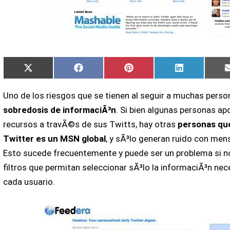
Compartir
Compartir
Compartir
Compartir
X
Facebook
Pinterest
LinkedIn
en
en
en
en
(Twitter)
Uno de los riesgos que se tienen al seguir a muchas perso
sobredosis de informaciÃ³n
. Si bien algunas personas ap
recursos a travÃ©s de sus Twitts, hay otras
personas qu
Twitter es un MSN global
, y sÃ³lo generan ruido con mens
Esto sucede frecuentemente y puede ser un problema si 
filtros que permitan seleccionar sÃ³lo la informaciÃ³n nece
cada usuario.