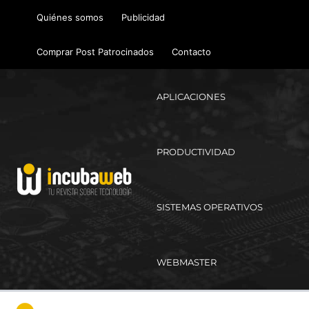
Ir
Quiénes somos
Publicidad
al
contenido
Comprar Post Patrocinados
Contacto
APLICACIONES
PRODUCTIVIDAD
SISTEMAS OPERATIVOS
WEBMASTER
Ma