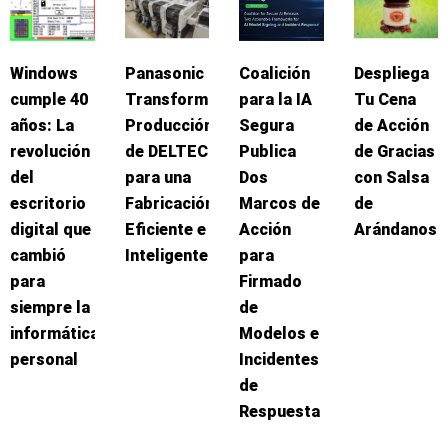
Windows
Panasonic
Coalición
Despliega
cumple 40
Transforma
para la IA
Tu Cena
años: La
Producción
Segura
de Acción
revolución
de DELTEC
Publica
de Gracias
del
para una
Dos
con Salsa
escritorio
Fabricación
Marcos de
de
digital que
Eficiente e
Acción
Arándanos
cambió
Inteligente
para
para
Firmado
siempre la
de
informática
Modelos e
personal
Incidentes
de
Respuesta