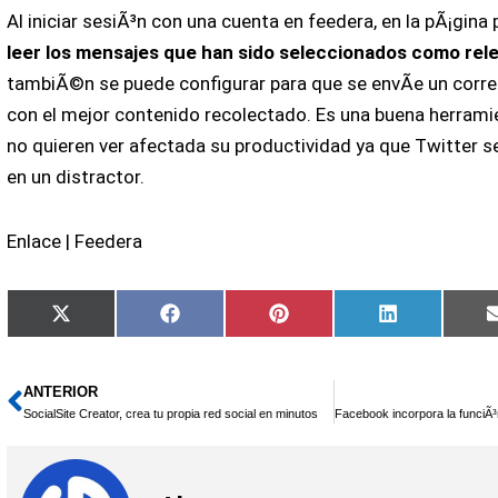
Al iniciar sesiÃ³n con una cuenta en feedera, en la pÃ¡gina 
leer los mensajes que han sido seleccionados como rel
tambiÃ©n se puede configurar para que se envÃ­e un correo
con el mejor contenido recolectado. Es una buena herrami
no quieren ver afectada su productividad ya que Twitter s
en un distractor.
Enlace | Feedera
Compartir
Compartir
Compartir
Compartir
X
Facebook
Pinterest
LinkedIn
en
en
en
en
(Twitter)
ANTERIOR
Ant
SocialSite Creator, crea tu propia red social en minutos