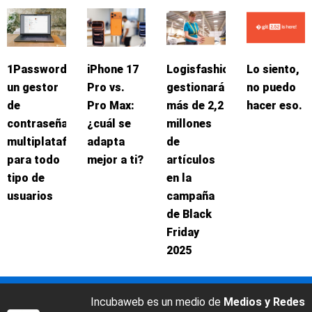
1Password:
iPhone 17
Logisfashion
Lo siento,
un gestor
Pro vs.
gestionará
no puedo
de
Pro Max:
más de 2,2
hacer eso.
contraseñas
¿cuál se
millones
multiplataforma
adapta
de
para todo
mejor a ti?
artículos
tipo de
en la
usuarios
campaña
de Black
Friday
2025
Incubaweb es un medio de
Medios y Redes