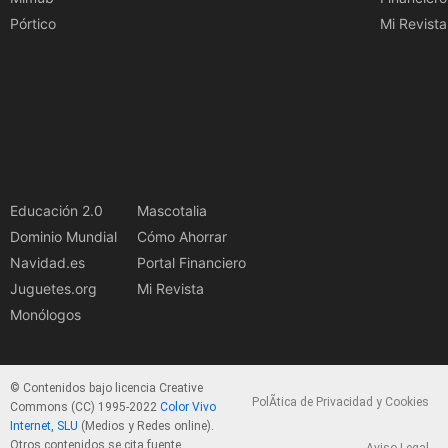
Pórtico
Mi Revista
Educación 2.0
Mascotalia
Dominio Mundial
Cómo Ahorrar
Navidad.es
Portal Financiero
Juguetes.org
Mi Revista
Monólogos
© Contenidos bajo licencia Creative
PolÃ­tica de Privacidad y Cookies
Commons (CC) 1995-2022
Color Vivo
Internet, SLU
(Medios y Redes online).
Otros contenidos se cita fuente.