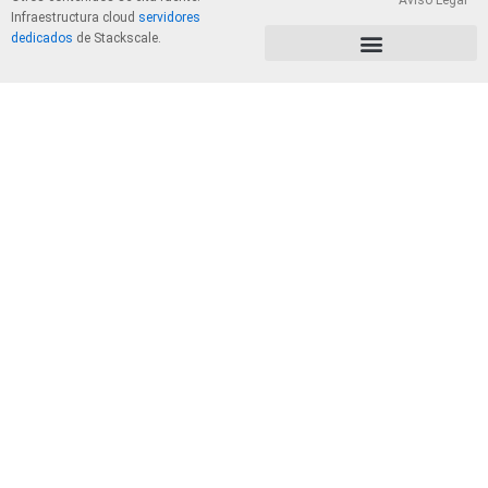
Aviso Legal
Infraestructura cloud
servidores
dedicados
de Stackscale.
PolÃ­tica de Privacidad y Cookies