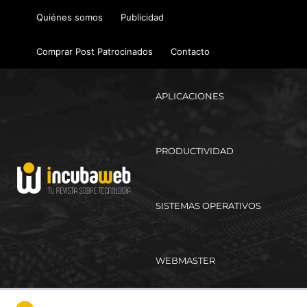
Ir
Quiénes somos
Publicidad
al
contenido
Comprar Post Patrocinados
Contacto
APLICACIONES
PRODUCTIVIDAD
SISTEMAS OPERATIVOS
WEBMASTER
Ma