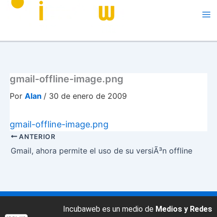
Me
gmail-offline-image.png
Por
Alan
/
30 de enero de 2009
gmail-offline-image.png
ANTERIOR
Gmail, ahora permite el uso de su versiÃ³n offline
Incubaweb es un medio de
Medios y Redes