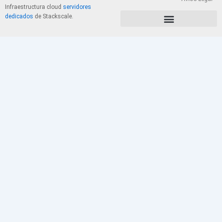
Infraestructura cloud
servidores
dedicados
de Stackscale.
PolÃ­tica de Privacidad y Cookies