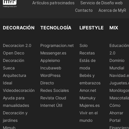
Artículos patrocinados
Servicio de Diseño web
Contacto
Acerca de MyR
DECORACIÓN
TECNOLOGÍA
LIFESTYLE
MIX
Decoracion 2.0
Programacion.net
Solo
Educación
Open Deco
Messenger.es
Recetas
2.0
Decoración
Appleismo
Estás de
Dominio
Sueca
Incubaweb
moda
Mundial
Arquitectura
WordPress
Bebés y
Navidad.e
Ideal
Directo
embarazos
Juguetes.
Videodecoración
Redes Sociales
Amor.net
Monólogo
Ayuda para
Revista Cloud
Mamuky
Mascotali
manualidades
Internet Útil
Mujeres.es
Cómo
Decoración y
Vivir en el
Ahorrar
jardines
mundo
Portal
Mimub
Financiero