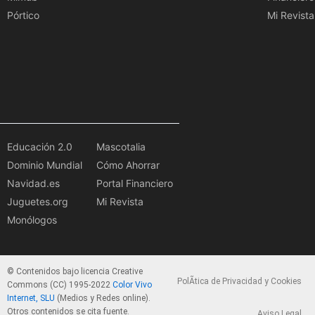
Pórtico
Mi Revista
Educación 2.0
Mascotalia
Dominio Mundial
Cómo Ahorrar
Navidad.es
Portal Financiero
Juguetes.org
Mi Revista
Monólogos
© Contenidos bajo licencia Creative
PolÃ­tica de Privacidad y Cookies
Commons (CC) 1995-2022
Color Vivo
Internet, SLU
(Medios y Redes online).
Otros contenidos se cita fuente.
Aviso Legal