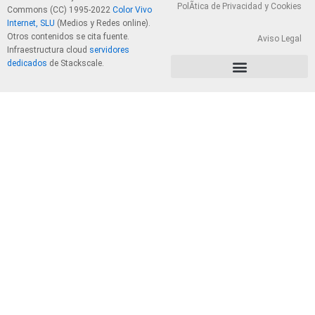
PolÃ­tica de Privacidad y Cookies
Commons (CC) 1995-2022
Color Vivo
Internet, SLU
(Medios y Redes online).
Otros contenidos se cita fuente.
Aviso Legal
Infraestructura cloud
servidores
dedicados
de Stackscale.
PolÃ­tica de Privacidad y Cookies