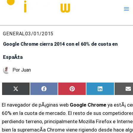
Me
GENERAL
03/01/2015
Google Chrome cierra 2014 con el 60% de cuota en
EspaÃ±a
Por
Juan
Compartir
Compartir
Compartir
Compartir
C
X
Facebook
Pinterest
LinkedIn
E
en
en
en
en
e
(Twitter)
El navegador de pÃ¡ginas web
Google Chrome
ya estÃ¡ ce
60% en la cuota de mercado. El resto de sus competidore
perdiendo terreno, principalmente Mozilla Firefox e Internet
bien la supremacÃ­a Chrome viene rigiendo desde hace al