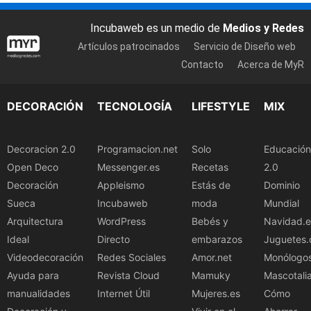
Incubaweb es un medio de
Medios y Redes
Artículos patrocinados
Servicio de Diseño web
Contacto
Acerca de MyR
DECORACIÓN
TECNOLOGÍA
LIFESTYLE
MIX
Decoracion 2.0
Programacion.net
Solo
Educación
Open Deco
Messenger.es
Recetas
2.0
Decoración
Appleismo
Estás de
Dominio
Sueca
Incubaweb
moda
Mundial
Arquitectura
WordPress
Bebés y
Navidad.e
Ideal
Directo
embarazos
Juguetes.
Videodecoración
Redes Sociales
Amor.net
Monólogo
Ayuda para
Revista Cloud
Mamuky
Mascotali
manualidades
Internet Útil
Mujeres.es
Cómo