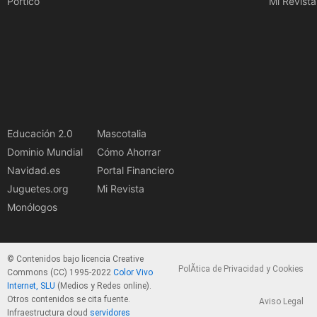
Pórtico
Mi Revista
Educación 2.0
Mascotalia
Dominio Mundial
Cómo Ahorrar
Navidad.es
Portal Financiero
Juguetes.org
Mi Revista
Monólogos
© Contenidos bajo licencia Creative
PolÃ­tica de Privacidad y Cookies
Commons (CC) 1995-2022
Color Vivo
Internet, SLU
(Medios y Redes online).
Otros contenidos se cita fuente.
Aviso Legal
Infraestructura cloud
servidores