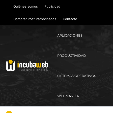
Ir
Quiénes somos
Publicidad
al
contenido
Comprar Post Patrocinados
Contacto
APLICACIONES
PRODUCTIVIDAD
SISTEMAS OPERATIVOS
WEBMASTER
Ma