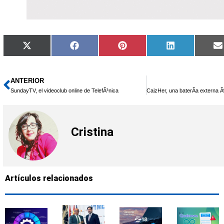
Compartir
Compartir
Compartir
Compartir
X
Facebook
Pinterest
LinkedIn
en
en
en
en
(Twitter)
ANTERIOR
Ant
SundayTV, el videoclub online de TelefÃ³nica
Cristina
Artículos relacionados