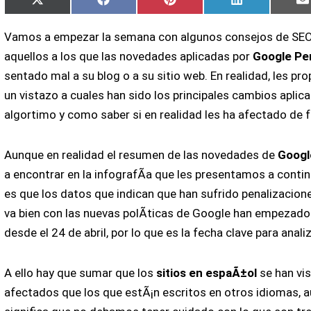
Compartir
Compartir
Compartir
Compartir
X
Facebook
Pinterest
LinkedIn
en
en
en
en
(Twitter)
Vamos a empezar la semana con algunos consejos de SEO
aquellos a los que las novedades aplicadas por
Google Pe
sentado mal a su blog o a su sitio web. En realidad, les p
un vistazo a cuales han sido los principales cambios aplic
algortimo y como saber si en realidad les ha afectado de 
Aunque en realidad el resumen de las novedades de
Googl
a encontrar en la infografÃ­a que les presentamos a continu
es que los datos que indican que han sufrido penalizacione
va bien con las nuevas polÃ­ticas de Google han empezado 
desde el 24 de abril, por lo que es la fecha clave para anali
A ello hay que sumar que los
sitios en espaÃ±ol
se han vi
afectados que los que estÃ¡n escritos en otros idiomas, 