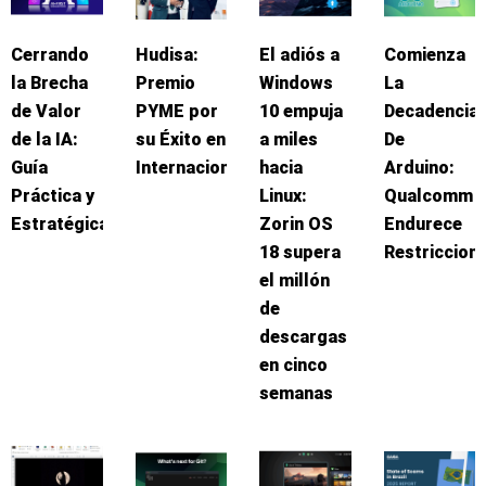
Cerrando
Hudisa:
El adiós a
Comienza
la Brecha
Premio
Windows
La
de Valor
PYME por
10 empuja
Decadencia
de la IA:
su Éxito en
a miles
De
Guía
Internacionalización
hacia
Arduino:
Práctica y
Linux:
Qualcomm
Estratégica
Zorin OS
Endurece
18 supera
Restriccion
el millón
de
descargas
en cinco
semanas