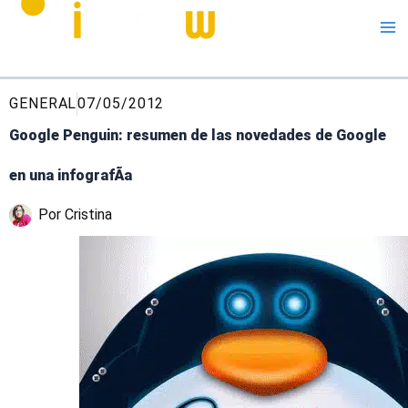
Me
GENERAL
07/05/2012
Google Penguin: resumen de las novedades de Google
en una infografÃ­a
Por
Cristina