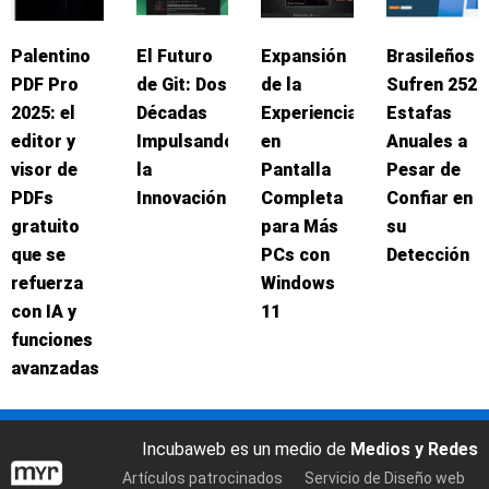
Palentino
El Futuro
Expansión
Brasileños
PDF Pro
de Git: Dos
de la
Sufren 252
2025: el
Décadas
Experiencia
Estafas
editor y
Impulsando
en
Anuales a
visor de
la
Pantalla
Pesar de
PDFs
Innovación
Completa
Confiar en
gratuito
para Más
su
que se
PCs con
Detección
refuerza
Windows
con IA y
11
funciones
avanzadas
Incubaweb es un medio de
Medios y Redes
Artículos patrocinados
Servicio de Diseño web