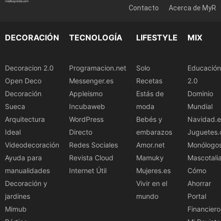
Contacto
Acerca de MyR
DECORACIÓN
TECNOLOGÍA
LIFESTYLE
MIX
Decoracion 2.0
Programacion.net
Solo
Educación
Open Deco
Messenger.es
Recetas
2.0
Decoración
Appleismo
Estás de
Dominio
Sueca
Incubaweb
moda
Mundial
Arquitectura
WordPress
Bebés y
Navidad.e
Ideal
Directo
embarazos
Juguetes.
Videodecoración
Redes Sociales
Amor.net
Monólogo
Ayuda para
Revista Cloud
Mamuky
Mascotali
manualidades
Internet Útil
Mujeres.es
Cómo
Decoración y
Vivir en el
Ahorrar
jardines
mundo
Portal
Mimub
Financiero