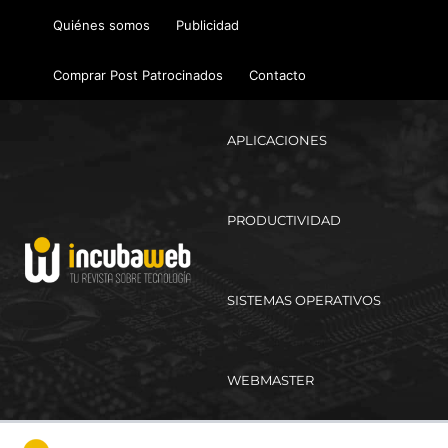
Ir
Quiénes somos
Publicidad
al
contenido
Comprar Post Patrocinados
Contacto
APLICACIONES
PRODUCTIVIDAD
SISTEMAS OPERATIVOS
WEBMASTER
Ma