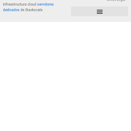
Infraestructura cloud
servidores
dedicados
de Stackscale.
PolÃ­tica de Privacidad y Cookies