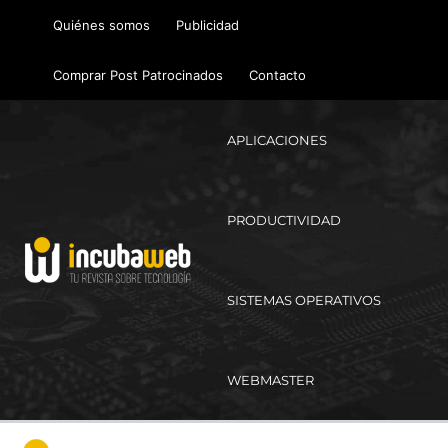
Ir
Quiénes somos
Publicidad
al
contenido
Comprar Post Patrocinados
Contacto
APLICACIONES
PRODUCTIVIDAD
SISTEMAS OPERATIVOS
WEBMASTER
Ma