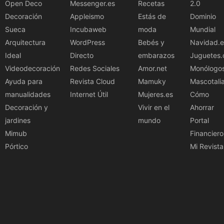
Open Deco
Messenger.es
Recetas
2.0
Decoración
Appleismo
Estás de
Dominio
Sueca
Incubaweb
moda
Mundial
Arquitectura
WordPress
Bebés y
Navidad.e
Ideal
Directo
embarazos
Juguetes.
Videodecoración
Redes Sociales
Amor.net
Monólogo
Ayuda para
Revista Cloud
Mamuky
Mascotali
manualidades
Internet Útil
Mujeres.es
Cómo
Decoración y
Vivir en el
Ahorrar
jardines
mundo
Portal
Mimub
Financiero
Pórtico
Mi Revista