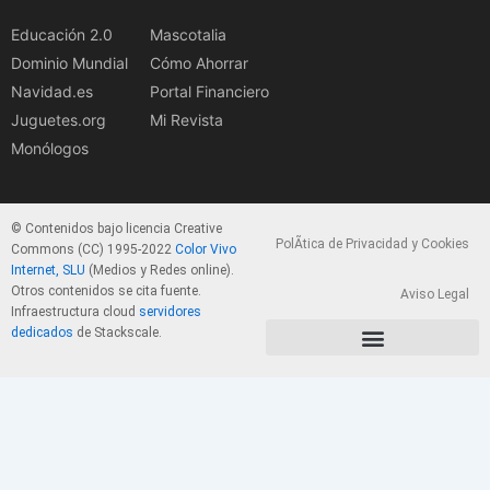
Educación 2.0
Mascotalia
Dominio Mundial
Cómo Ahorrar
Navidad.es
Portal Financiero
Juguetes.org
Mi Revista
Monólogos
© Contenidos bajo licencia Creative
PolÃ­tica de Privacidad y Cookies
Commons (CC) 1995-2022
Color Vivo
Internet, SLU
(Medios y Redes online).
Otros contenidos se cita fuente.
Aviso Legal
Infraestructura cloud
servidores
dedicados
de Stackscale.
PolÃ­tica de Privacidad y Cookies