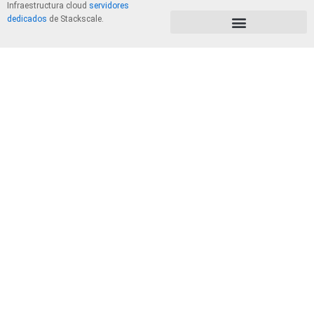
Infraestructura cloud
servidores
dedicados
de Stackscale.
PolÃ­tica de Privacidad y Cookies