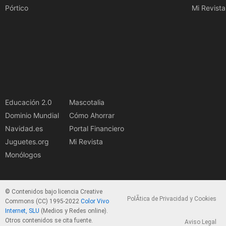
Pórtico
Mi Revista
Educación 2.0
Mascotalia
Dominio Mundial
Cómo Ahorrar
Navidad.es
Portal Financiero
Juguetes.org
Mi Revista
Monólogos
© Contenidos bajo licencia Creative
PolÃ­tica de Privacidad y Cookies
Commons (CC) 1995-2022
Color Vivo
Internet, SLU
(Medios y Redes online).
Otros contenidos se cita fuente.
Aviso Legal