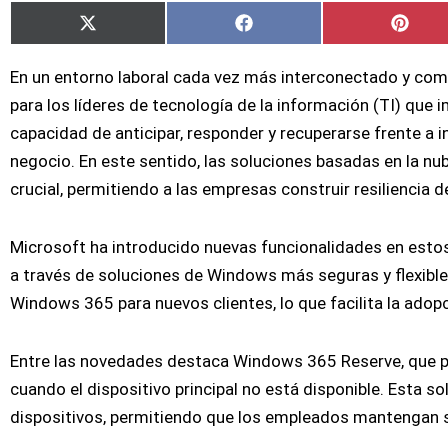
Compartir
Compartir
Comp
X
Facebook
Pinte
en
en
en
(Twitter)
En un entorno laboral cada vez más interconectado y compl
para los líderes de tecnología de la información (TI) que
capacidad de anticipar, responder y recuperarse frente a 
negocio. En este sentido, las soluciones basadas en la n
crucial, permitiendo a las empresas construir resiliencia 
Microsoft ha introducido nuevas funcionalidades en estos s
a través de soluciones de Windows más seguras y flexibl
Windows 365 para nuevos clientes, lo que facilita la adop
Entre las novedades destaca Windows 365 Reserve, que p
cuando el dispositivo principal no está disponible. Esta so
dispositivos, permitiendo que los empleados mantengan s