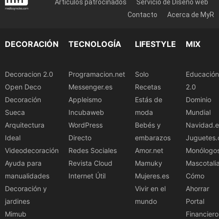
Artículos patrocinados
Servicio de Diseño web
Contacto
Acerca de MyR
DECORACIÓN
TECNOLOGÍA
LIFESTYLE
MIX
Decoracion 2.0
Programacion.net
Solo
Educación
Open Deco
Messenger.es
Recetas
2.0
Decoración
Appleismo
Estás de
Dominio
Sueca
Incubaweb
moda
Mundial
Arquitectura
WordPress
Bebés y
Navidad.e
Ideal
Directo
embarazos
Juguetes.
Videodecoración
Redes Sociales
Amor.net
Monólogo
Ayuda para
Revista Cloud
Mamuky
Mascotali
manualidades
Internet Útil
Mujeres.es
Cómo
Decoración y
Vivir en el
Ahorrar
jardines
mundo
Portal
Mimub
Financiero