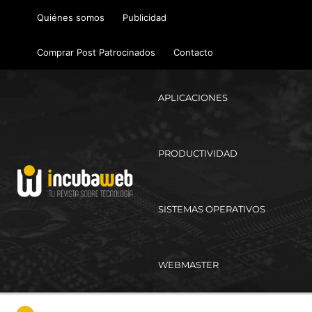
Ir
Quiénes somos
Publicidad
al
contenido
Comprar Post Patrocinados
Contacto
APLICACIONES
PRODUCTIVIDAD
SISTEMAS OPERATIVOS
WEBMASTER
Ma