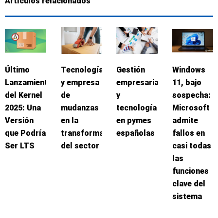
Artículos relacionados
Último
Tecnología
Gestión
Windows
Lanzamiento
y empresa
empresarial
11, bajo
del Kernel
de
y
sospecha:
2025: Una
mudanzas
tecnología
Microsoft
Versión
en la
en pymes
admite
que Podría
transformación
españolas
fallos en
Ser LTS
del sector
casi todas
las
funciones
clave del
sistema