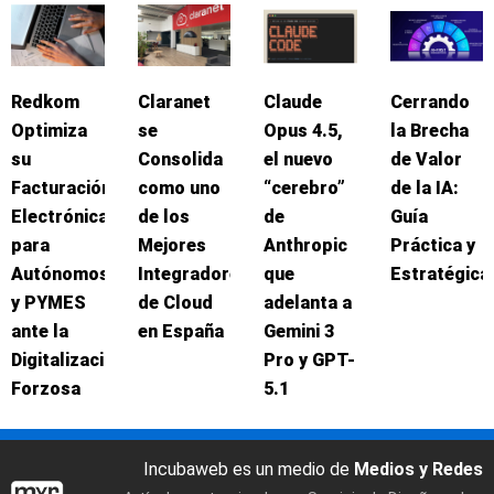
Redkom
Claranet
Claude
Cerrando
Optimiza
se
Opus 4.5,
la Brecha
su
Consolida
el nuevo
de Valor
Facturación
como uno
“cerebro”
de la IA:
Electrónica
de los
de
Guía
para
Mejores
Anthropic
Práctica y
Autónomos
Integradores
que
Estratégica
y PYMES
de Cloud
adelanta a
ante la
en España
Gemini 3
Digitalización
Pro y GPT-
Forzosa
5.1
Incubaweb es un medio de
Medios y Redes