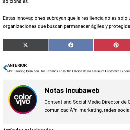
adicionales.
Estas innovaciones subrayan que la resiliencia no es solo 
organizaciones que buscan permanecer ágiles y protegida
Compartir
Compartir
Comp
X
Facebook
Pinte
en
en
en
(Twitter)
ANTERIOR
Ant
Notas Incubaweb
Content and Social Media Director de 
comunicaciÃ³n, marketing, redes social