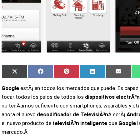
Compartir
Compartir
Compartir
Compartir
Compart
X
Facebook
Pinterest
LinkedIn
Email
en
en
en
en
en
(Twitter)
Google
estÃ¡ en todos los mercados que puede. Es capaz
tocar todos los palos de todos los
dispositivos electrÃ³
no tenÃ­amos suficiente con smartphones, wearables y otr
ahora el nuevo
decodificador de TelevisiÃ³n
Â serÃ¡
Andr
el nuevo producto de
televisiÃ³n inteligente
que
Google
l
mercado.Â