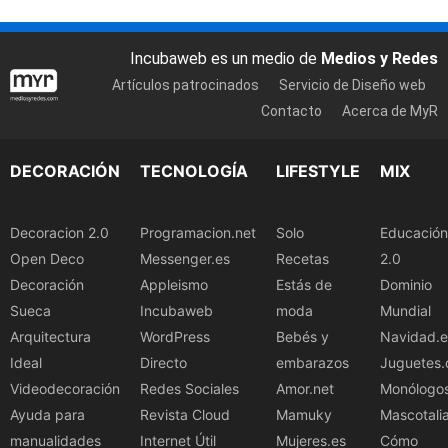
Incubaweb es un medio de
Medios y Redes
Artículos patrocinados
Servicio de Diseño web
Contacto
Acerca de MyR
DECORACIÓN
TECNOLOGÍA
LIFESTYLE
MIX
Decoracion 2.0
Programacion.net
Solo
Educación
Open Deco
Messenger.es
Recetas
2.0
Decoración
Appleismo
Estás de
Dominio
Sueca
Incubaweb
moda
Mundial
Arquitectura
WordPress
Bebés y
Navidad.e
Ideal
Directo
embarazos
Juguetes.
Videodecoración
Redes Sociales
Amor.net
Monólogo
Ayuda para
Revista Cloud
Mamuky
Mascotali
manualidades
Internet Útil
Mujeres.es
Cómo