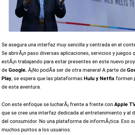
Se asegura una interfaz muy sencilla y centrada en el cont
Se abrirÃ¡n paso diversas aplicaciones, servicios y juegos 
estÃ¡n trabajando para estar presentes en este nuevo pro
de
Google.
Â¡No podÃ­a ser de otra manera! A parte de
Go
Play
, se espera que las plataformas
Hulu y Netfix
formen 
de esta aventura.
Con este enfoque se lucharÃ¡ frente a frente con
Apple T
que se cree una interfaz dedicada al entretenimiento y al d
del consumidor. No una plataforma de informÃ¡tica. Eso 
muchos puntos a los usuarios.