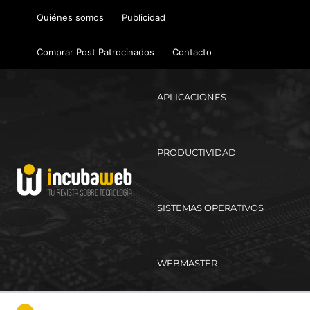
Ir
Quiénes somos
Publicidad
al
contenido
Comprar Post Patrocinados
Contacto
APLICACIONES
PRODUCTIVIDAD
SISTEMAS OPERATIVOS
WEBMASTER
Ma