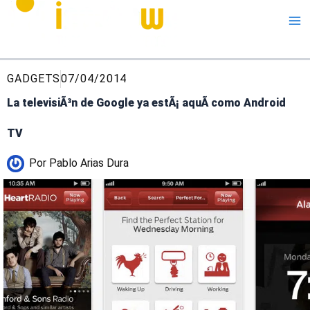
Me
GADGETS
07/04/2014
La televisiÃ³n de Google ya estÃ¡ aquÃ­ como Android
TV
Por
Pablo Arias Dura