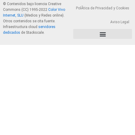
© Contenidos bajo licencia Creative
PolÃ­tica de Privacidad y Cookies
Commons (CC) 1995-2022
Color Vivo
Internet, SLU
(Medios y Redes online).
Otros contenidos se cita fuente.
Aviso Legal
Infraestructura cloud
servidores
dedicados
de Stackscale.
PolÃ­tica de Privacidad y Cookies