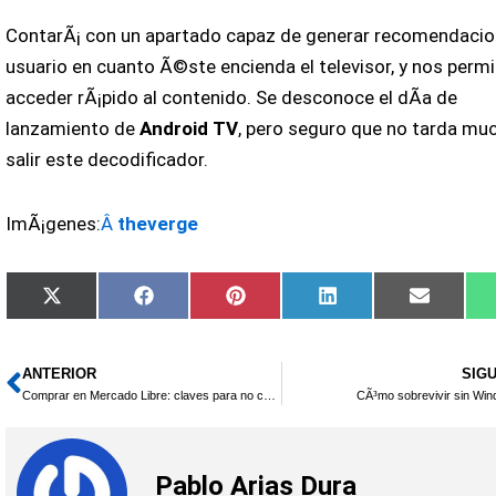
ContarÃ¡ con un apartado capaz de generar recomendacio
usuario en cuanto Ã©ste encienda el televisor, y nos permi
acceder rÃ¡pido al contenido. Se desconoce el dÃ­a de
lanzamiento de
Android TV
, pero seguro que no tarda mu
salir este decodificador.
ImÃ¡genes:
Â
theverge
Compartir
Compartir
Compartir
Compartir
Compart
X
Facebook
Pinterest
LinkedIn
Email
en
en
en
en
en
(Twitter)
ANTERIOR
SIG
Ant
Comprar en Mercado Libre: claves para no caer en engaÃ±os
CÃ³mo sobrevivir sin Wi
Pablo Arias Dura