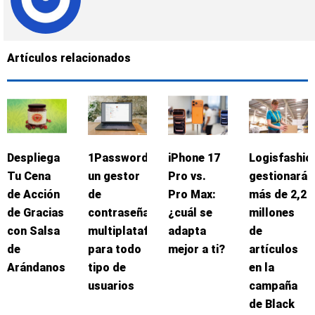
Artículos relacionados
Despliega
1Password:
iPhone 17
Logisfashio
Tu Cena
un gestor
Pro vs.
gestionará
de Acción
de
Pro Max:
más de 2,2
de Gracias
contraseñas
¿cuál se
millones
con Salsa
multiplataforma
adapta
de
de
para todo
mejor a ti?
artículos
Arándanos
tipo de
en la
usuarios
campaña
de Black