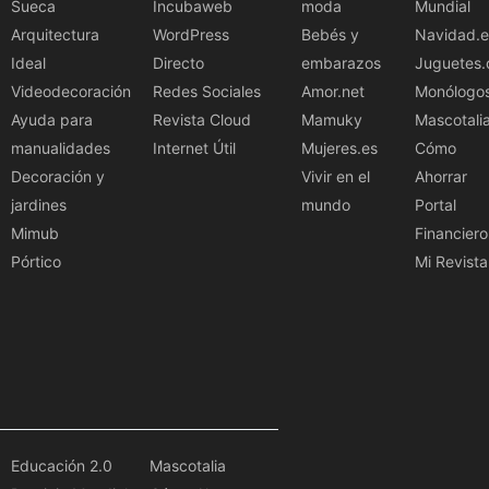
Sueca
Incubaweb
moda
Mundial
Arquitectura
WordPress
Bebés y
Navidad.e
Ideal
Directo
embarazos
Juguetes.
Videodecoración
Redes Sociales
Amor.net
Monólogo
Ayuda para
Revista Cloud
Mamuky
Mascotali
manualidades
Internet Útil
Mujeres.es
Cómo
Decoración y
Vivir en el
Ahorrar
jardines
mundo
Portal
Mimub
Financiero
Pórtico
Mi Revista
Educación 2.0
Mascotalia