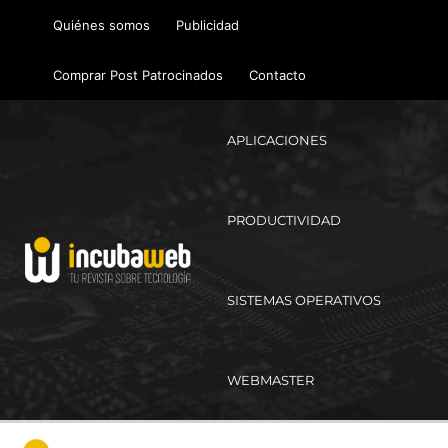
Ir
Quiénes somos
Publicidad
al
contenido
Comprar Post Patrocinados
Contacto
APLICACIONES
PRODUCTIVIDAD
SISTEMAS OPERATIVOS
WEBMASTER
Ma