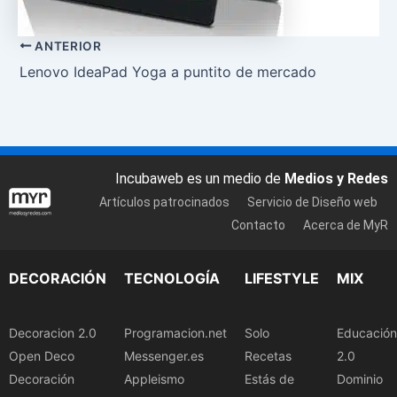
ANTERIOR
Lenovo IdeaPad Yoga a puntito de mercado
Incubaweb es un medio de
Medios y Redes
Artículos patrocinados
Servicio de Diseño web
Contacto
Acerca de MyR
DECORACIÓN
TECNOLOGÍA
LIFESTYLE
MIX
Decoracion 2.0
Programacion.net
Solo
Educación
Open Deco
Messenger.es
Recetas
2.0
Decoración
Appleismo
Estás de
Dominio