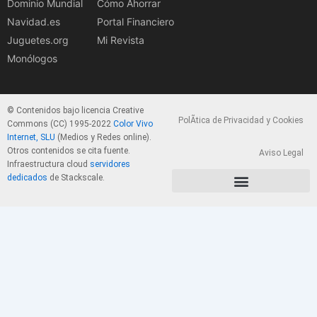
Dominio Mundial
Cómo Ahorrar
Navidad.es
Portal Financiero
Juguetes.org
Mi Revista
Monólogos
© Contenidos bajo licencia Creative
PolÃ­tica de Privacidad y Cookies
Commons (CC) 1995-2022
Color Vivo
Internet, SLU
(Medios y Redes online).
Otros contenidos se cita fuente.
Aviso Legal
Infraestructura cloud
servidores
dedicados
de Stackscale.
PolÃ­tica de Privacidad y Cookies