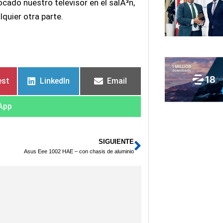
cado nuestro televisor en el salÃ³n,
quier otra parte.
est
LinkedIn
Email
App
SIGUIENTE
Siguiente
Asus Eee 1002 HAE – con chasis de aluminio