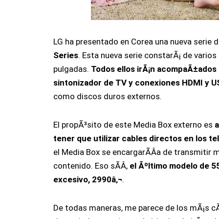
LG ha presentado en Corea una nueva serie d
Series
. Esta nueva serie constarÃ¡ de varios
pulgadas.
Todos ellos irÃ¡n acompaÃ±ados d
sintonizador de TV y conexiones HDMI y U
como discos duros externos.
El propÃ³sito de este Media Box externo es
a
tener que utilizar cables directos en los te
el Media Box se encargarÃ­Â­a de transmitir 
contenido. Eso sÃ­Â­,
el Ãºltimo modelo de 5
excesivo, 2990â‚¬
.
De todas maneras, me parece de los mÃ¡s 