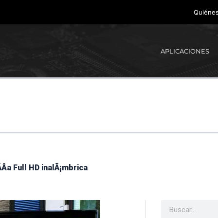
Quiéne
APLICACIONES
Â­a Full HD inalÃ¡mbrica
Buscar