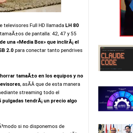
e televisores Full HD llamada
LH 80
 tamaÃ±os de pantalla: 42, 47 y 55
e una «Media Box» que inclirÃ¡ el
SB 2.0
para conectar tanto pendrives
horrar tamaÃ±o en los equipos y no
levisores
, asÃ­Â­ que de esta manera
mediante streaming todo el
5 pulgadas tendrÃ¡ un precio algo
cÃ³modo si no disponemos de