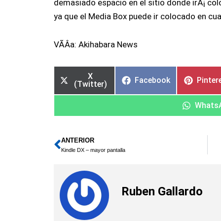
demasiado espacio en el sitio donde irÃ¡ colo
ya que el Media Box puede ir colocado en cual
VÃ­Â­a: Akihabara News
X
Facebook
Pinter
(Twitter)
Whats
ANTERIOR
Ant
Kindle DX – mayor pantalla
Ruben Gallardo