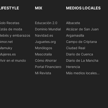
LIFESTYLE
MIX
MEDIOS LOCALES
Solo Recetas
Educación 2.0
Albacete
Estás de moda
Dominio Mundial
Alcázar de San Juan
Bebés y embarazos
Navidad.es
Argamasilla
Amor.net
Juguetes.org
Campo de Criptana
Mamuky
Monólogos
Ciudad Real
Mujeres.es
Mascotalia
Diario de Cuenca
Vivir en el mundo
Cómo Ahorrar
Diario de La Mancha
Portal Financiero
Herencia
Mi Revista
Más medios locales...