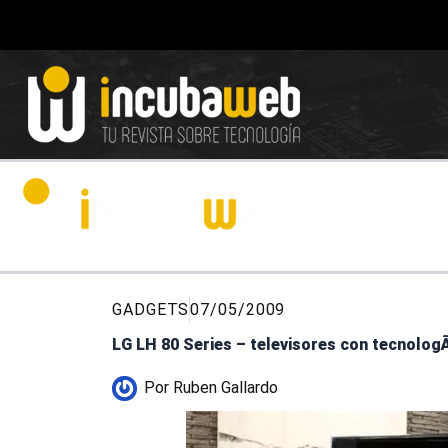
Ir
al
contenido
GADGETS
07/05/2009
LG LH 80 Series – televisores con tecnologÃ­
Por
Ruben Gallardo