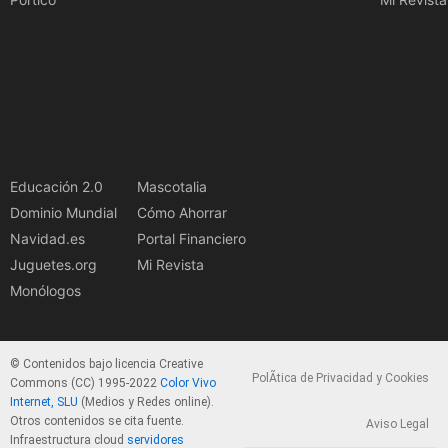
Educación 2.0
Mascotalia
Dominio Mundial
Cómo Ahorrar
Navidad.es
Portal Financiero
Juguetes.org
Mi Revista
Monólogos
© Contenidos bajo licencia Creative
PolÃ­tica de Privacidad y Cookies
Commons (CC) 1995-2022
Color Vivo
Internet, SLU
(Medios y Redes online).
Otros contenidos se cita fuente.
Aviso Legal
Infraestructura cloud
servidores