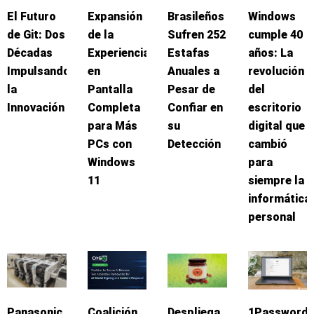
El Futuro
Expansión
Brasileños
Windows
de Git: Dos
de la
Sufren 252
cumple 40
Décadas
Experiencia
Estafas
años: La
Impulsando
en
Anuales a
revolución
la
Pantalla
Pesar de
del
Innovación
Completa
Confiar en
escritorio
para Más
su
digital que
PCs con
Detección
cambió
Windows
para
11
siempre la
informática
personal
Panasonic
Coalición
Despliega
1Password: