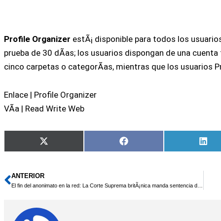
Profile Organizer
estÃ¡ disponible para todos los usuarios
prueba de 30 dÃ­as; los usuarios dispongan de una cuenta 
cinco carpetas o categorÃ­as, mientras que los usuarios Pr
Enlace | Profile Organizer
VÃ­a | Read Write Web
Compartir
Compartir
Com
X
Facebook
Lin
en
en
en
(Twitter)
ANTERIOR
Ant
El fin del anonimato en la red: La Corte Suprema britÃ¡nica manda sentencia de culpabilidad por Twitter