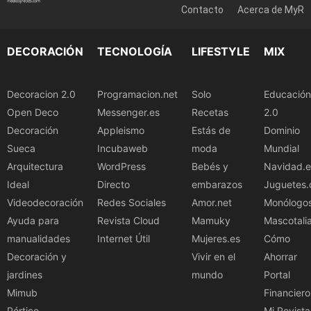
Contacto
Acerca de MyR
DECORACIÓN
TECNOLOGÍA
LIFESTYLE
MIX
Decoracion 2.0
Programacion.net
Solo
Educación
Open Deco
Messenger.es
Recetas
2.0
Decoración
Appleismo
Estás de
Dominio
Sueca
Incubaweb
moda
Mundial
Arquitectura
WordPress
Bebés y
Navidad.e
Ideal
Directo
embarazos
Juguetes.
Videodecoración
Redes Sociales
Amor.net
Monólogo
Ayuda para
Revista Cloud
Mamuky
Mascotali
manualidades
Internet Útil
Mujeres.es
Cómo
Decoración y
Vivir en el
Ahorrar
jardines
mundo
Portal
Mimub
Financiero
Pórtico
Mi Revista