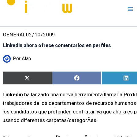
Me
GENERAL
02/10/2009
Linkedin ahora ofrece comentarios en perfiles
Por
Alan
Compartir
Compartir
Com
X
Facebook
Lin
en
en
en
(Twitter)
Linkedin
ha lanzado una nueva herramienta llamada
Profi
trabajadores de los departamentos de recursos humanos 
los candidatos que pretenden contratar, ya que ahora es pos
usando diferentes carpetas/categorÃ­as.