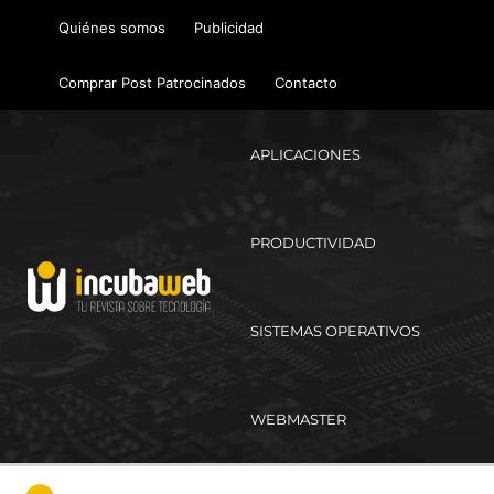
Ir
Quiénes somos
Publicidad
al
contenido
Comprar Post Patrocinados
Contacto
APLICACIONES
PRODUCTIVIDAD
SISTEMAS OPERATIVOS
WEBMASTER
Ma