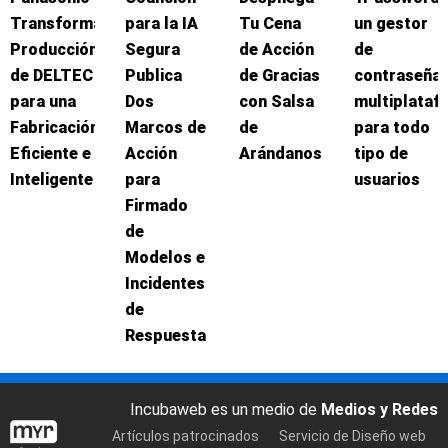
Transforma
para la IA
Tu Cena
un gestor
Producción
Segura
de Acción
de
de DELTEC
Publica
de Gracias
contraseña
para una
Dos
con Salsa
multiplataf
Fabricación
Marcos de
de
para todo
Eficiente e
Acción
Arándanos
tipo de
Inteligente
para
usuarios
Firmado
de
Modelos e
Incidentes
de
Respuesta
Incubaweb es un medio de
Medios y Redes
Artículos patrocinados
Servicio de Diseño web