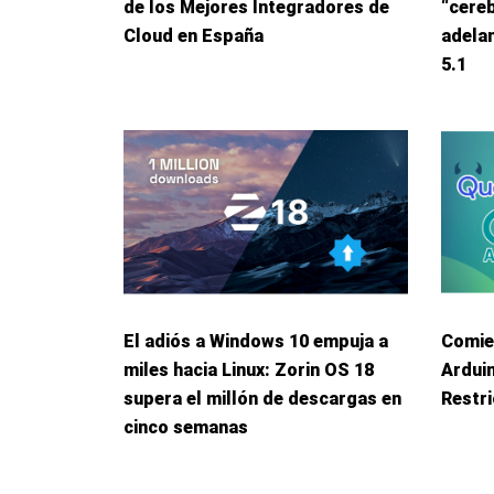
de los Mejores Integradores de
“cereb
Cloud en España
adelan
5.1
El adiós a Windows 10 empuja a
Comie
miles hacia Linux: Zorin OS 18
Ardui
supera el millón de descargas en
Restri
cinco semanas