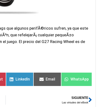
gs que algunos perifÃ©ricos sufren, ya que este
siÃ³n, que refelejarÃ¡ cualquier pequeÃ±o
 el juego. El precio del G27 Racing Wheel es de
st
LinkedIn
Email
WhatsApp
SIGUIENTE
Sigui
Las virtudes del eBook