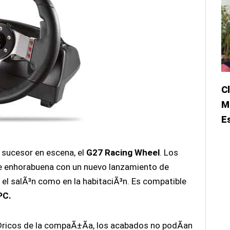
C
M
E
u sucesor en escena, el
G27 Racing Wheel
. Los
e enhorabuena con un nuevo lanzamiento de
n el salÃ³n como en la habitaciÃ³n. Es compatible
PC.
©ricos de la compaÃ±Ã­a, los acabados no podÃ­an