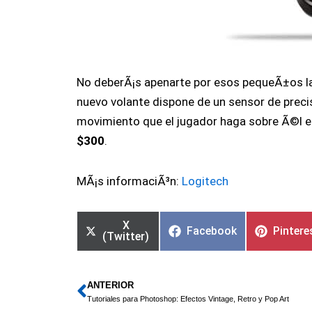
No deberÃ¡s apenarte por esos pequeÃ±os la
nuevo volante dispone de un sensor de preci
movimiento que el jugador haga sobre Ã©l en
$300
.
MÃ¡s informaciÃ³n:
Logitech
X
Facebook
Pintere
(Twitter)
ANTERIOR
Ant
Tutoriales para Photoshop: Efectos Vintage, Retro y Pop Art