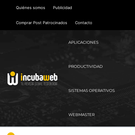
Ir
Quiénes somos
Publicidad
al
contenido
Comprar Post Patrocinados
Contacto
APLICACIONES
PRODUCTIVIDAD
SISTEMAS OPERATIVOS
WEBMASTER
Ma