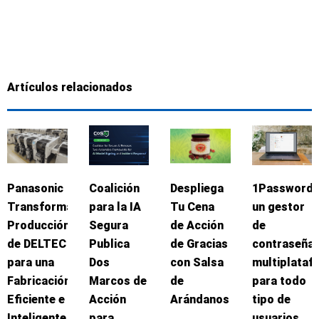
Artículos relacionados
Panasonic
Coalición
Despliega
1Password:
Transforma
para la IA
Tu Cena
un gestor
Producción
Segura
de Acción
de
de DELTEC
Publica
de Gracias
contraseña
para una
Dos
con Salsa
multiplataf
Fabricación
Marcos de
de
para todo
Eficiente e
Acción
Arándanos
tipo de
Inteligente
para
usuarios