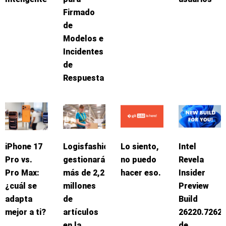
Firmado
de
Modelos e
Incidentes
de
Respuesta
iPhone 17
Logisfashion
Lo siento,
Intel
Pro vs.
gestionará
no puedo
Revela
Pro Max:
más de 2,2
hacer eso.
Insider
¿cuál se
millones
Preview
adapta
de
Build
mejor a ti?
artículos
26220.7262
en la
de