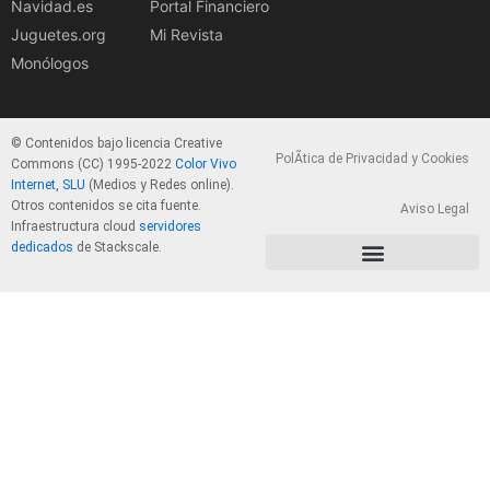
Navidad.es
Portal Financiero
Juguetes.org
Mi Revista
Monólogos
© Contenidos bajo licencia Creative
PolÃ­tica de Privacidad y Cookies
Commons (CC) 1995-2022
Color Vivo
Internet, SLU
(Medios y Redes online).
Otros contenidos se cita fuente.
Aviso Legal
Infraestructura cloud
servidores
dedicados
de Stackscale.
PolÃ­tica de Privacidad y Cookies