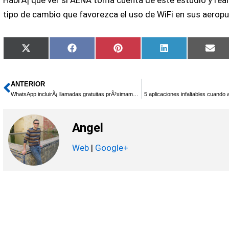
tipo de cambio que favorezca el uso de WiFi en sus aeropu
Compartir
Compartir
Compartir
Compartir
Com
X
Facebook
Pinterest
LinkedIn
Ema
en
en
en
en
en
(Twitter)
ANTERIOR
Ant
WhatsApp incluirÃ¡ llamadas gratuitas prÃ³ximamente
5 aplicaciones infaltables cuando 
Angel
Web
|
Google+