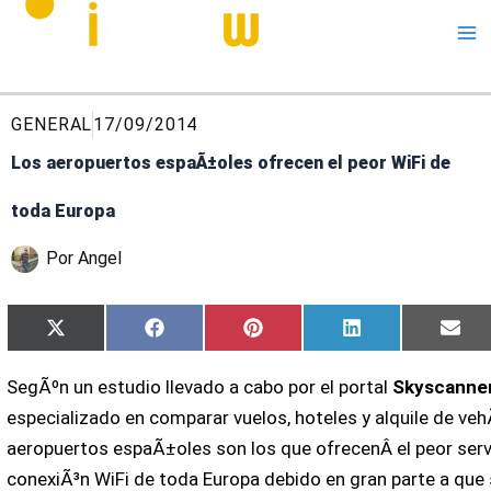
Me
GENERAL
17/09/2014
Los aeropuertos espaÃ±oles ofrecen el peor WiFi de
toda Europa
Por
Angel
Compartir
Compartir
Compartir
Compartir
Com
X
Facebook
Pinterest
LinkedIn
Ema
en
en
en
en
en
(Twitter)
SegÃºn un estudio llevado a cabo por el portal
Skyscanne
especializado en comparar vuelos, hoteles y alquile de vehÃ
aeropuertos espaÃ±oles son los que ofrecenÂ el peor serv
conexiÃ³n WiFi de toda Europa debido en gran parte a que 