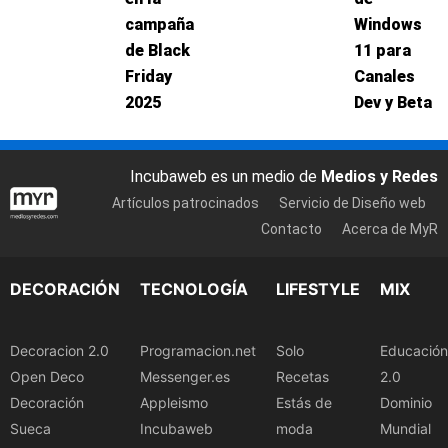
campaña
Windows
de Black
11 para
Friday
Canales
2025
Dev y Beta
Incubaweb es un medio de
Medios y Redes
Artículos patrocinados
Servicio de Diseño web
Contacto
Acerca de MyR
DECORACIÓN
TECNOLOGÍA
LIFESTYLE
MIX
Decoracion 2.0
Programacion.net
Solo
Educación
Open Deco
Messenger.es
Recetas
2.0
Decoración
Appleismo
Estás de
Dominio
Sueca
Incubaweb
moda
Mundial