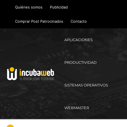
Ir
Quiénes somos
Publicidad
al
contenido
Comprar Post Patrocinados
Contacto
APLICACIONES
PRODUCTIVIDAD
SISTEMAS OPERATIVOS
WEBMASTER
Ma