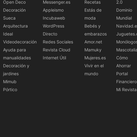
Open Deco
Messenger.es
Recetas
2.0
Decoración
Appleismo
Estás de
Dominio
Sueca
Incubaweb
moda
Mundial
Arquitectura
WordPress
Bebés y
Navidad.e
Ideal
Directo
embarazos
Juguetes.
Videodecoración
Redes Sociales
Amor.net
Monólogo
Ayuda para
Revista Cloud
Mamuky
Mascotali
manualidades
Internet Útil
Mujeres.es
Cómo
Decoración y
Vivir en el
Ahorrar
jardines
mundo
Portal
Mimub
Financiero
Pórtico
Mi Revista