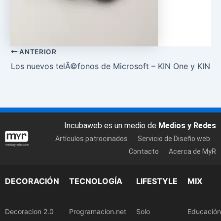
ANTERIOR
Los nuevos telÃ©fonos de Microsoft – KIN One y KIN T
Incubaweb es un medio de
Medios y Redes
Artículos patrocinados
Servicio de Diseño web
Contacto
Acerca de MyR
DECORACIÓN
TECNOLOGÍA
LIFESTYLE
MIX
Decoracion 2.0
Programacion.net
Solo
Educación