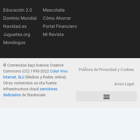
Educación 2.0
Mascotalia
Dominio Mundial
Cómo Ahorrar
Navidad.es
Portal Financiero
Juguetes.org
Mi Revista
Monólogos
© Contenidos bajo licencia Creative
PolÃ­tica de Privacidad y Cookies
Commons (CC) 1995-2022
Color Vivo
Internet, SLU
(Medios y Redes online).
Otros contenidos se cita fuente.
Aviso Legal
Infraestructura cloud
servidores
dedicados
de Stackscale.
PolÃ­tica de Privacidad y Cookies