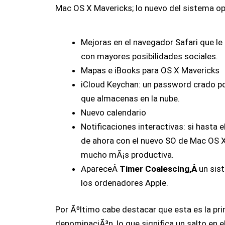
Mac OS X Mavericks; lo nuevo del sistema op
Mejoras en el navegador Safari que l
con mayores posibilidades sociales.
Mapas e iBooks para OS X Mavericks
iCloud Keychan: un password crado por
que almacenas en la nube.
Nuevo calendario
Notificaciones interactivas: si hasta 
de ahora con el nuevo SO de Mac OS X
mucho mÃ¡s productiva.
ApareceÂ
Timer Coalescing,Â
un sis
los ordenadores Apple.
Por Ãºltimo cabe destacar que esta es la pr
denominaciÃ³n, lo que significa un salto en 