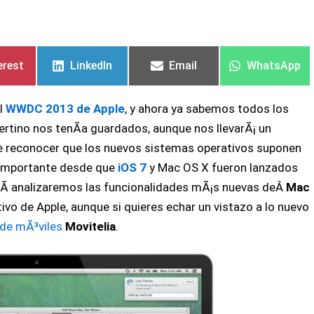
artir
artir
Compartir
Compartir
Compartir
Compartir
Compartir
Compartir
en
en
en
en
en
en
erest
LinkedIn
Email
WhatsApp
l
WWDC 2013 de Apple
, y ahora ya sabemos todos los
rtino nos tenÃ­a guardados, aunque nos llevarÃ¡ un
ue reconocer que los nuevos sistemas operativos suponen
 importante desde que
iOS 7
y Mac OS X fueron lanzados
uÃ­ analizaremos las funcionalidades mÃ¡s nuevas deÂ
Mac
tivo de Apple, aunque si quieres echar un vistazo a lo nuevo
 de mÃ³viles
Movitelia
.