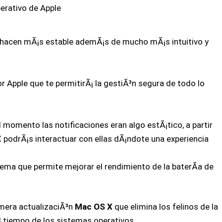
erativo de Apple
e hacen mÃ¡s estable ademÃ¡s de mucho mÃ¡s intuitivo y
 Apple que te permitirÃ¡ la gestiÃ³n segura de todo lo
el momento las notificaciones eran algo estÃ¡tico, a partir
 podrÃ¡s interactuar con ellas dÃ¡ndote una experiencia
tema que permite mejorar el rendimiento de la baterÃ­a de
imera actualizaciÃ³n
Mac OS X
que elimina los felinos de la
el tiempo de los sistemas operativos.