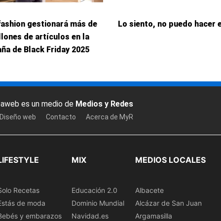
fashion gestionará más de
Lo siento, no puedo hacer 
llones de artículos en la
ña de Black Friday 2025
baweb es un medio de
Medios y Redes
 Diseño web
Contacto
Acerca de MyR
LIFESTYLE
MIX
MEDIOS LOCALES
Solo Recetas
Educación 2.0
Albacete
Estás de moda
Dominio Mundial
Alcázar de San Juan
Bebés y embarazos
Navidad.es
Argamasilla