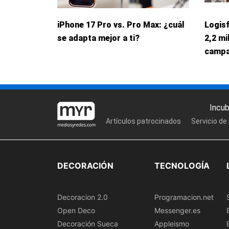
iPhone 17 Pro vs. Pro Max: ¿cuál
Logis
se adapta mejor a ti?
2,2 mi
campa
Incu
Artículos patrocinados
Servicio de
DECORACIÓN
TECNOLOGÍA
Decoracion 2.0
Programacion.net
Open Deco
Messenger.es
Decoración Sueca
Appleismo