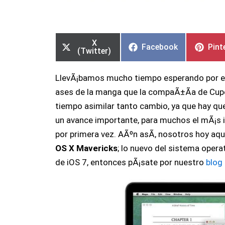
Compartir
Compartir
Compartir
Compartir
Comp
Comp
en
en
en
en
en
en
X
Facebook
Pint
(Twitter)
LlevÃ¡bamos mucho tiempo esperando por e
ases de la manga que la compaÃ±Ã­a de Cupe
tiempo asimilar tanto cambio, ya que hay q
un avance importante, para muchos el mÃ¡s
por primera vez. AÃºn asÃ­, nosotros hoy aq
OS X Mavericks
; lo nuevo del sistema opera
de iOS 7, entonces pÃ¡sate por nuestro
blog