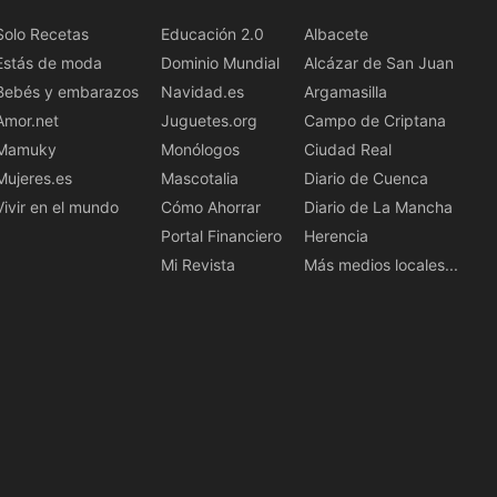
Solo Recetas
Educación 2.0
Albacete
Estás de moda
Dominio Mundial
Alcázar de San Juan
Bebés y embarazos
Navidad.es
Argamasilla
Amor.net
Juguetes.org
Campo de Criptana
Mamuky
Monólogos
Ciudad Real
Mujeres.es
Mascotalia
Diario de Cuenca
Vivir en el mundo
Cómo Ahorrar
Diario de La Mancha
Portal Financiero
Herencia
Mi Revista
Más medios locales...