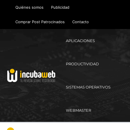
Ir
Quiénes somos
Publicidad
al
contenido
Comprar Post Patrocinados
Contacto
APLICACIONES
PRODUCTIVIDAD
SISTEMAS OPERATIVOS
WEBMASTER
Ma