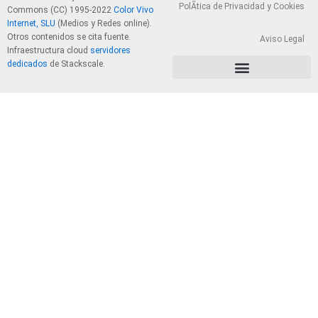
PolÃ­tica de Privacidad y Cookies
Commons (CC) 1995-2022
Color Vivo
Internet, SLU
(Medios y Redes online).
Otros contenidos se cita fuente.
Aviso Legal
Infraestructura cloud
servidores
dedicados
de Stackscale.
PolÃ­tica de Privacidad y Cookies