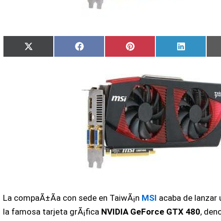
Compartir
Compartir
Compartir
Comparti
X
Facebook
Pinterest
LinkedIn
en
en
en
en
(Twitter)
La compaÃ±Ã­a con sede en TaiwÃ¡n
MSI
acaba de lanzar 
la famosa tarjeta grÃ¡fica
NVIDIA GeForce GTX 480
, de