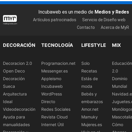
Incubaweb es un medio de
Medios y Redes
Artículos patrocinados
Servicio de Diseño web
Contacto
Acerca de MyR
DECORACIÓN
TECNOLOGÍA
LIFESTYLE
MIX
Decoracion 2.0
Programacion.net
Solo
Educación
Open Deco
Messenger.es
Recetas
2.0
Decoración
Appleismo
Estás de
Dominio
Sueca
Incubaweb
moda
Mundial
Arquitectura
WordPress
Bebés y
Navidad.e
Ideal
Directo
embarazos
Juguetes.
Videodecoración
Redes Sociales
Amor.net
Monólogo
Ayuda para
Revista Cloud
Mamuky
Mascotali
manualidades
Internet Útil
Mujeres.es
Cómo