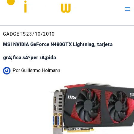
Me
GADGETS
23/10/2010
MSI NVIDIA GeForce N480GTX Lightning, tarjeta
grÃ¡fica sÃºper rÃ¡pida
Por
Guillermo Holmann