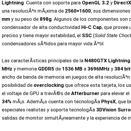
Lightning
. Cuenta con soporte para
OpenGL 3.2
y
Direct
una resoluciÃ³n mÃ¡xima de
2560×1600
, sus dimensiones
mm
y su peso de
898g
. Algunos de los componentes son d
condensador de alta conductividad
Hi-C Cap
, que provee 
preciso y tiene mayor estabilidad, el
SSC
(
Solid State Choc
condensadores sÃ³lidos para mayor vida Ãºtil.
Las caracterÃ­sticas principales de la
N480GTX Lightning
MHz
y memoria
GDDR5
de
1536 MB
a
3696MHz
y
384 bi
ancho de banda de memoria en juegos de alta resoluciÃ³n. 
posibilidad de
overclocking
que ofrece esta tarjeta, los u
el voltaje de GPU a travÃ©s de
Afterburner
para elevar 
34%
mÃ¡s. AdemÃ¡s cuenta con tecnologÃ­a
PhysX
, que 
especiales realistas y soporta tecnologÃ­a
3DVision Surr
salidas de monitor simultÃ¡neamente y la experiencia de 