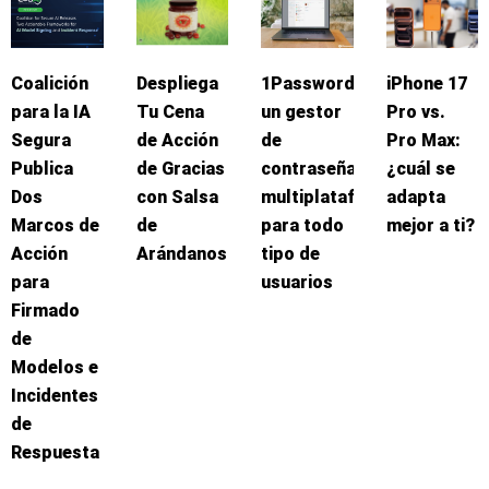
Coalición
Despliega
1Password:
iPhone 17
para la IA
Tu Cena
un gestor
Pro vs.
Segura
de Acción
de
Pro Max:
Publica
de Gracias
contraseñas
¿cuál se
Dos
con Salsa
multiplataforma
adapta
Marcos de
de
para todo
mejor a ti?
Acción
Arándanos
tipo de
para
usuarios
Firmado
de
Modelos e
Incidentes
de
Respuesta