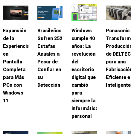
Expansión
Brasileños
Windows
Panasonic
de la
Sufren 252
cumple 40
Transforma
Experiencia
Estafas
años: La
Producción
en
Anuales a
revolución
de DELTEC
Pantalla
Pesar de
del
para una
Completa
Confiar en
escritorio
Fabricación
para Más
su
digital que
Eficiente e
PCs con
Detección
cambió
Inteligente
Windows
para
11
siempre la
informática
personal