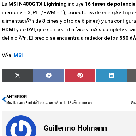
La
MSI N480GTX Lightning
incluye
16 fases de potencia
memoria = 3, PLL/PWM = 1), conectores de energÃ­a triple
alimentaciÃ³n de 8 pines y otro de 6 pines) y una configur
HDMI
y de
DVI
, que son las interfaces mÃ¡s completas par
definiciÃ³n. El precio se encuentra alrededor de los
550 dÃ
VÃ­a:
MSI
Compartir
Compartir
Compartir
Comparti
X
Facebook
Pinterest
LinkedIn
en
en
en
en
(Twitter)
ANTERIOR
Ant
Mozilla paga 3 mil dÃ³lares a un niÃ±o de 12 aÃ±os por encontrar un error en Firefox
Sea
Guillermo Holmann