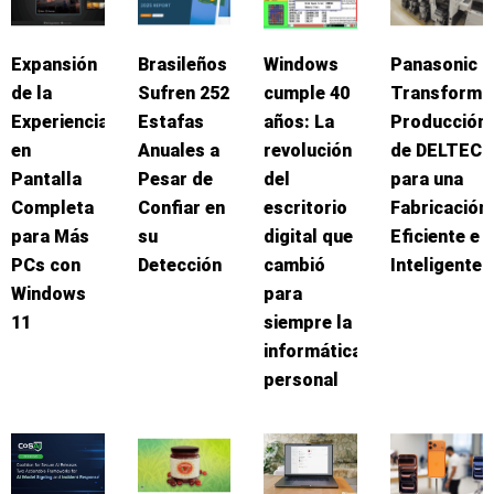
Expansión
Brasileños
Windows
Panasonic
de la
Sufren 252
cumple 40
Transforma
Experiencia
Estafas
años: La
Producción
en
Anuales a
revolución
de DELTEC
Pantalla
Pesar de
del
para una
Completa
Confiar en
escritorio
Fabricación
para Más
su
digital que
Eficiente e
PCs con
Detección
cambió
Inteligente
Windows
para
11
siempre la
informática
personal