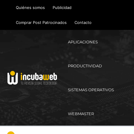
Ir
Quiénes somos
Publicidad
al
contenido
Comprar Post Patrocinados
Contacto
APLICACIONES
PRODUCTIVIDAD
SISTEMAS OPERATIVOS
WEBMASTER
Ma