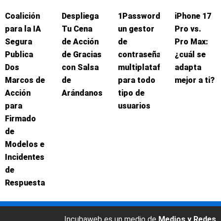
Coalición
Despliega
1Password:
iPhone 17
para la IA
Tu Cena
un gestor
Pro vs.
Segura
de Acción
de
Pro Max:
Publica
de Gracias
contraseñas
¿cuál se
Dos
con Salsa
multiplataforma
adapta
Marcos de
de
para todo
mejor a ti?
Acción
Arándanos
tipo de
para
usuarios
Firmado
de
Modelos e
Incidentes
de
Respuesta
Incubaweb es un medio de
Medios y Redes