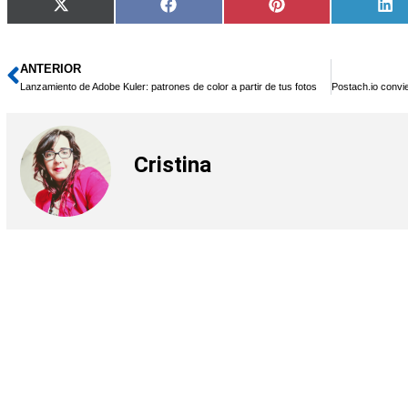
Compartir
Compartir
Compartir
Co
X
Facebook
Pinterest
Li
en
en
en
en
(Twitter)
ANTERIOR
Ant
Lanzamiento de Adobe Kuler: patrones de color a partir de tus fotos
Cristina