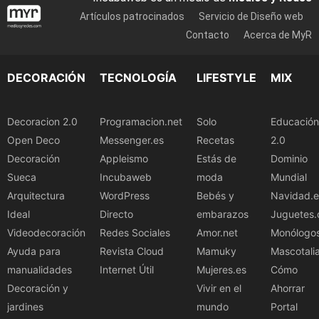
Artículos patrocinados
Servicio de Diseño web
Contacto
Acerca de MyR
DECORACIÓN
TECNOLOGÍA
LIFESTYLE
MIX
Decoracion 2.0
Programacion.net
Solo
Educación
Open Deco
Messenger.es
Recetas
2.0
Decoración
Appleismo
Estás de
Dominio
Sueca
Incubaweb
moda
Mundial
Arquitectura
WordPress
Bebés y
Navidad.e
Ideal
Directo
embarazos
Juguetes.
Videodecoración
Redes Sociales
Amor.net
Monólogo
Ayuda para
Revista Cloud
Mamuky
Mascotali
manualidades
Internet Útil
Mujeres.es
Cómo
Decoración y
Vivir en el
Ahorrar
jardines
mundo
Portal