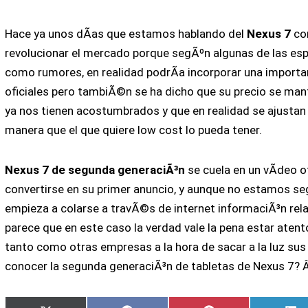
Hace ya unos dÃ­as que estamos hablando del
Nexus 7
com
revolucionar el mercado porque segÃºn algunas de las espe
como rumores, en realidad podrÃ­a incorporar una importa
oficiales pero tambiÃ©n se ha dicho que su precio se man
ya nos tienen acostumbrados y que en realidad se ajustan 
manera que el que quiere low cost lo pueda tener.
Nexus 7 de segunda generaciÃ³n
se cuela en un vÃ­deo o
convertirse en su primer anuncio, y aunque no estamos s
empieza a colarse a travÃ©s de internet informaciÃ³n re
parece que en este caso la verdad vale la pena estar aten
tanto como otras empresas a la hora de sacar a la luz su
conocer la segunda generaciÃ³n de tabletas de Nexus 7?