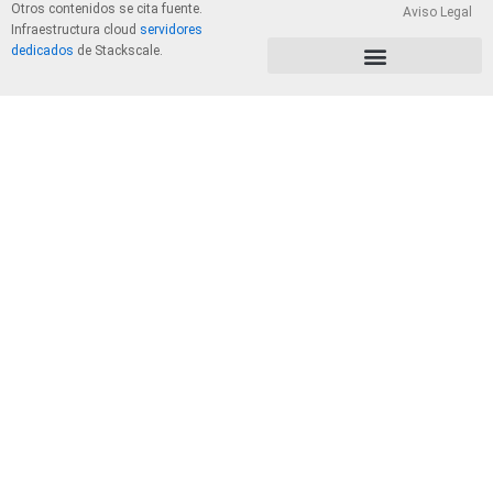
Otros contenidos se cita fuente.
Aviso Legal
Infraestructura cloud
servidores
dedicados
de Stackscale.
PolÃ­tica de Privacidad y Cookies