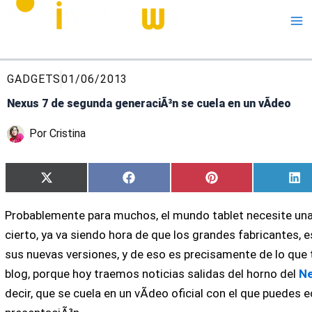
Me
GADGETS
01/06/2013
Nexus 7 de segunda generaciÃ³n se cuela en un vÃ­deo
Por
Cristina
Compartir
Compartir
Compartir
Co
X
Facebook
Pinterest
Li
en
en
en
en
(Twitter)
Probablemente para muchos, el mundo tablet necesite una
cierto, ya va siendo hora de que los grandes fabricantes, 
sus nuevas versiones, y de eso es precisamente de lo que 
blog, porque hoy traemos noticias salidas del horno del
N
decir, que se cuela en un vÃ­deo oficial con el que puedes 