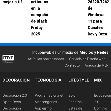
mejor a ti?
artículos
26220.7262
en la
de
campaña
Windows
de Black
11 para
Friday
Canales
2025
Dev y Beta
Incubaweb es un medio de
Medios y Redes
Artículos patrocinados
Servicio de Diseño web
Contacto
Acerca de MyR
DECORACIÓN
TECNOLOGÍA
LIFESTYLE
MIX
Decoracion 2.0
Programacion.net
Solo
Educación
Open Deco
Messenger.es
Recetas
2.0
Decoración
Appleismo
Estás de
Dominio