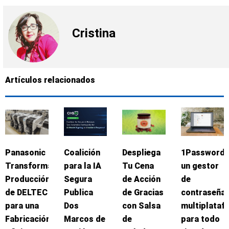
Cristina
Artículos relacionados
Panasonic
Coalición
Despliega
1Password:
Transforma
para la IA
Tu Cena
un gestor
Producción
Segura
de Acción
de
de DELTEC
Publica
de Gracias
contraseña
para una
Dos
con Salsa
multiplataf
Fabricación
Marcos de
de
para todo