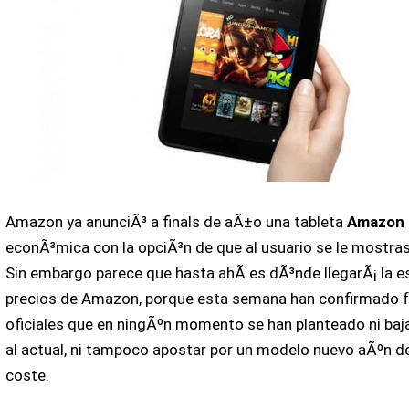
Amazon ya anunciÃ³ a finals de aÃ±o una tableta
Amazon 
econÃ³mica con la opciÃ³n de que al usuario se le mostras
Sin embargo parece que hasta ahÃ­ es dÃ³nde llegarÃ¡ la e
precios de Amazon, porque esta semana han confirmado 
oficiales que en ningÃºn momento se han planteado ni bajar
al actual, ni tampoco apostar por un modelo nuevo aÃºn d
coste.