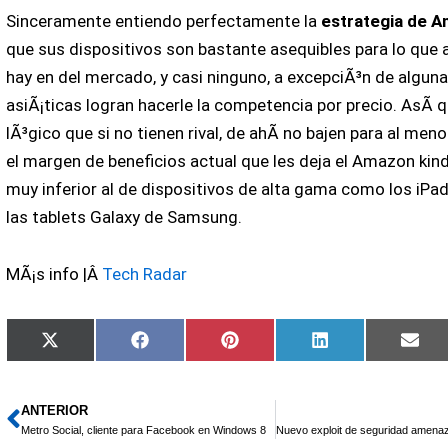
Sinceramente entiendo perfectamente la
estrategia de 
que sus dispositivos son bastante asequibles para lo que
hay en del mercado, y casi ninguno, a excepciÃ³n de algun
asiÃ¡ticas logran hacerle la competencia por precio. AsÃ­ 
lÃ³gico que si no tienen rival, de ahÃ­ no bajen para al men
el margen de beneficios actual que les deja el Amazon kind
muy inferior al de dispositivos de alta gama como los iPad
las tablets Galaxy de Samsung.
MÃ¡s info |Â
Tech Radar
Compartir
Compartir
Compartir
Compartir
Com
X
Facebook
Pinterest
LinkedIn
Ema
en
en
en
en
en
(Twitter)
ANTERIOR
Ant
Metro Social, cliente para Facebook en Windows 8