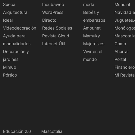
Sueca
Incubaweb
moda
Mundial
Arquitectura
WordPress
Bebés y
Navidad.e
Ideal
Directo
embarazos
Juguetes.
Videodecoración
Redes Sociales
Amor.net
Monólogo
Ayuda para
Revista Cloud
Mamuky
Mascotali
manualidades
Internet Útil
Mujeres.es
Cómo
Decoración y
Vivir en el
Ahorrar
jardines
mundo
Portal
Mimub
Financiero
Pórtico
Mi Revista
Educación 2.0
Mascotalia