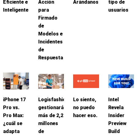
Eficiente e
Acción
Arándanos
tipo de
Inteligente
para
usuarios
Firmado
de
Modelos e
Incidentes
de
Respuesta
iPhone 17
Logisfashion
Lo siento,
Intel
Pro vs.
gestionará
no puedo
Revela
Pro Max:
más de 2,2
hacer eso.
Insider
¿cuál se
millones
Preview
adapta
de
Build