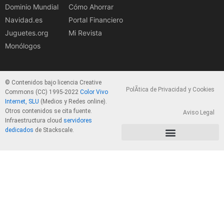
Dominio Mundial
Cómo Ahorrar
Navidad.es
Portal Financiero
Juguetes.org
Mi Revista
Monólogos
© Contenidos bajo licencia Creative
PolÃ­tica de Privacidad y Cookies
Commons (CC) 1995-2022
Color Vivo
Internet, SLU
(Medios y Redes online).
Otros contenidos se cita fuente.
Aviso Legal
Infraestructura cloud
servidores
dedicados
de Stackscale.
PolÃ­tica de Privacidad y Cookies