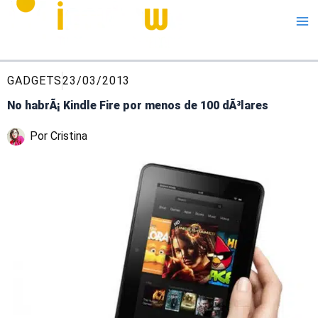
Me
GADGETS
23/03/2013
No habrÃ¡ Kindle Fire por menos de 100 dÃ³lares
Por
Cristina