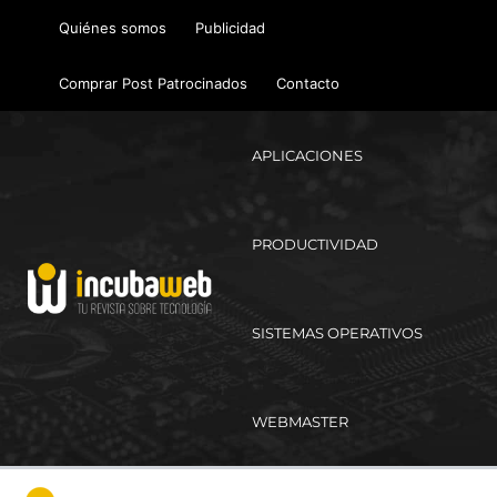
Ir
Quiénes somos
Publicidad
al
contenido
Comprar Post Patrocinados
Contacto
APLICACIONES
PRODUCTIVIDAD
SISTEMAS OPERATIVOS
WEBMASTER
Ma