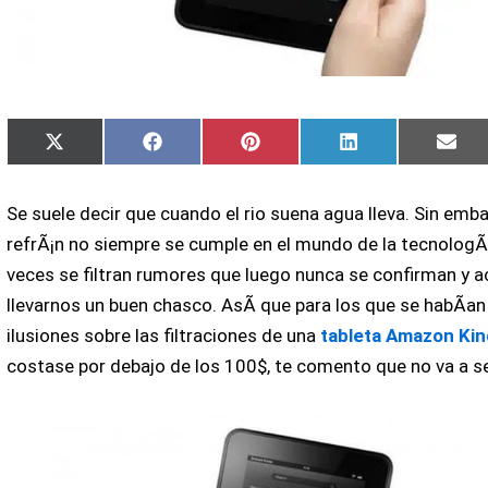
Compartir
Compartir
Compartir
Compartir
Com
X
Facebook
Pinterest
LinkedIn
Ema
en
en
en
en
en
(Twitter)
Se suele decir que cuando el rio suena agua lleva. Sin emb
refrÃ¡n no siempre se cumple en el mundo de la tecnologÃ­
veces se filtran rumores que luego nunca se confirman y 
llevarnos un buen chasco. AsÃ­ que para los que se habÃ­a
ilusiones sobre las filtraciones de una
tableta Amazon Kin
costase por debajo de los 100$, te comento que no va a se