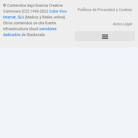
© Contenidos bajo licencia Creative
PolÃ­tica de Privacidad y Cookies
Commons (CC) 1995-2022
Color Vivo
Internet, SLU
(Medios y Redes online).
Otros contenidos se cita fuente.
Aviso Legal
Infraestructura cloud
servidores
dedicados
de Stackscale.
PolÃ­tica de Privacidad y Cookies