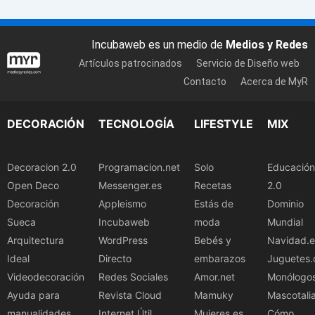
Incubaweb es un medio de
Medios y Redes
Artículos patrocinados
Servicio de Diseño web
Contacto
Acerca de MyR
DECORACIÓN
TECNOLOGÍA
LIFESTYLE
MIX
Decoracion 2.0
Programacion.net
Solo
Educación
Open Deco
Messenger.es
Recetas
2.0
Decoración
Appleismo
Estás de
Dominio
Sueca
Incubaweb
moda
Mundial
Arquitectura
WordPress
Bebés y
Navidad.e
Ideal
Directo
embarazos
Juguetes.
Videodecoración
Redes Sociales
Amor.net
Monólogo
Ayuda para
Revista Cloud
Mamuky
Mascotali
manualidades
Internet Útil
Mujeres.es
Cómo