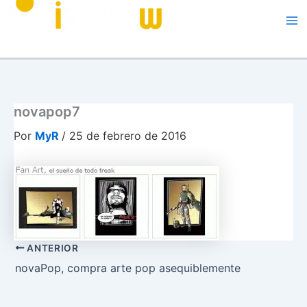
Me
novapop7
Por
MyR
/
25 de febrero de 2016
ANTERIOR
novaPop, compra arte pop asequiblemente