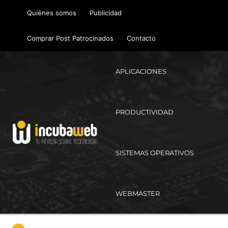
Ir
Quiénes somos
Publicidad
al
contenido
Comprar Post Patrocinados
Contacto
APLICACIONES
PRODUCTIVIDAD
SISTEMAS OPERATIVOS
WEBMASTER
Ma