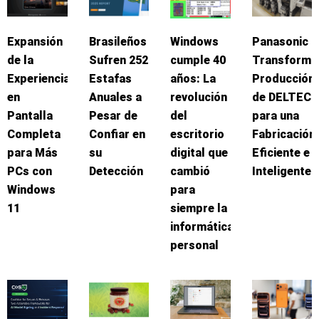
Expansión
Brasileños
Windows
Panasonic
de la
Sufren 252
cumple 40
Transforma
Experiencia
Estafas
años: La
Producción
en
Anuales a
revolución
de DELTEC
Pantalla
Pesar de
del
para una
Completa
Confiar en
escritorio
Fabricación
para Más
su
digital que
Eficiente e
PCs con
Detección
cambió
Inteligente
Windows
para
11
siempre la
informática
personal