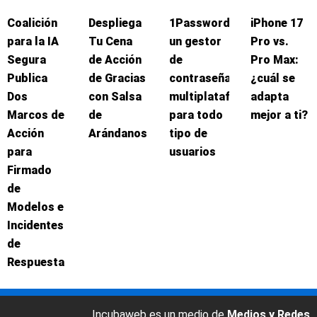
Coalición
Despliega
1Password:
iPhone 17
para la IA
Tu Cena
un gestor
Pro vs.
Segura
de Acción
de
Pro Max:
Publica
de Gracias
contraseñas
¿cuál se
Dos
con Salsa
multiplataforma
adapta
Marcos de
de
para todo
mejor a ti?
Acción
Arándanos
tipo de
para
usuarios
Firmado
de
Modelos e
Incidentes
de
Respuesta
Incubaweb es un medio de
Medios y Redes