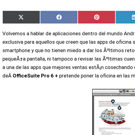
Compartir
Compartir
Compartir
X
Facebook
Pinterest
en
en
en
(Twitter)
Volvemos a hablar de aplicaciones dentro del mundo Andr
exclusiva para aquellos que creen que las apps de oficin
smartphone y que no tienen miedo a dar los Ãºltimos reto
pequeÃ±a pantalla, ni tampoco a revisar las Ãºltimas cuent
a una de las apps que mejores ventas estÃ¡n cosechando e
deÂ
OfficeSuite Pro 6 +
pretende poner la oficina en las 