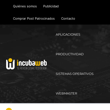
Ir
Quiénes somos
Publicidad
al
contenido
Comprar Post Patrocinados
Contacto
APLICACIONES
PRODUCTIVIDAD
SISTEMAS OPERATIVOS
WEBMASTER
Ma