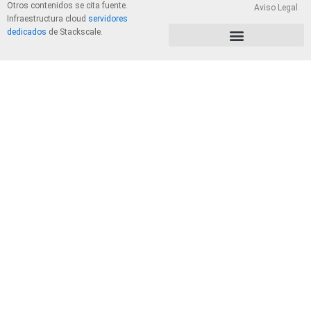
Otros contenidos se cita fuente.
Aviso Legal
Infraestructura cloud
servidores
dedicados
de Stackscale.
PolÃ­tica de Privacidad y Cookies