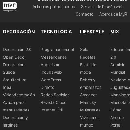
Artículos patrocinados
Servicio de Diseño web
Contacto
Acerca de MyR
DECORACIÓN
TECNOLOGÍA
LIFESTYLE
MIX
Decoracion 2.0
Programacion.net
Solo
Educación
Open Deco
Messenger.es
Recetas
2.0
Decoración
Appleismo
Estás de
Dominio
Sueca
Incubaweb
moda
Mundial
Arquitectura
WordPress
Bebés y
Navidad.e
Ideal
Directo
embarazos
Juguetes.
Videodecoración
Redes Sociales
Amor.net
Monólogo
Ayuda para
Revista Cloud
Mamuky
Mascotali
manualidades
Internet Útil
Mujeres.es
Cómo
Decoración y
Vivir en el
Ahorrar
jardines
mundo
Portal