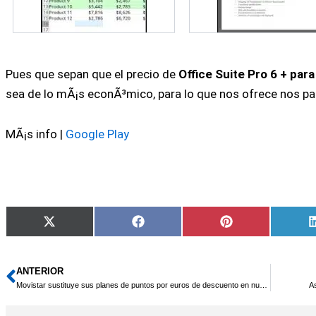
Pues que sepan que el precio de
Office Suite Pro 6 + par
sea de lo mÃ¡s econÃ³mico, para lo que nos ofrece nos p
MÃ¡s info |
Google Play
Compartir
Compartir
Compartir
X
Facebook
Pinterest
en
en
en
(Twitter)
ANTERIOR
Ant
Movistar sustituye sus planes de puntos por euros de descuento en nuevos mÃ³viles
As