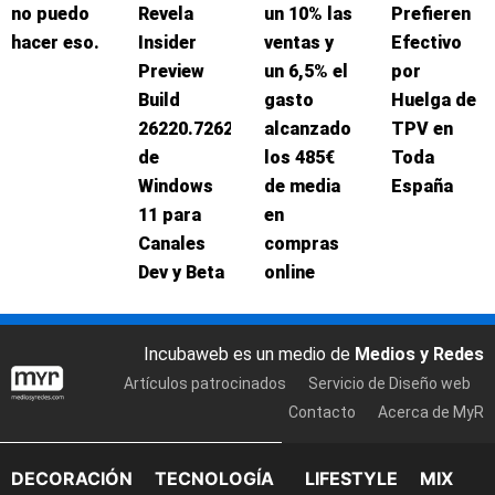
no puedo
Revela
un 10% las
Prefieren
hacer eso.
Insider
ventas y
Efectivo
Preview
un 6,5% el
por
Build
gasto
Huelga de
26220.7262
alcanzado
TPV en
de
los 485€
Toda
Windows
de media
España
11 para
en
Canales
compras
Dev y Beta
online
Incubaweb es un medio de
Medios y Redes
Artículos patrocinados
Servicio de Diseño web
Contacto
Acerca de MyR
DECORACIÓN
TECNOLOGÍA
LIFESTYLE
MIX