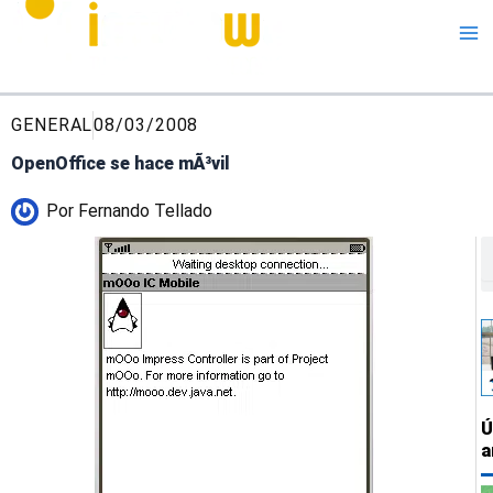
Me
GENERAL
08/03/2008
OpenOffice se hace mÃ³vil
Por
Fernando Tellado
B
Ú
a