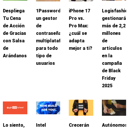
Despliega
1Password:
iPhone 17
Logisfashio
Tu Cena
un gestor
Pro vs.
gestionará
de Acción
de
Pro Max:
más de 2,2
de Gracias
contraseñas
¿cuál se
millones
con Salsa
multiplataforma
adapta
de
de
para todo
mejor a ti?
artículos
Arándanos
tipo de
en la
usuarios
campaña
de Black
Friday
2025
Lo siento,
Intel
Crecerán
Autónomos