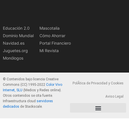
Educación 2.0
Mascotalia
Dominio Mundial
Cómo Ahorrar
Navidad.es
Portal Financiero
Juguetes.org
Mi Revista
Monólogos
© Contenidos bajo licencia Creative
PolÃ­tica de Privacidad y Cookies
Commons (CC) 1995-2022
Color Vivo
Internet, SLU
(Medios y Redes online).
Otros contenidos se cita fuente.
Aviso Legal
Infraestructura cloud
servidores
dedicados
de Stackscale.
PolÃ­tica de Privacidad y Cookies