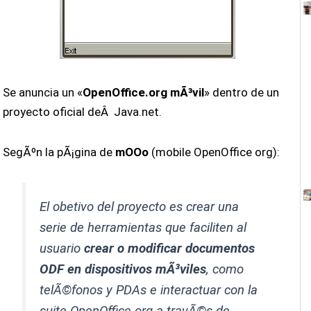
Se anuncia un «
OpenOffice.org mÃ³vil
» dentro de un
proyecto oficial deÂ Java.net.
SegÃºn la pÃ¡gina de
mOOo
(mobile OpenOffice org):
El obetivo del proyecto es crear una
serie de herramientas que faciliten al
usuario
crear o modificar documentos
ODF en dispositivos mÃ³viles
, como
telÃ©fonos y PDAs e interactuar con la
suite OpenOffice.org a travÃ©s de