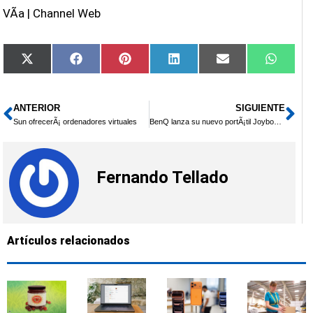
VÃ­a | Channel Web
Compartir
Compartir
Compartir
Compartir
Compartir
Compar
X
Facebook
Pinterest
LinkedIn
Email
Whats
en
en
en
en
en
en
(Twitter)
ANTERIOR
SIGUIENTE
Ant
Si
Sun ofrecerÃ¡ ordenadores virtuales
BenQ lanza su nuevo portÃ¡til Joybook A53
Fernando Tellado
Artículos relacionados