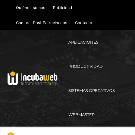
Ir
Quiénes somos
Publicidad
al
contenido
Comprar Post Patrocinados
Contacto
APLICACIONES
PRODUCTIVIDAD
SISTEMAS OPERATIVOS
WEBMASTER
Ma