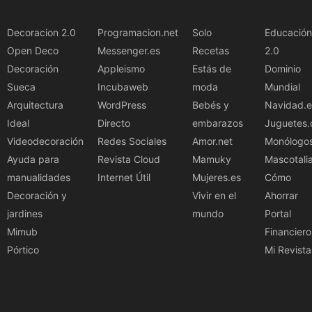
Decoracion 2.0
Programacion.net
Solo
Educación
Open Deco
Messenger.es
Recetas
2.0
Decoración
Appleismo
Estás de
Dominio
Sueca
Incubaweb
moda
Mundial
Arquitectura
WordPress
Bebés y
Navidad.e
Ideal
Directo
embarazos
Juguetes.
Videodecoración
Redes Sociales
Amor.net
Monólogo
Ayuda para
Revista Cloud
Mamuky
Mascotali
manualidades
Internet Útil
Mujeres.es
Cómo
Decoración y
Vivir en el
Ahorrar
jardines
mundo
Portal
Mimub
Financiero
Pórtico
Mi Revista