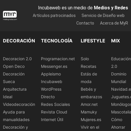
Incubaweb es un medio de
Medios y Redes
Artículos patrocinados
Servicio de Diseño web
Contacto
Acerca de MyR
DECORACIÓN
TECNOLOGÍA
LIFESTYLE
MIX
Decoracion 2.0
Programacion.net
Solo
Educación
Open Deco
Messenger.es
Recetas
2.0
Decoración
Appleismo
Estás de
Dominio
Sueca
Incubaweb
moda
Mundial
Arquitectura
WordPress
Bebés y
Navidad.e
Ideal
Directo
embarazos
Juguetes.
Videodecoración
Redes Sociales
Amor.net
Monólogo
Ayuda para
Revista Cloud
Mamuky
Mascotali
manualidades
Internet Útil
Mujeres.es
Cómo
Decoración y
Vivir en el
Ahorrar