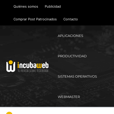
Ir
Quiénes somos
Publicidad
al
contenido
Comprar Post Patrocinados
Contacto
APLICACIONES
PRODUCTIVIDAD
SISTEMAS OPERATIVOS
WEBMASTER
Ma