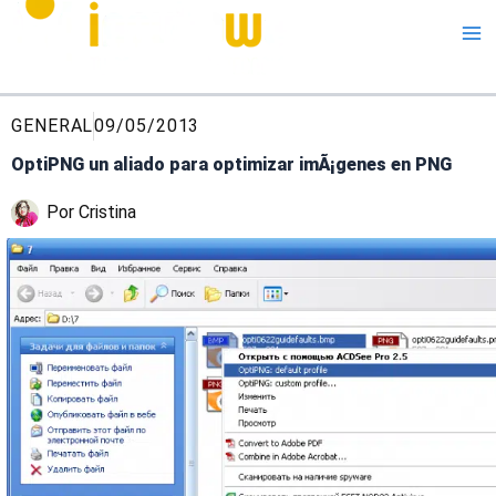
Me
GENERAL
09/05/2013
OptiPNG un aliado para optimizar imÃ¡genes en PNG
Por
Cristina