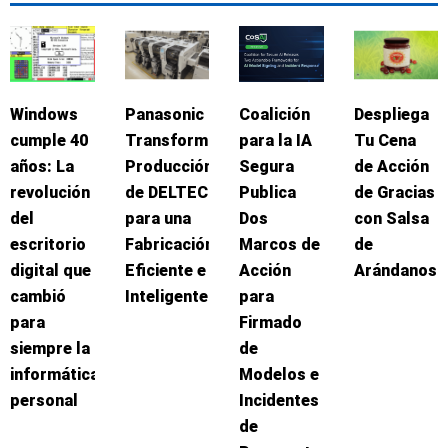
Windows
Panasonic
Coalición
Despliega
cumple 40
Transforma
para la IA
Tu Cena
años: La
Producción
Segura
de Acción
revolución
de DELTEC
Publica
de Gracias
del
para una
Dos
con Salsa
escritorio
Fabricación
Marcos de
de
digital que
Eficiente e
Acción
Arándanos
cambió
Inteligente
para
para
Firmado
siempre la
de
informática
Modelos e
personal
Incidentes
de