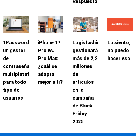
Respuesta
1Password:
iPhone 17
Logisfashion
Lo siento,
un gestor
Pro vs.
gestionará
no puedo
de
Pro Max:
más de 2,2
hacer eso.
contraseñas
¿cuál se
millones
multiplataforma
adapta
de
para todo
mejor a ti?
artículos
tipo de
en la
usuarios
campaña
de Black
Friday
2025