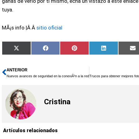
ganas de verlo por ti mismo, echa un vistazo a este enlac
tuya.
MÃ¡s info |Â Â
sitio oficial
Compartir
Compartir
Compartir
Compartir
C
X
Facebook
Pinterest
LinkedIn
E
en
en
en
en
e
(Twitter)
ANTERIOR
Ant
Nuevos avances de seguridad en la conexiÃ³n a la red
Trucos para obtener mejores foto
Cristina
Artículos relacionados