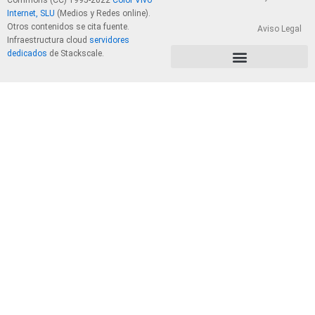
Commons (CC) 1995-2022
Color Vivo
Internet, SLU
(Medios y Redes online).
Otros contenidos se cita fuente.
Aviso Legal
Infraestructura cloud
servidores
dedicados
de Stackscale.
PolÃ­tica de Privacidad y Cookies