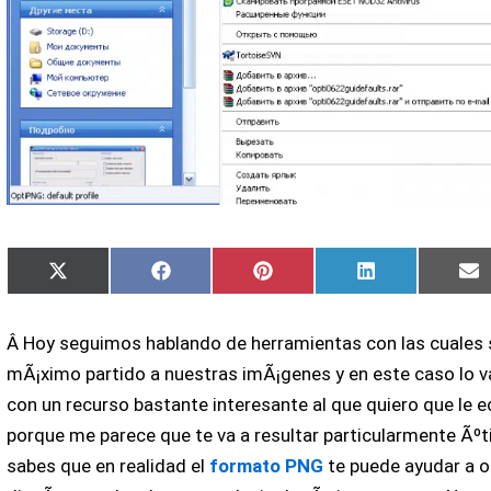
Compartir
Compartir
Compartir
Compartir
C
X
Facebook
Pinterest
LinkedIn
E
en
en
en
en
e
(Twitter)
Â Hoy seguimos hablando de herramientas con las cuales 
mÃ¡ximo partido a nuestras imÃ¡genes y en este caso lo 
con un recurso bastante interesante al que quiero que le e
porque me parece que te va a resultar particularmente Ãºti
sabes que en realidad el
formato PNG
te puede ayudar a o