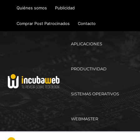
Ir
Quiénes somos
Publicidad
al
contenido
Comprar Post Patrocinados
Contacto
APLICACIONES
PRODUCTIVIDAD
SISTEMAS OPERATIVOS
WEBMASTER
Ma