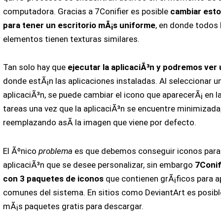
computadora. Gracias a 7Conifier es posible
cambiar esto
para tener un escritorio mÃ¡s uniforme
, en donde todos 
elementos tienen texturas similares.
Tan solo hay que
ejecutar la aplicaciÃ³n y podremos ver 
donde estÃ¡n las aplicaciones instaladas. Al seleccionar u
aplicaciÃ³n, se puede cambiar el icono que aparecerÃ¡ en l
tareas una vez que la aplicaciÃ³n se encuentre minimizada
reemplazando asÃ­ la imagen que viene por defecto.
El Ãºnico
problema
es que debemos conseguir iconos para
aplicaciÃ³n que se desee personalizar, sin embargo
7Conif
con 3 paquetes de iconos
que contienen grÃ¡ficos para a
comunes del sistema. En sitios como DeviantArt es posibl
mÃ¡s paquetes gratis para descargar.