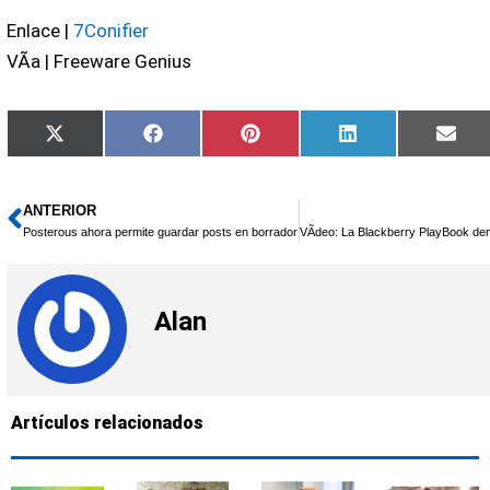
Enlace |
7Conifier
VÃ­a | Freeware Genius
Compartir
Compartir
Compartir
Compartir
Comp
X
Facebook
Pinterest
LinkedIn
Emai
en
en
en
en
en
(Twitter)
ANTERIOR
Ant
Posterous ahora permite guardar posts en borrador
Alan
Artículos relacionados