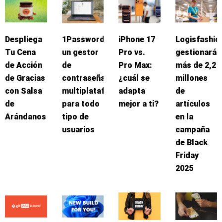
Despliega
1Password:
iPhone 17
Logisfashio
Tu Cena
un gestor
Pro vs.
gestionará
de Acción
de
Pro Max:
más de 2,2
de Gracias
contraseñas
¿cuál se
millones
con Salsa
multiplataforma
adapta
de
de
para todo
mejor a ti?
artículos
Arándanos
tipo de
en la
usuarios
campaña
de Black
Friday
2025