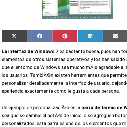
Compartir
Compartir
Compartir
Compartir
Comp
X
Facebook
Pinterest
LinkedIn
Emai
en
en
en
en
en
(Twitter)
La interfaz de Windows 7
es bastante buena, pues han t
elementos de otros sistemas operativos y los han sabido 
que el entorno de Windows sea mucho mÃ¡s agradable a la
los usuarios. TambiÃ©n existen herramientas que permite
personalizar detalladamente la interfaz de usuario, dejand
apariencia exactamente como le gusta a cada persona.
Un ejemplo de personalizaciÃ³n es la
barra de tareas de 
sea que se cambie el botÃ³n de Inicio, o se agreguen boto
personalizados, esta barra es uno de los elementos que m