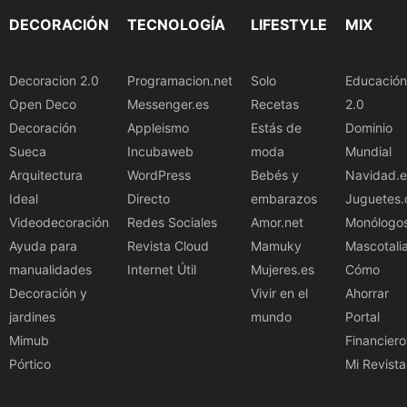
DECORACIÓN
TECNOLOGÍA
LIFESTYLE
MIX
Decoracion 2.0
Programacion.net
Solo
Educación
Open Deco
Messenger.es
Recetas
2.0
Decoración
Appleismo
Estás de
Dominio
Sueca
Incubaweb
moda
Mundial
Arquitectura
WordPress
Bebés y
Navidad.e
Ideal
Directo
embarazos
Juguetes.
Videodecoración
Redes Sociales
Amor.net
Monólogo
Ayuda para
Revista Cloud
Mamuky
Mascotali
manualidades
Internet Útil
Mujeres.es
Cómo
Decoración y
Vivir en el
Ahorrar
jardines
mundo
Portal
Mimub
Financiero
Pórtico
Mi Revista