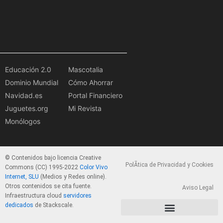
Educación 2.0
Mascotalia
Dominio Mundial
Cómo Ahorrar
Navidad.es
Portal Financiero
Juguetes.org
Mi Revista
Monólogos
© Contenidos bajo licencia Creative
PolÃ­tica de Privacidad y Cookies
Commons (CC) 1995-2022
Color Vivo
Internet, SLU
(Medios y Redes online).
Otros contenidos se cita fuente.
Aviso Legal
Infraestructura cloud
servidores
dedicados
de Stackscale.
PolÃ­tica de Privacidad y Cookies