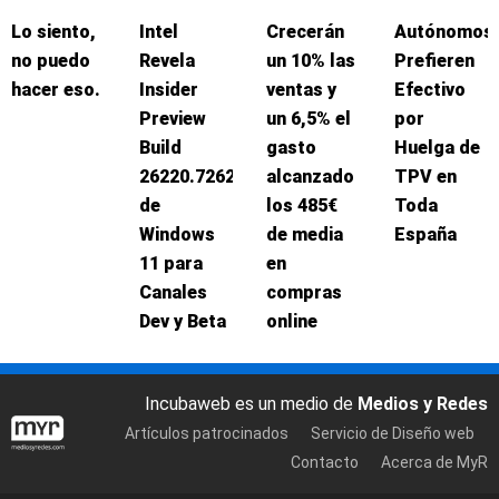
Lo siento,
Intel
Crecerán
Autónomos
no puedo
Revela
un 10% las
Prefieren
hacer eso.
Insider
ventas y
Efectivo
Preview
un 6,5% el
por
Build
gasto
Huelga de
26220.7262
alcanzado
TPV en
de
los 485€
Toda
Windows
de media
España
11 para
en
Canales
compras
Dev y Beta
online
Incubaweb es un medio de
Medios y Redes
Artículos patrocinados
Servicio de Diseño web
Contacto
Acerca de MyR