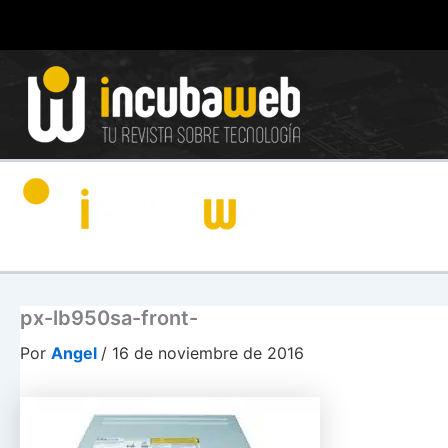
Ir
al
contenido
px-lb950sa-front-
Por
Angel
/
16 de noviembre de 2016