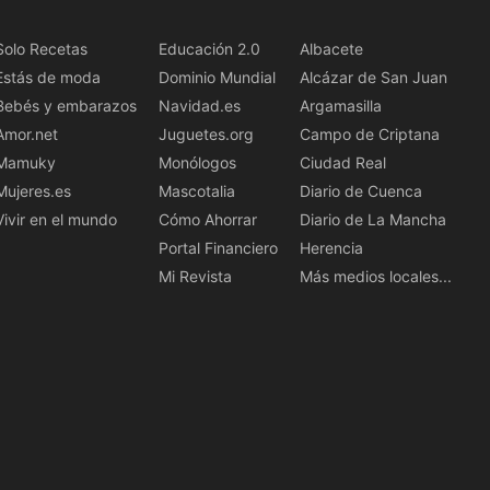
Solo Recetas
Educación 2.0
Albacete
Estás de moda
Dominio Mundial
Alcázar de San Juan
Bebés y embarazos
Navidad.es
Argamasilla
Amor.net
Juguetes.org
Campo de Criptana
Mamuky
Monólogos
Ciudad Real
Mujeres.es
Mascotalia
Diario de Cuenca
Vivir en el mundo
Cómo Ahorrar
Diario de La Mancha
Portal Financiero
Herencia
Mi Revista
Más medios locales...