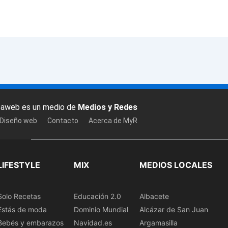
baweb es un medio de
Medios y Redes
 Diseño web
Contacto
Acerca de MyR
LIFESTYLE
MIX
MEDIOS LOCALES
Solo Recetas
Educación 2.0
Albacete
Estás de moda
Dominio Mundial
Alcázar de San Juan
Bebés y embarazos
Navidad.es
Argamasilla