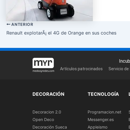
ANTERIOR
Renault explotarÃ¡ el 4G de Orange en sus coches
Incu
Artículos patrocinados
Servicio de
DECORACIÓN
TECNOLOGÍA
Decoracion 2.0
Programacion.net
Open Deco
Messenger.es
Decoración Sueca
Appleismo