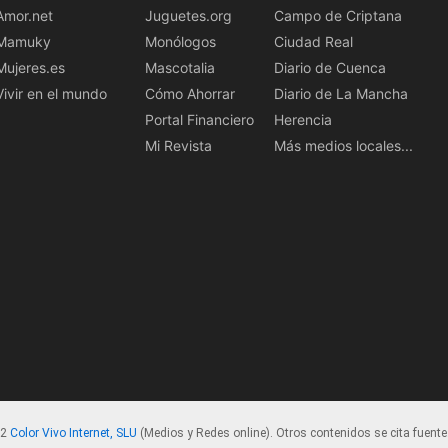
Amor.net
Juguetes.org
Campo de Criptana
Mamuky
Monólogos
Ciudad Real
Mujeres.es
Mascotalia
Diario de Cuenca
Vivir en el mundo
Cómo Ahorrar
Diario de La Mancha
Portal Financiero
Herencia
Mi Revista
Más medios locales...
22
Color Vivo Internet, SLU
(Medios y Redes online). Otros contenidos se cita fuente.