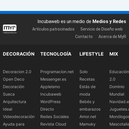
Incubaweb es un medio de
Medios y Redes
Artículos patrocinados
Servicio de Diseño web
Contacto
Acerca de MyR
DECORACIÓN
TECNOLOGÍA
LIFESTYLE
MIX
Decoracion 2.0
Programacion.net
Solo
Educación
Open Deco
Messenger.es
Recetas
2.0
Decoración
Appleismo
Estás de
Dominio
Sueca
Incubaweb
moda
Mundial
Arquitectura
WordPress
Bebés y
Navidad.e
Ideal
Directo
embarazos
Juguetes.
Videodecoración
Redes Sociales
Amor.net
Monólogo
Ayuda para
Revista Cloud
Mamuky
Mascotali