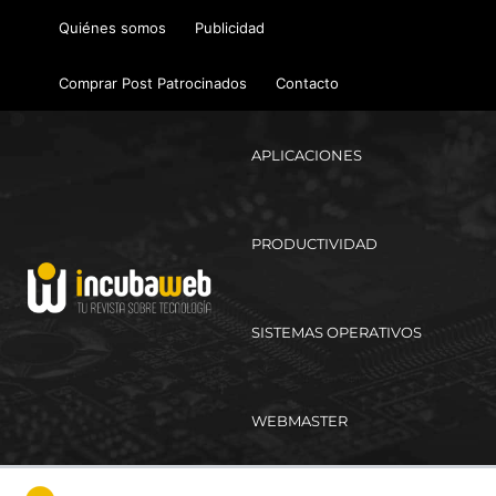
Ir
Quiénes somos
Publicidad
al
contenido
Comprar Post Patrocinados
Contacto
APLICACIONES
PRODUCTIVIDAD
SISTEMAS OPERATIVOS
WEBMASTER
Ma