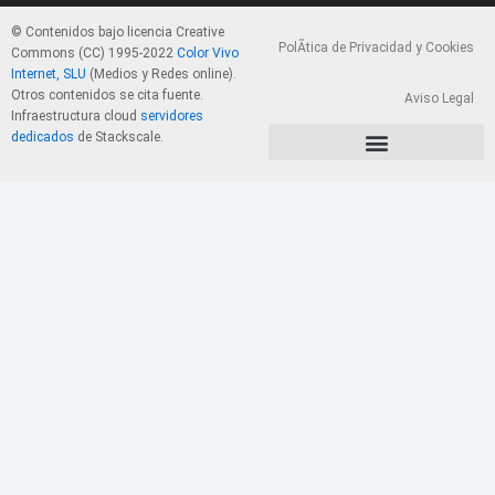
© Contenidos bajo licencia Creative
PolÃ­tica de Privacidad y Cookies
Commons (CC) 1995-2022
Color Vivo
Internet, SLU
(Medios y Redes online).
Otros contenidos se cita fuente.
Aviso Legal
Infraestructura cloud
servidores
dedicados
de Stackscale.
PolÃ­tica de Privacidad y Cookies