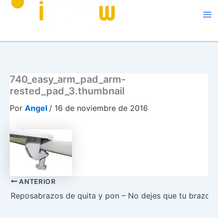
Me
740_easy_arm_pad_arm-
rested_pad_3.thumbnail
Por
Angel
/
16 de noviembre de 2016
ANTERIOR
Reposabrazos de quita y pon – No dejes que tu brazo s