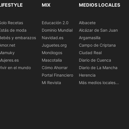
LIFESTYLE
MIX
MEDIOS LOCALES
Solo Recetas
Educación 2.0
Albacete
Estás de moda
Dominio Mundial
Alcázar de San Juan
Bebés y embarazos
Navidad.es
Argamasilla
Amor.net
Juguetes.org
Campo de Criptana
Mamuky
Monólogos
Ciudad Real
Mujeres.es
Mascotalia
Diario de Cuenca
Vivir en el mundo
Cómo Ahorrar
Diario de La Mancha
Portal Financiero
Herencia
Mi Revista
Más medios locales...