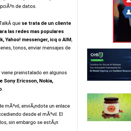
epciÃ³n de datos.
eTalkÂ que
se trata de un cliente
ara las redes mas populares
, Yahoo! messenger, icq o AIM
,
enes, tonos, enviar mensajes de
y viene preinstalado en algunos
e Sony Ericsson, Nokia,
o
.
e mÃ³vil, enviÃ¡ndote un enlace
cediendo desde el mÃ³vil. El
os, sin embargo se estÃ¡n