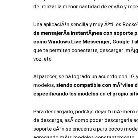
de utilizar la menor cantidad de envÃ­o y rec
Una aplicaciÃ³n sencilla y muy Ãºtil es Rock
de mensajerÃ­a instantÃ¡nea con soporte p
como Windows Live Messenger, Google Talk
que te permiten conectarte, descargar imÃ¡g
voz, etc.
Al parecer, se ha logrado un acuerdo con LG 
modelos,
siendo compatible con mÃ³viles d
especificando los modelos en el propio siti
Para descargarlo, podrÃ¡s dejar tu nÃºmero d
de descarga, asÃ­ como poder descargarla ac
soporte aÃºn se encuentra para pocos model
agregando mÃ¡s modelos constantemente.