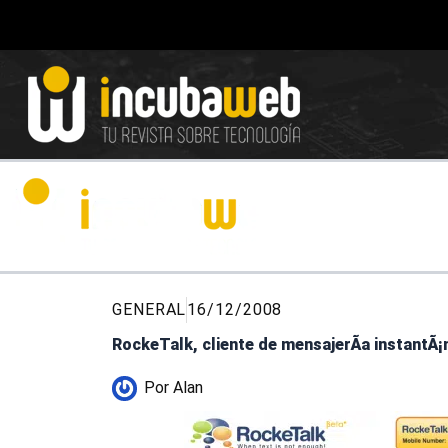
Ir
al
contenido
GENERAL
16/12/2008
RockeTalk, cliente de mensajerÃ­a instantÃ¡
Por
Alan