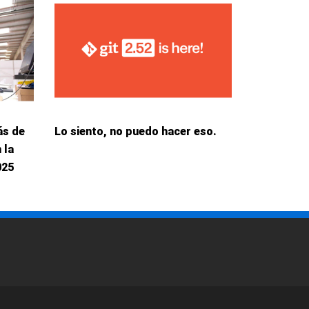
ás de
Lo siento, no puedo hacer eso.
 la
025