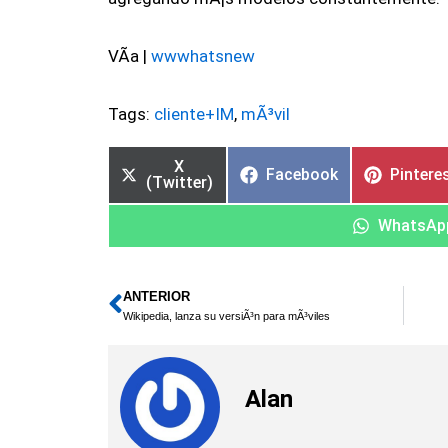
VÃ­a |
wwwhatsnew
Tags:
cliente+IM
,
mÃ³vil
X
Facebook
Pintere
(Twitter)
WhatsAp
ANTERIOR
Ant
Wikipedia, lanza su versiÃ³n para mÃ³viles
Alan