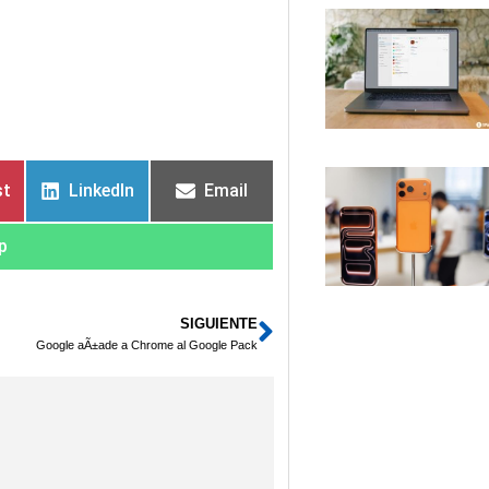
st
LinkedIn
Email
p
SIGUIENTE
Siguiente
Google aÃ±ade a Chrome al Google Pack