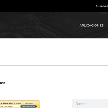
Quiéne
APLICACIONES
nea
Buscar