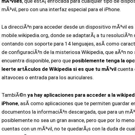
mÃ³viles
, que estÃ¡ enfocada para cualquier tipo de dispos
mÃ³vil, pero con una interfaz especial para el iPhone.
La direcciÃ³n para acceder desde un dispositivo mÃ³vil es
mobile.wikipedia.org, donde se adaptarÃ¡ a tu resoluciÃ³n d
contando con soporte para 14 lenguajes, asÃ­ como caract
de configuraciÃ³n de la misteriosa Wikipedia, que aÃºn no
encuentra disponible, pero que
posiblemente tenga la opc
leerte artÃ­culos de Wikipedia si es que tu mÃ³vil
cuenta
altavoces o entrada para los auriculares.
TambiÃ©n
ya hay aplicaciones para acceder a la wikiped
iPhone
, asÃ­ como aplicaciones que te permiten guardar e
documentos la informaciÃ³n descargada, que para un mÃ³
posiblemente no sea un gran avance, pero que por lo meno
cuentas con un mÃ³vil, no te quedarÃ¡s con la duda de cua