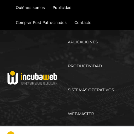
Ir
Quiénes somos
Publicidad
al
contenido
Comprar Post Patrocinados
Contacto
APLICACIONES
PRODUCTIVIDAD
SISTEMAS OPERATIVOS
WEBMASTER
Ma