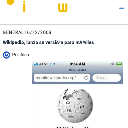
Me
GENERAL
16/12/2008
Wikipedia, lanza su versiÃ³n para mÃ³viles
Por
Alan