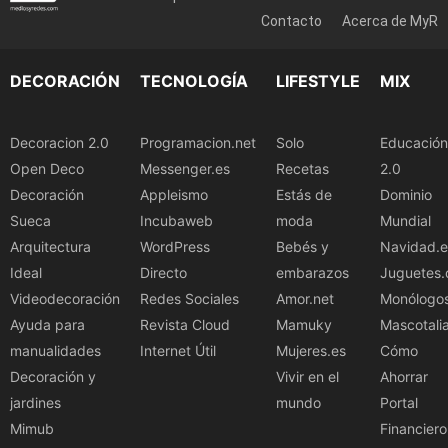
Contacto
Acerca de MyR
DECORACIÓN
TECNOLOGÍA
LIFESTYLE
MIX
Decoracion 2.0
Programacion.net
Solo
Educación
Open Deco
Messenger.es
Recetas
2.0
Decoración
Appleismo
Estás de
Dominio
Sueca
Incubaweb
moda
Mundial
Arquitectura
WordPress
Bebés y
Navidad.e
Ideal
Directo
embarazos
Juguetes.
Videodecoración
Redes Sociales
Amor.net
Monólogo
Ayuda para
Revista Cloud
Mamuky
Mascotali
manualidades
Internet Útil
Mujeres.es
Cómo
Decoración y
Vivir en el
Ahorrar
jardines
mundo
Portal
Mimub
Financiero