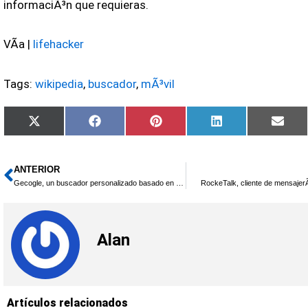
informaciÃ³n que requieras.
VÃ­a |
lifehacker
Tags:
wikipedia
,
buscador
,
mÃ³vil
Compartir
Compartir
Compartir
Compartir
Comp
X
Facebook
Pinterest
LinkedIn
Emai
en
en
en
en
en
(Twitter)
ANTERIOR
Ant
Gecogle, un buscador personalizado basado en Google
RockeTalk, cliente de mensajerÃ
Alan
Artículos relacionados