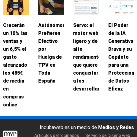
Crecerán
Autónomos
Servo: el
El Poder
un 10% las
Prefieren
motor web
de la IA
ventas y
Efectivo
ligero y de
Generativa:
un 6,5% el
por
alto
Druva y su
gasto
Huelga de
rendimiento
Copiloto
alcanzado
TPV en
que quiere
para una
los 485€
Toda
conquistar
Protección
de media
España
a los
de Datos
en
desarrolladores
Eficaz
compras
online
Incubaweb es un medio de
Medios y Redes
Artículos patrocinados
Servicio de Diseño web