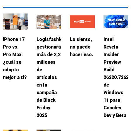
iPhone 17
Logisfashion
Lo siento,
Intel
Pro vs.
gestionará
no puedo
Revela
Pro Max:
más de 2,2
hacer eso.
Insider
¿cuál se
millones
Preview
adapta
de
Build
mejor a ti?
artículos
26220.7262
en la
de
campaña
Windows
de Black
11 para
Friday
Canales
2025
Dev y Beta