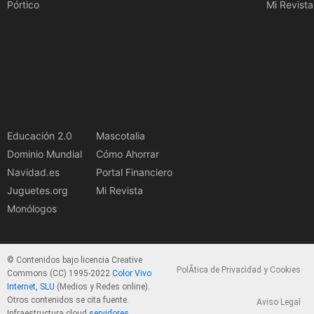
Pórtico
Mi Revista
Educación 2.0
Mascotalia
Dominio Mundial
Cómo Ahorrar
Navidad.es
Portal Financiero
Juguetes.org
Mi Revista
Monólogos
© Contenidos bajo licencia Creative
PolÃ­tica de Privacidad y Cookies
Commons (CC) 1995-2022
Color Vivo
Internet, SLU
(Medios y Redes online).
Otros contenidos se cita fuente.
Aviso Legal
Infraestructura cloud
servidores