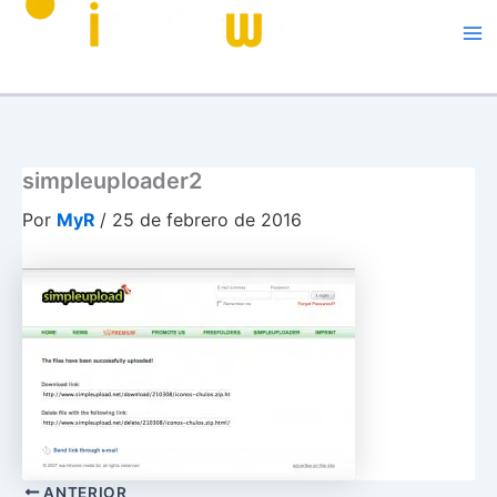
Me
simpleuploader2
Por
MyR
/
25 de febrero de 2016
ANTERIOR