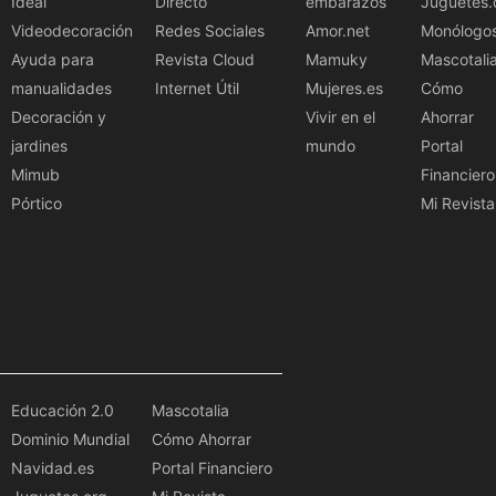
Ideal
Directo
embarazos
Juguetes.
Videodecoración
Redes Sociales
Amor.net
Monólogo
Ayuda para
Revista Cloud
Mamuky
Mascotali
manualidades
Internet Útil
Mujeres.es
Cómo
Decoración y
Vivir en el
Ahorrar
jardines
mundo
Portal
Mimub
Financiero
Pórtico
Mi Revista
Educación 2.0
Mascotalia
Dominio Mundial
Cómo Ahorrar
Navidad.es
Portal Financiero