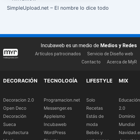
SimpleUpload.net – El nombre lo dice todo
Incubaweb es un medio de
Medios y Redes
Artículos patrocinados
Servicio de Diseño web
Contacto
Acerca de MyR
DECORACIÓN
TECNOLOGÍA
LIFESTYLE
MIX
Decoracion 2.0
Programacion.net
Solo
Educación
Open Deco
Messenger.es
Recetas
2.0
Decoración
Appleismo
Estás de
Dominio
Sueca
Incubaweb
moda
Mundial
Arquitectura
WordPress
Bebés y
Navidad.e