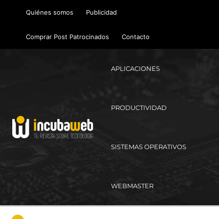
Ir
Quiénes somos
Publicidad
al
contenido
Comprar Post Patrocinados
Contacto
APLICACIONES
PRODUCTIVIDAD
SISTEMAS OPERATIVOS
WEBMASTER
Ma