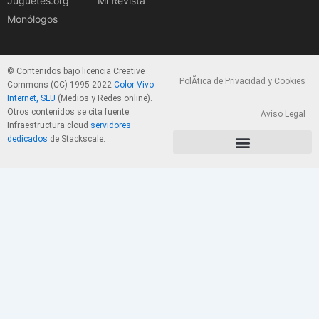
Juguetes.org
Mi Revista
Monólogos
© Contenidos bajo licencia Creative
PolÃ­tica de Privacidad y Cookies
Commons (CC) 1995-2022
Color Vivo
Internet, SLU
(Medios y Redes online).
Otros contenidos se cita fuente.
Aviso Legal
Infraestructura cloud
servidores
dedicados
de Stackscale.
PolÃ­tica de Privacidad y Cookies