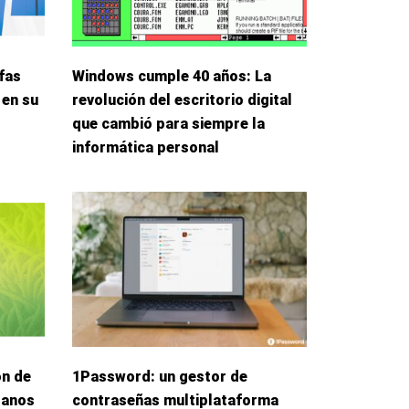
fas
Windows cumple 40 años: La
 en su
revolución del escritorio digital
que cambió para siempre la
informática personal
ón de
1Password: un gestor de
danos
contraseñas multiplataforma