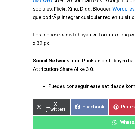
diseÃ±o
creativo comparte este conjunto de 
sociales, Flickr, Xing, Digg, Blogger,
Wordpres
que podrÃ¡s integrar cualquier red en tu siti
Los iconos se distribuyen en formato .png en
x 32 px.
Social Network Icon Pack
se distribuyen ba
Attribution-Share Alike 3.0.
Puedes conseguir este set desde ko
X
Facebook
Pinter
(Twitter)
Whats