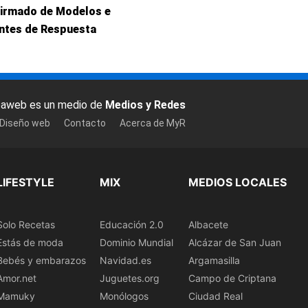
Firmado de Modelos e
entes de Respuesta
baweb es un medio de
Medios y Redes
 Diseño web
Contacto
Acerca de MyR
LIFESTYLE
MIX
MEDIOS LOCALES
Solo Recetas
Educación 2.0
Albacete
Estás de moda
Dominio Mundial
Alcázar de San Juan
Bebés y embarazos
Navidad.es
Argamasilla
Amor.net
Juguetes.org
Campo de Criptana
Mamuky
Monólogos
Ciudad Real