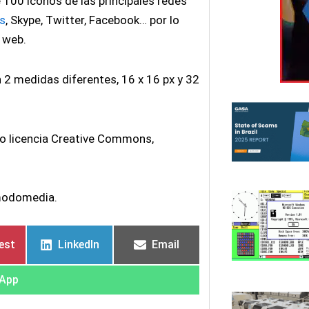
100 iconos de las principales redes
s
, Skype, Twitter, Facebook… por lo
o web.
 2 medidas diferentes, 16 x 16 px y 32
jo licencia Creative Commons,
modomedia.
est
LinkedIn
Email
App