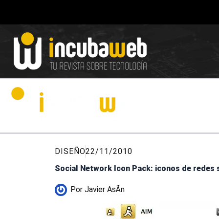
Ir
al
contenido
DISEÑO
22/11/2010
Social Network Icon Pack: iconos de redes 
Por
Javier AsÃ­n