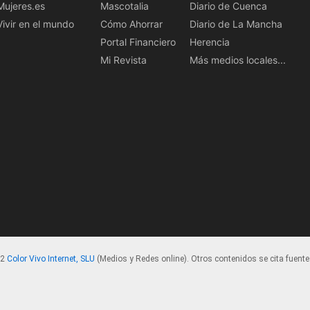
Mujeres.es
Mascotalia
Diario de Cuenca
Vivir en el mundo
Cómo Ahorrar
Diario de La Mancha
Portal Financiero
Herencia
Mi Revista
Más medios locales...
22
Color Vivo Internet, SLU
(Medios y Redes online). Otros contenidos se cita fuente.