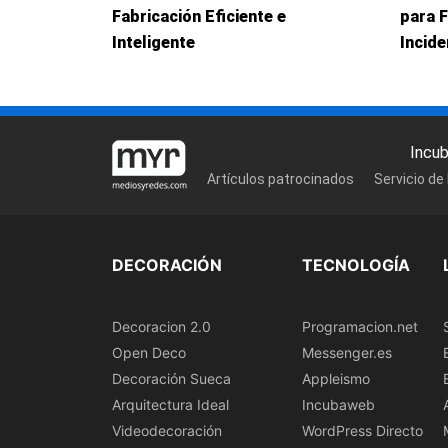
Fabricación Eficiente e
para 
Inteligente
Incid
Incu
Artículos patrocinados
Servicio de
DECORACIÓN
TECNOLOGÍA
Decoracion 2.0
Programacion.net
Open Deco
Messenger.es
Decoración Sueca
Appleismo
Arquitectura Ideal
Incubaweb
Videodecoración
WordPress Directo