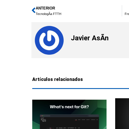
ANTERIOR
Ant
TecnologÃ­a FTTH
Fre
Javier AsÃ­n
Artículos relacionados