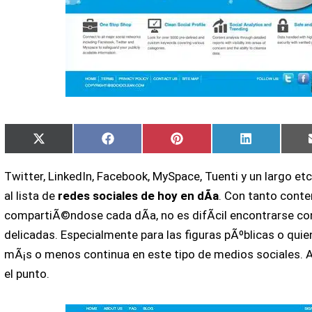
Compartir
Compartir
Compartir
Compartir
X
Facebook
Pinterest
LinkedIn
en
en
en
en
(Twitter)
Twitter, LinkedIn, Facebook, MySpace, Tuenti y un largo 
al lista de
redes sociales de hoy en dÃ­a
. Con tanto conte
compartiÃ©ndose cada dÃ­a, no es difÃ­cil encontrarse co
delicadas. Especialmente para las figuras pÃºblicas o quie
mÃ¡s o menos continua en este tipo de medios sociales. A
el punto.