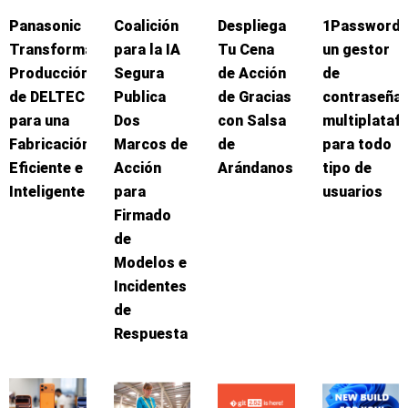
Panasonic
Coalición
Despliega
1Password:
Transforma
para la IA
Tu Cena
un gestor
Producción
Segura
de Acción
de
de DELTEC
Publica
de Gracias
contraseña
para una
Dos
con Salsa
multiplataf
Fabricación
Marcos de
de
para todo
Eficiente e
Acción
Arándanos
tipo de
Inteligente
para
usuarios
Firmado
de
Modelos e
Incidentes
de
Respuesta