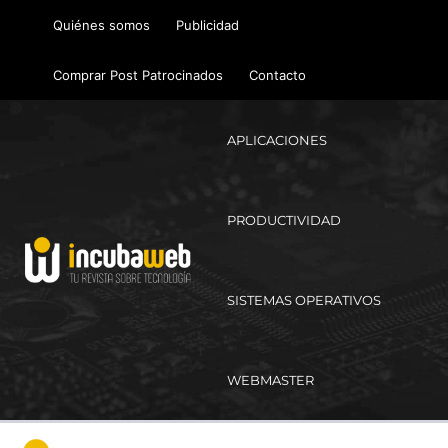
Ir
Quiénes somos
Publicidad
al
contenido
Comprar Post Patrocinados
Contacto
APLICACIONES
PRODUCTIVIDAD
SISTEMAS OPERATIVOS
WEBMASTER
Ma