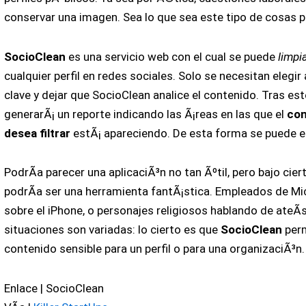
conservar una imagen. Sea lo que sea este tipo de cosas 
SocioClean
es una servicio web con el cual se puede
limpi
cualquier perfil en redes sociales. Solo se necesitan elegir
clave y dejar que SocioClean analice el contenido. Tras este 
generarÃ¡ un reporte indicando las Ã¡reas en las que el
con
desea filtrar
estÃ¡ apareciendo. De esta forma se puede el
PodrÃ­a parecer una aplicaciÃ³n no tan Ãºtil, pero bajo cier
podrÃ­a ser una herramienta fantÃ¡stica. Empleados de M
sobre el iPhone, o personajes religiosos hablando de ateÃ
situaciones son variadas: lo cierto es que
SocioClean
perm
contenido sensible para un perfil o para una organizaciÃ³n.
Enlace | SocioClean