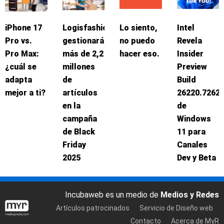
iPhone 17
Logisfashion
Lo siento,
Intel
Pro vs.
gestionará
no puedo
Revela
Pro Max:
más de 2,2
hacer eso.
Insider
¿cuál se
millones
Preview
adapta
de
Build
mejor a ti?
artículos
26220.7262
en la
de
campaña
Windows
de Black
11 para
Friday
Canales
2025
Dev y Beta
Incubaweb es un medio de
Medios y Redes
Artículos patrocinados
Servicio de Diseño web
Contacto
Acerca de MyR