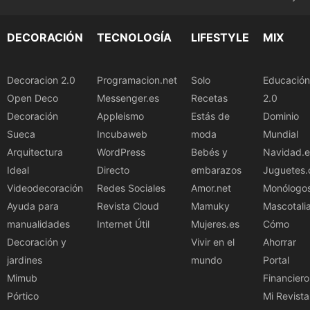
DECORACIÓN
TECNOLOGÍA
LIFESTYLE
MIX
Decoracion 2.0
Programacion.net
Solo
Educación
Open Deco
Messenger.es
Recetas
2.0
Decoración
Appleismo
Estás de
Dominio
Sueca
Incubaweb
moda
Mundial
Arquitectura
WordPress
Bebés y
Navidad.e
Ideal
Directo
embarazos
Juguetes.
Videodecoración
Redes Sociales
Amor.net
Monólogo
Ayuda para
Revista Cloud
Mamuky
Mascotali
manualidades
Internet Útil
Mujeres.es
Cómo
Decoración y
Vivir en el
Ahorrar
jardines
mundo
Portal
Mimub
Financiero
Pórtico
Mi Revista