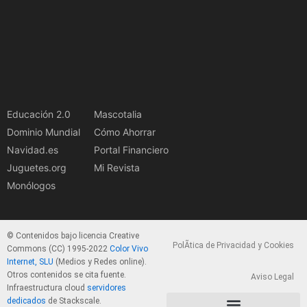
Educación 2.0
Mascotalia
Dominio Mundial
Cómo Ahorrar
Navidad.es
Portal Financiero
Juguetes.org
Mi Revista
Monólogos
© Contenidos bajo licencia Creative
PolÃ­tica de Privacidad y Cookies
Commons (CC) 1995-2022
Color Vivo
Internet, SLU
(Medios y Redes online).
Otros contenidos se cita fuente.
Aviso Legal
Infraestructura cloud
servidores
dedicados
de Stackscale.