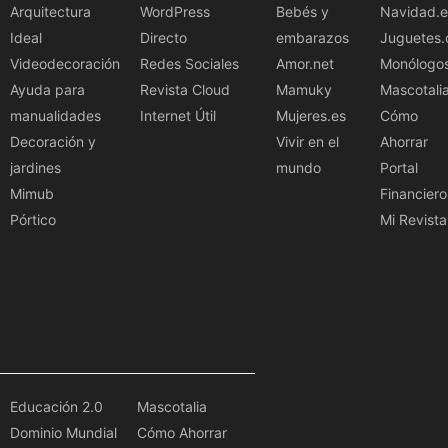
Arquitectura
WordPress
Bebés y
Navidad.e
Ideal
Directo
embarazos
Juguetes.
Videodecoración
Redes Sociales
Amor.net
Monólogo
Ayuda para
Revista Cloud
Mamuky
Mascotali
manualidades
Internet Útil
Mujeres.es
Cómo
Decoración y
Vivir en el
Ahorrar
jardines
mundo
Portal
Mimub
Financiero
Pórtico
Mi Revista
Educación 2.0
Mascotalia
Dominio Mundial
Cómo Ahorrar