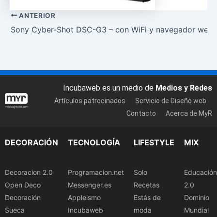
ANTERIOR
Sony Cyber-Shot DSC-G3 – con WiFi y navegador web
Incubaweb es un medio de
Medios y Redes
Artículos patrocinados
Servicio de Diseño web
Contacto
Acerca de MyR
DECORACIÓN
TECNOLOGÍA
LIFESTYLE
MIX
Decoracion 2.0
Programacion.net
Solo
Educación
Open Deco
Messenger.es
Recetas
2.0
Decoración
Appleismo
Estás de
Dominio
Sueca
Incubaweb
moda
Mundial