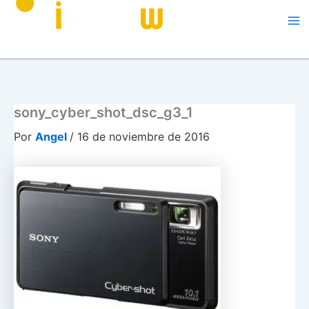
Me
sony_cyber_shot_dsc_g3_1
Por
Angel
/
16 de noviembre de 2016