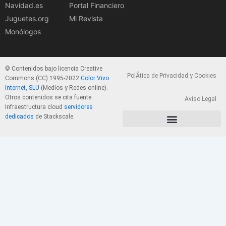
Navidad.es
Portal Financiero
Juguetes.org
Mi Revista
Monólogos
© Contenidos bajo licencia Creative
PolÃ­tica de Privacidad y Cookies
Commons (CC) 1995-2022
Color Vivo
Internet, SLU
(Medios y Redes online).
Otros contenidos se cita fuente.
Aviso Legal
Infraestructura cloud
servidores
dedicados
de Stackscale.
PolÃ­tica de Privacidad y Cookies