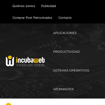
Ir
Quiénes somos
Publicidad
al
contenido
Comprar Post Patrocinados
Contacto
APLICACIONES
PRODUCTIVIDAD
SISTEMAS OPERATIVOS
WEBMASTER
Ma