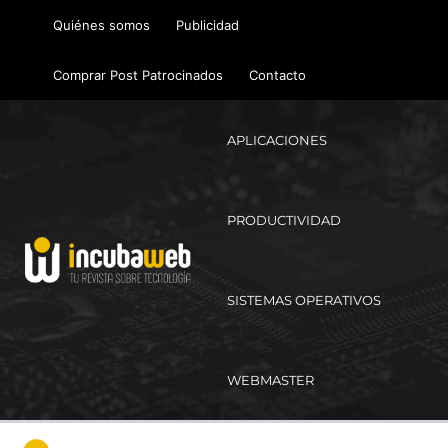
Ir
Quiénes somos
Publicidad
al
contenido
Comprar Post Patrocinados
Contacto
APLICACIONES
PRODUCTIVIDAD
SISTEMAS OPERATIVOS
WEBMASTER
Ma