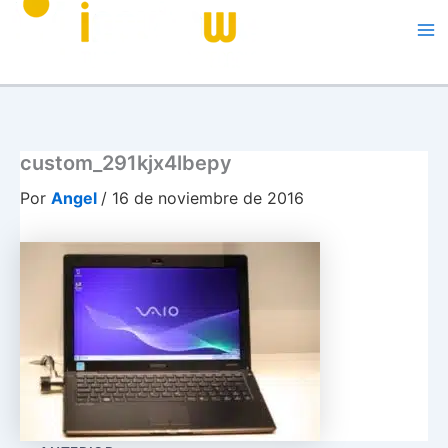
Me
custom_291kjx4lbepy
Por
Angel
/
16 de noviembre de 2016