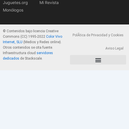
Juguetes.org
Mi Revista
Monólogos
© Contenidos bajo licencia Creative
PolÃ­tica de Privacidad y Cookies
Commons (CC) 1995-2022
Color Vivo
Internet, SLU
(Medios y Redes online).
Otros contenidos se cita fuente.
Aviso Legal
Infraestructura cloud
servidores
dedicados
de Stackscale.
PolÃ­tica de Privacidad y Cookies