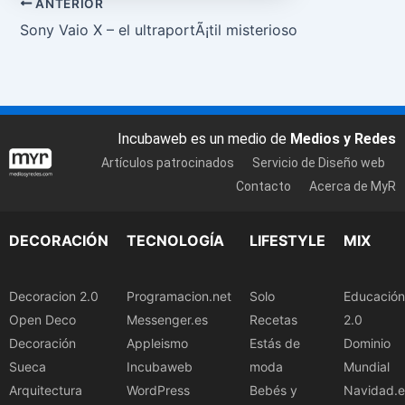
ANTERIOR
Sony Vaio X – el ultraportÃ¡til misterioso
Incubaweb es un medio de
Medios y Redes
Artículos patrocinados
Servicio de Diseño web
Contacto
Acerca de MyR
DECORACIÓN
TECNOLOGÍA
LIFESTYLE
MIX
Decoracion 2.0
Programacion.net
Solo
Educación
Open Deco
Messenger.es
Recetas
2.0
Decoración
Appleismo
Estás de
Dominio
Sueca
Incubaweb
moda
Mundial
Arquitectura
WordPress
Bebés y
Navidad.e