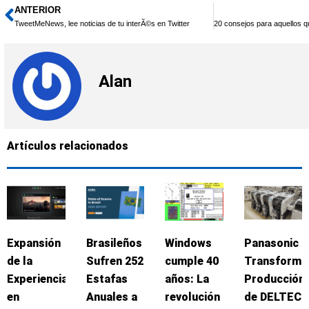
ANTERIOR
Ant
TweetMeNews, lee noticias de tu interÃ©s en Twitter
Alan
Artículos relacionados
Expansión
Brasileños
Windows
Panasonic
de la
Sufren 252
cumple 40
Transforma
Experiencia
Estafas
años: La
Producción
en
Anuales a
revolución
de DELTEC