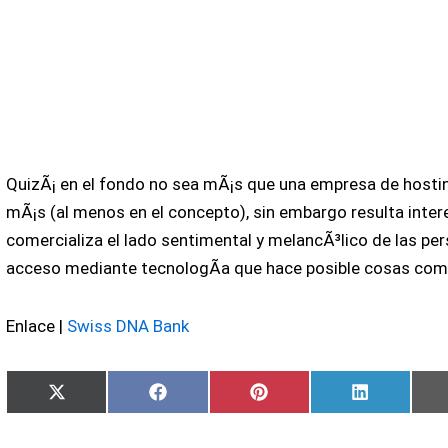
QuizÃ¡ en el fondo no sea mÃ¡s que una empresa de hosti
mÃ¡s (al menos en el concepto), sin embargo resulta inte
comercializa el lado sentimental y melancÃ³lico de las perso
acceso mediante tecnologÃ­a que hace posible cosas como
Enlace |
Swiss DNA Bank
Compartir
Compartir
Compartir
Compartir
X
Facebook
Pinterest
LinkedIn
en
en
en
en
(Twitter)