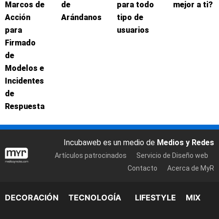
Marcos de
de
para todo
mejor a ti?
Acción
Arándanos
tipo de
para
usuarios
Firmado
de
Modelos e
Incidentes
de
Respuesta
Incubaweb es un medio de
Medios y Redes
Artículos patrocinados
Servicio de Diseño web
Contacto
Acerca de MyR
DECORACIÓN
TECNOLOGÍA
LIFESTYLE
MIX