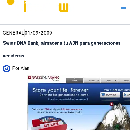
Me
GENERAL
01/09/2009
Swiss DNA Bank, almacena tu ADN para generaciones
venideras
Por
Alan