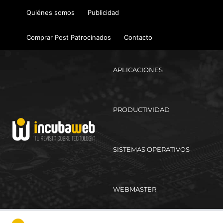
Ir
Quiénes somos
Publicidad
al
contenido
Comprar Post Patrocinados
Contacto
APLICACIONES
PRODUCTIVIDAD
SISTEMAS OPERATIVOS
WEBMASTER
Ma