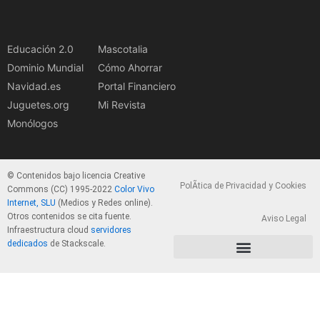
Educación 2.0
Mascotalia
Dominio Mundial
Cómo Ahorrar
Navidad.es
Portal Financiero
Juguetes.org
Mi Revista
Monólogos
© Contenidos bajo licencia Creative
PolÃ­tica de Privacidad y Cookies
Commons (CC) 1995-2022
Color Vivo
Internet, SLU
(Medios y Redes online).
Otros contenidos se cita fuente.
Aviso Legal
Infraestructura cloud
servidores
dedicados
de Stackscale.
PolÃ­tica de Privacidad y Cookies