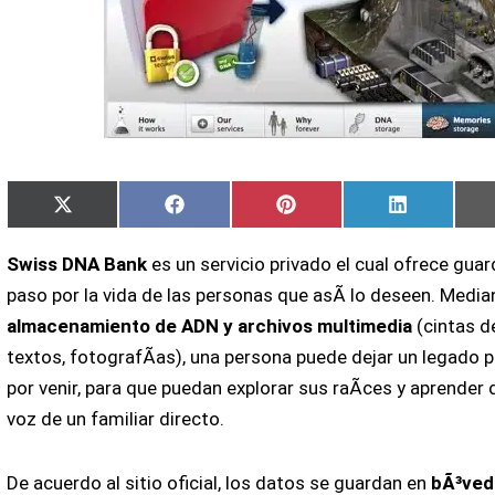
Compartir
Compartir
Compartir
Compartir
X
Facebook
Pinterest
LinkedIn
en
en
en
en
(Twitter)
Swiss DNA Bank
es un servicio privado el cual ofrece guar
paso por la vida de las personas que asÃ­ lo deseen. Media
almacenamiento de ADN y archivos multimedia
(cintas d
textos, fotografÃ­as), una persona puede dejar un legado 
por venir, para que puedan explorar sus raÃ­ces y aprender d
voz de un familiar directo.
De acuerdo al sitio oficial, los datos se guardan en
bÃ³ved