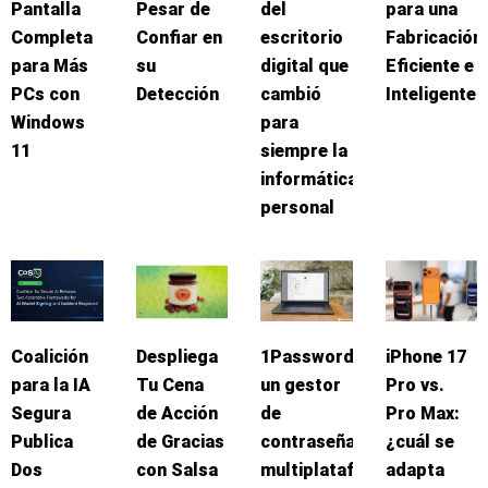
Pantalla
Pesar de
del
para una
Completa
Confiar en
escritorio
Fabricación
para Más
su
digital que
Eficiente e
PCs con
Detección
cambió
Inteligente
Windows
para
11
siempre la
informática
personal
Coalición
Despliega
1Password:
iPhone 17
para la IA
Tu Cena
un gestor
Pro vs.
Segura
de Acción
de
Pro Max:
Publica
de Gracias
contraseñas
¿cuál se
Dos
con Salsa
multiplataforma
adapta