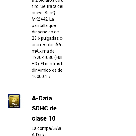
tiro. Se trata del
nuevo BenQ
MK2442. La
pantalla que
dispone es de
23,6 pulgadas con
una resoluciÃ³n
mÃ¡xima de
1920×1080 (Full
HD). El contraste
dinÃ¡mico es de
10000:1 y
A-Data
SDHC de
clase 10
La compaÃ±Ã­a
A-Data