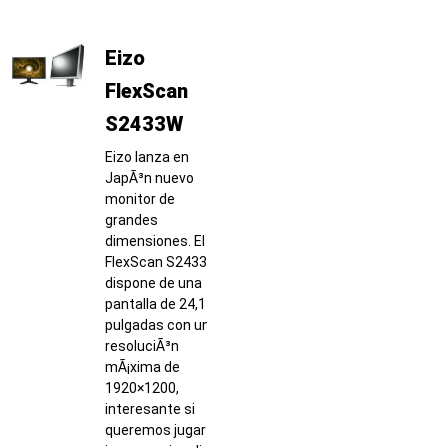
Eizo
FlexScan
S2433W
Eizo lanza en
JapÃ³n nuevo
monitor de
grandes
dimensiones. El
FlexScan S2433W
dispone de una
pantalla de 24,1
pulgadas con una
resoluciÃ³n
mÃ¡xima de
1920×1200,
interesante si
queremos jugar a