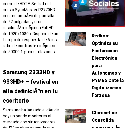
como de HDTV. Se trat del
nuevo SyncMaster P2770HD
con un tamaÃ±o de pantalla
de 27 pulgadas y una
resoluciÃ³n mÃ¡xima Full HD
de 1920x1080p. Dispone de un
Redkom
tiempo de respuesta de 5 ms,
Optimiza su
ratio de contraste dinÃ¡mico
Facturación
de 50000:1 y unos altavoces
Electrónica
para
Samsung 2333HD y
Autónomos y
PYMES ante la
933HD+ – festival en
Digitalización
alta definiciÃ³n en tu
Forzosa
escritorio
Samsung ha lanzado el dÃ­a de
Claranet se
hoy un par de monitores al
Consolida
mercado con sintonizadores
como uno de
de TV en abos casos, lo que