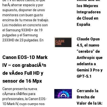
harÃ¡ ahorrar espacio y por
los Mejores
supuesto, disponer de unos
Integradores
monitores con buen gusto
de Cloud en
encima de tu mesa de trabajo.
España
Los modelos en concreto son
el Samsung 933HD+ de 19
pulgadas y el Samsung
Claude Opus
2333HD de 23 pulgadas. En
4.5, el nuevo
“cerebro” de
Canon EOS-1D Mark
Anthropic que
adelanta a
IV – con grabaciÃ³n
Gemini 3 Pro y
de vÃ­deo Full HD y
GPT-5.1
sensor de 16 Mpx
Canon presenta nueva
Cerrando la
cÃ¡mara rÃ©flex para
Brecha de
profesionales, la Canon EOS-
Valor de la IA:
1D Mark IV, cuyo cuerpo nos