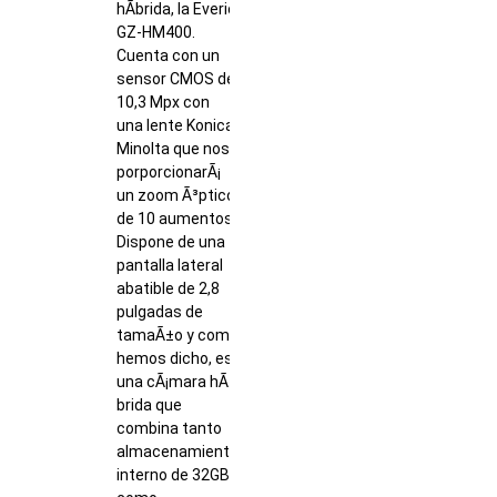
hÃ­brida, la Everio
GZ-HM400.
Cuenta con un
sensor CMOS de
10,3 Mpx con
una lente Konica
Minolta que nos
porporcionarÃ¡
un zoom Ã³ptico
de 10 aumentos.
Dispone de una
pantalla lateral
abatible de 2,8
pulgadas de
tamaÃ±o y como
hemos dicho, es
una cÃ¡mara hÃ­
brida que
combina tanto
almacenamiento
interno de 32GB