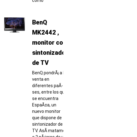
como
BenQ
MK2442 ,
monitor con
sintonizador
de TV
BenQ pondrÃ¡ a la
venta en
diferentes paÃ­
ses, entre los que
se encuentra
EspaÃ±a, un
nuevo monitor
que dispone de
sintonizador de
TV. AsÃ­ matamos
a 2 pÃ¡jaros de un