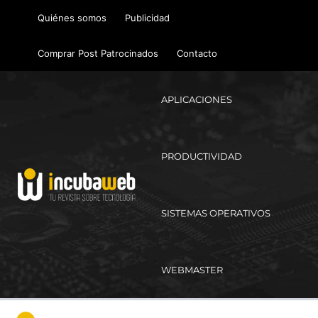
Ir
Quiénes somos
Publicidad
al
contenido
Comprar Post Patrocinados
Contacto
APLICACIONES
PRODUCTIVIDAD
SISTEMAS OPERATIVOS
WEBMASTER
Ma