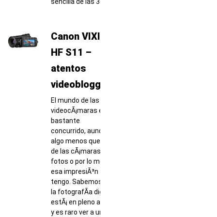
sencilla de las 3
Canon VIXIA
HF S11 –
atentos
videobloggers
El mundo de las
videocÃ¡maras estÃ¡
bastante
concurrido, aunque
algo menos que el
de las cÃ¡maras de
fotos o por lo menos
esa impresiÃ³n
tengo. Sabemos que
la fotografÃ­a digital
estÃ¡ en pleno auge
y es raro ver a un