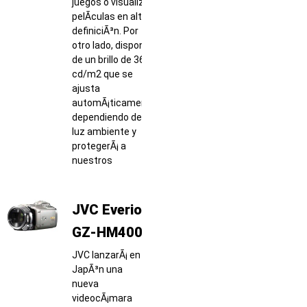
juegos o visualizar
pelÃ­culas en alta
definiciÃ³n. Por
otro lado, dispone
de un brillo de 360
cd/m2 que se
ajusta
automÃ¡ticamente
dependiendo de la
luz ambiente y
protegerÃ¡ a
nuestros
JVC Everio
GZ-HM400
JVC lanzarÃ¡ en
JapÃ³n una
nueva
videocÃ¡mara