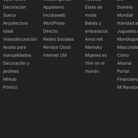
Decoración
Appleismo
Estás de
Dominio
Sueca
Incubaweb
moda
Mundial
Arquitectura
WordPress
Bebés y
Navidad.e
Ideal
Directo
embarazos
Juguetes.
Videodecoración
Redes Sociales
Amor.net
Monólogo
Ayuda para
Revista Cloud
Mamuky
Mascotali
manualidades
Internet Útil
Mujeres.es
Cómo
Decoración y
Vivir en el
Ahorrar
jardines
mundo
Portal
Mimub
Financiero
Pórtico
Mi Revista