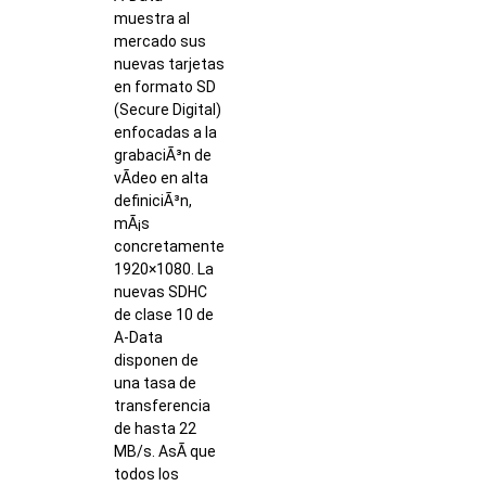
muestra al
mercado sus
nuevas tarjetas
en formato SD
(Secure Digital)
enfocadas a la
grabaciÃ³n de
vÃ­deo en alta
definiciÃ³n,
mÃ¡s
concretamente
1920×1080. La
nuevas SDHC
de clase 10 de
A-Data
disponen de
una tasa de
transferencia
de hasta 22
MB/s. AsÃ­ que
todos los