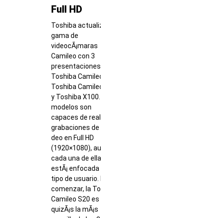
Full HD
Toshiba actualiza su
gama de
videocÃ¡maras
Camileo con 3
presentaciones, la
Toshiba Camileo S20,
Toshiba Camileo H30
y Toshiba X100. Los 3
modelos son
capaces de realizar
grabaciones de vÃ­
deo en Full HD
(1920×1080), aunque
cada una de ellas
estÃ¡ enfocada a un
tipo de usuario. Para
comenzar, la Toshiba
Camileo S20 es
quizÃ¡s la mÃ¡s