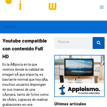
Me
Full HD
Buscar
Página
Página
Página
Página
Youtube compatible
con contenido Full
HD
En la Ã©poca en la que
vivimos donde la calidad de
imagen sÃ­ que importa, es
bastante normal que hoy dÃ­a,
muchos usuarios dispongan
en sus manos de una
cÃ¡mara, tanto de fotos como
de vÃ­deo, capaces de realizar
Últimos artículos
grabaciones en una