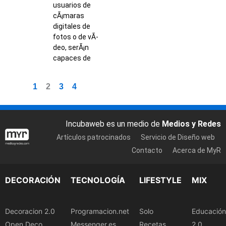
usuarios de
cÃ¡maras
digitales de
fotos o de vÃ­
deo, serÃ¡n
capaces de
1
2
3
4
Incubaweb es un medio de
Medios y Redes
Artículos patrocinados
Servicio de Diseño web
Contacto
Acerca de MyR
DECORACIÓN
TECNOLOGÍA
LIFESTYLE
MIX
Decoracion 2.0
Programacion.net
Solo
Educación
Open Deco
Messenger.es
Recetas
2.0