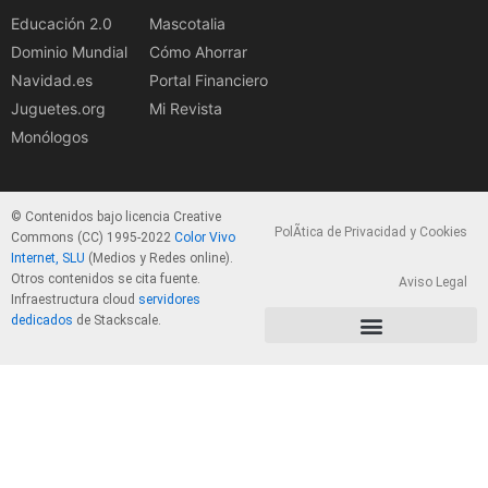
Educación 2.0
Mascotalia
Dominio Mundial
Cómo Ahorrar
Navidad.es
Portal Financiero
Juguetes.org
Mi Revista
Monólogos
© Contenidos bajo licencia Creative
PolÃ­tica de Privacidad y Cookies
Commons (CC) 1995-2022
Color Vivo
Internet, SLU
(Medios y Redes online).
Otros contenidos se cita fuente.
Aviso Legal
Infraestructura cloud
servidores
dedicados
de Stackscale.
PolÃ­tica de Privacidad y Cookies