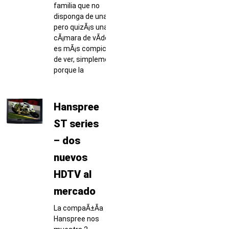
familia que no
disponga de una,
pero quizÃ¡s una
cÃ¡mara de vÃ­deo
es mÃ¡s compicado
de ver, simplemente
porque la
Hanspree
ST series
– dos
nuevos
HDTV al
mercado
La compaÃ±Ã­a
Hanspree nos